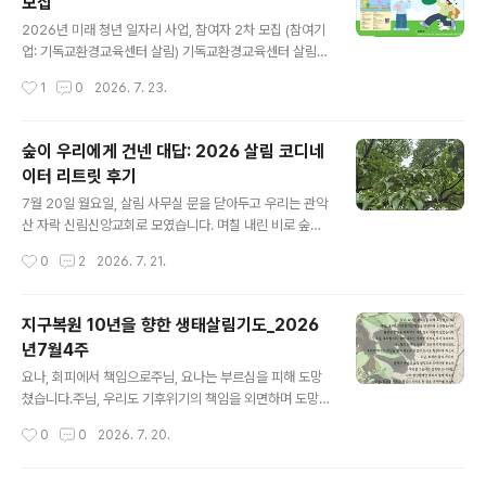
모집
로서 기후위기 시대 교회의 영성과 실천을 새롭게 하는 구
글 내용
체적 응답입니다. 이번 주는 "성령강림 후 제 9주일"입니
2026년 미래 청년 일자리 사업, 참여자 2차 모집 (참여기
다. 🌿2025-2026 창조세계 돌봄 52주 캠페인 안내: htt
업: 기독교환경교육센터 살림) 기독교환경교육센터 살림
ps://eco-christ.tistory.com/2487 2025-2026 창
은,'2026년 미래 청년 일자리 사업' 제로웨이스트 분야 참
작성시간
1
0
2026. 7. 23.
조세계 돌봄 52주 캠페인 안내2025-2026 창조..
여기업으로,아래와 같이 참여자 2명을 모집합니다. 기후정
의와 창조세계 돌봄의 교육과 실천 활동에관심이 있는 분,
또는 이 길을 새롭게 경험해 보고 싶은 분이라면누구든 환
숲이 우리에게 건넨 대답: 2026 살림 코디네
영합니다. 모집분야: 제로웨이스트모집인원: 2명신청방법:
이터 리트릿 후기
청년몽땅정보통(https://youth.seoul.go.kr) 온라인 신
글 내용
청신청기간: 2026. 8. 3.(월) ~ 8. 14.(금) 18:00근로조
7월 20일 월요일, 살림 사무실 문을 닫아두고 우리는 관악
건: 일 8시간 주 5일 근무, 월 최대 253만원 내외 (세전 금
산 자락 신림신앙교회로 모였습니다. 며칠 내린 비로 숲은
액)신청자격만 19세 ~ 39세 서울 거주 미취업 청년 (# 자
눅눅하고 깊은 향을 품고 있었죠. 우리 코디들은 그 촉촉한
작성시간
0
2
2026. 7. 21.
립준비청년, 장애인 등 취업취약계층 우..
흙내음을 맡으며 평소의 업무를 잠시 내려놓고 '숨 고르
기'를 시작했습니다. 그날의 시간을 가만히 되짚어 봅니다.
오전, 나라는 존재의 빛깔을 찾아서에니어그램을 펼쳐 놓
지구복원 10년을 향한 생태살림기도_2026
고 우리 안의 풍경을 살폈습니다. 1, 2, 4, 7, 8… 유독 우리
년7월4주
공동체에는 ‘헬퍼 유형’이 많더군요. 누군가를 살리고 돕는
글 내용
일을 업으로 삼으면서도, 정작 내 마음의 허기는 돌보지 못
요나, 회피에서 책임으로주님, 요나는 부르심을 피해 도망
한 건 아닐까 걱정되었습니다. 그렇게 우리는 각자 자신의
쳤습니다.주님, 우리도 기후위기의 책임을 외면하며 도망
내면을 정직하게 마주하며, 어떤 빛깔로 이 공동체에 머물
쳤습니다. 불편한 진실을 피하려고 다른 일로 바쁘게 살았
작성시간
0
0
2026. 7. 20.
고 있는지 확인했습니다. 오후, 느슨하지만 단단한 우리들
습니다.주님, 요나를 다시 불러 세우신 것처럼 우리도 다시
의 대화함께 밥..
부르소서. 니느웨의 회개가 왕부터 짐승까지 확장되었듯,
우리의 회개도 개인을 넘어 제도와 산업과 도시로 확장되