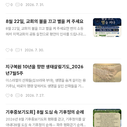
ps://eco-christ.tistory.com/2487 2025-2026 창
리도 전환의 부름 앞에서 ‘예’라고 말하게 하소서. 변화는
작성시간
0
0
2026. 7. 31.
조세계 돌봄 52주 캠페인 안내2025-2026 창조..
불확실하고, 손해처럼 보입니다.그러나 주님, 생명을 위한
순종은 결국 기쁨임을 믿습니다. 마리아가 작은 몸으로 큰
구원을 품었듯,우리의 작은 실천이 큰 전환을 품게 하소서.
8월 22일, 교회의 불을 끄고 별을 켜 주세요
오늘, ‘나 하나쯤’이라는 말을 버리고, ‘나부터’의 순종으로
글 내용
8월 22일, 교회의 불을 끄고 별을 켜 주세요한 번의 소등
응답하게 하소서.20260808 #살림기도#성경인물 #지
에서 지역교회의 공동 실천으로 평안의 인사를 드립니다.
구복원 #지구 #기도 #살림 #기독교 #기후위기 #기후돌
매년 8월 22일은 에너지의 날입니다.올해 에너지시민연대
봄 #제로웨이스트 #종다양성 #탄소중립 #살림 #기독교
와 기독교환경교육센터 살림은 전국의 교회와 함께 ‘불을
환경교육센터_살림세례 요한, 광야의 외침주님, 세례 요한
작성시간
0
1
2026. 7. 30.
끄고, 별을 켜다’ 캠페인을 진행합니다. 우리가 사용하는 전
은 광야에서 회개의 길을 외쳤습니다.주님, 오늘의 광야는
기는 스위치를 누르는 순간 갑자기 생겨나는 것이 아닙니
메마른 강과 타버린 숲과 ..
다. 전기를 생산하기 위해 자원이 사용되고 온실가스가 배
지구복원 10년을 향한 생태살림기도_2026
출되며, 발전소와 송전선로 가까이 사는 이웃들은 더 큰 부
년7월5주
담을 감당합니다. 에너지를 아끼는 일은 단순히 전기요금
글 내용
을 줄이는 일이 아니라, 하나님께서 지으신 창조세계를 돌
이스라엘의 산파들(십브라와 부아), 생명을 숨겨 살리는 용
보고 기후위기로 어려움을 겪는 이웃을 살피는 믿음의 실
기주님, 바로의 명령 앞에서도 생명을 살린 산파들을 기억
천입니다. 8월 22일 오후 9시, 교회와 성도들의 가정에서
합니다.주님, 오늘도 ‘효율’과 ‘성장’이라는 이름으로 생명
작성시간
0
0
2026. 7. 27.
10분 동안 불을 꺼 주세요. 가능한 교..
이 희생됩니다. 숲을 베고 강을 막고, 사람의 건강을 비용으
로 처리하는 결정들 앞에서 우리도 산파들처럼 생명을 편
들게 하소서. 작은 자리에서라도 ‘안 된다’고 말할 용기, 대
기후중보기도회] 8월 도심 속 기후정의 순례
안을 만들고 연대할 지혜를 주옵소서.두려움이 올라올 때
글 내용
2026년 8월 기후중보기도회 평화를 걷고, 기후정의를 살
에도, 생명을 향한 양심의 목소리를 꺼뜨리지 않게 하소서.
아내다8월 도심 속 기후정의 순례― 파주 평화걷기 순례와
우리의 일터와 가정과 교회가 ‘살리는 규칙’을 만들고 지키