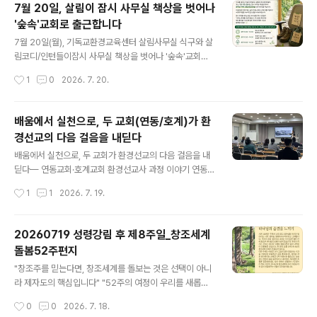
7월 20일, 살림이 잠시 사무실 책상을 벗어나
게 하소서.주님, 회개가 말이 아니라 정책과 예산과 삶의 방
'숲속'교회로 출근합니다
식으로 드러나게 하소서. 박넝쿨 그늘에만 집착한 요나처
글 내용
럼, 나의 편안함에만 매이지 않게 하소서.오늘, 회피를 멈추
7월 20일(월), 기독교환경교육센터 살림사무실 식구와 살
고 책임의 자리로 한 걸음 나아가게 하소서.20260725 #
림코디/인턴들이잠시 사무실 책상을 벗어나 '숲속'교회로
살림기도#성경인물 #지구복원 #지구 #기도 #살림 #기독
출근합니다!이날만큼은 업무 대신 숲이 건네는 바람 소리
작성시간
1
0
2026. 7. 20.
교 #기후위기 #기후돌봄 #제로웨이스트 #종다양성 #탄
에 귀를 기울이고,서로의 마음을 나누며 깊은 쉼을 누려보
소중립 #살림 #기독교환경교육센터_살림..
려 합니다.잠시 자리를 비우는 동안, 모두가 '나'라는 존재
를 온전히 돌보고,더 건강한 에너지로 채워 돌아올 수 있도
배움에서 실천으로, 두 교회(연동/호계)가 환
록 많은 격려와 따뜻한 기도로 함께해 주세요.다양한 형태
경선교의 다음 걸음을 내딛다
로 활동하고 있는 살림 코디·인턴들을 위한따뜻한 응원의
글 내용
한마디와 살림을 위한 소중한 후원^^ 감사합니다. 후원/응
배움에서 실천으로, 두 교회가 환경선교의 다음 걸음을 내
원하기국민은행 533301-01-159099 기독교환경교육
딛다— 연동교회·호계교회 환경선교사 과정 이야기 연동교
센터 살림
회와 호계교회에서 각각 다섯 차례에 걸쳐 진행한 환경선
작성시간
1
1
2026. 7. 19.
교사 과정이 7월 18일로 모두 마무리되었다. 같은 시기에
같은 이름으로 진행된 과정이지만, 두 교회가 걸어온 길과
현재의 자리만큼 내용과 마무리 방식에는 조금씩 차이가
20260719 성령강림 후 제8주일_창조세계
있었다. 그러나 두 과정이 향한 곳은 같았다. 기후위기를 하
돌봄52주편지
나의 환경문제로만 보지 않고 창조신앙과 교회의 선교적
글 내용
과제로 받아들이는 것, 그리고 배운 내용을 각자의 삶과 교
"창조주를 믿는다면, 창조세계를 돌보는 것은 선택이 아니
회 안에서 실제 행동으로 옮기는 것이었다.과정 중에 자주
라 제자도의 핵심입니다" "52주의 여정이 우리를 새롭게
되새긴 말이 있다.“환경선교사는 창조세계를 새롭게 보고,
합니다" 2025년 성탄절부터 52주간 매주 성경 말씀 묵상
작성시간
0
0
2026. 7. 18.
그 신음을 기도로 품으며, 자신의 삶과 교회를 바꾸고, 지역
과 구체적인 실천 가이드를 제공하는 영성·생태 통합 프로