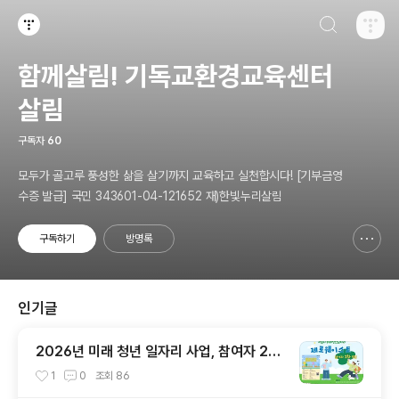
검색하기
티스토리
함께살림! 기독교환경교육센터
살림
구독자
60
모두가 골고루 풍성한 삶을 살기까지 교육하고 실천합시다! [기부금영
수증 발급] 국민 343601-04-121652 재)한빛누리살림
구독하기
방명록
신고하기 레이어
열기
인기글
2026년 미래 청년 일자리 사업, 참여자 2차
모집
1
0
조회
86