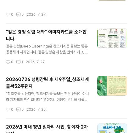
함께합니다. 한 달에 한 번,우리는 도시를 걸으며 기후위기
는 작은 산실이 되게 하소서.오늘, 생명을 위협하는 관행 하
속에서 가장 먼저 아파하는 이웃을 기억해 왔습니다.8월에
나를 멈추고 다른 길을 선택하게 하소서.20260731 #살
작성시간
0
0
2026. 7. 27.
는 조금 더 북쪽으로 발걸음을 옮깁니다. 분단의 땅, 평화를
림기도#성경인물 #지구복원 #지구 #기도 #살림 #기독교
기다리는 길,농촌과 도시가 만나는 파주를 걸으며기후위기
#기후위기 #기후돌봄 ..
와 전쟁이 모두 생명을 무너뜨리는 현실을 함께 묵상합니
"깊은 경청 살림 대화" 이미지카드를 소개합
다.평화는 기후정의와 따로 있지 않습니다.전쟁은 가장 많
니다.
은 탄소를 배출하고, 가장 큰 생태파괴를 남기며,가장 약한
글 내용
사람들의 삶을 먼저 무너뜨립니다. 우리는 이번 순례에서
깊은 경청(Deep Listening)은 창조세계를 돌보는 좋은
평화를 위해 기도하고, 창조세계를 위해 기도하며, 우리 삶
공동체의 시작입니다. 깊은 경청은 사람을 변화시키고, 공
의 방향을 다시 하나님께 묻고자 합니다. 이번 기후중보기
동체를 변화시키며, 마침내 세상을 변화시킵니다.오늘, 한
작성시간
0
1
2026. 7. 27.
도회는매월 셋째 주 토요일에 이어..
장의 이미지로 서로의 이야기를 시작해 보십시오. "깊은 경
청, 살림 대화" 이미지카드를 소개합니다우리는 하루에도
수많은 정보를 주고받으며 살아갑니다.하지만 정작 서로의
20260726 성령강림 후 제9주일_창조세계
삶을 깊이 듣고, 있는 그대로 이해받는 경험은 점점 줄어들
돌봄52주편지
고 있습니다.좋은 공동체는 말을 잘하는 사람이 있는 곳이
글 내용
아니라,서로의 이야기를 끝까지 들어주는 사람들이 모인
"창조주를 믿는다면, 창조세계를 돌보는 것은 선택이 아니
곳에서 만들어집니다.기독교환경교육센터 살림이 개발한
라 제자도의 핵심입니다" "52주의 여정이 우리를 새롭게
이번 는깊은 경청(Deep Listening)을 돕는 90장의 다양
합니다" 2025년 성탄절부터 52주간 매주 성경 말씀 묵상
작성시간
0
0
2026. 7. 25.
한 이미지와 그와 연결된 말씀과 질문들이 담겨 있습니다.
과 구체적인 실천 가이드를 제공하는 영성·생태 통합 프로
이미지를 통해 닫힌 마음을..
그램으로, 개인은 매주 살림 온라인 공간이나 토요일 이메
일로, 교회는 절기별 묶음 자료로 받아 예배·소그룹·가정에
2026년 미래 청년 일자리 사업, 참여자 2차
서 활용할 수 있습니다. 환경운동이 아닌 제자도의 핵심으