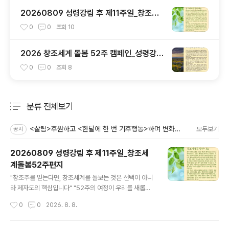
20260809 성령강림 후 제11주일_창조세
계돌봄52주편지
0
0
조회
10
2026 창조세계 돌봄 52주 캠페인_성령강림
절
0
0
조회
8
분류 전체보기
주요 글 목록
<살림>후원하고 <한달에 한 번 기후행동>하며 변화를 만들어가요!
모두보기
공지
20260809 성령강림 후 제11주일_창조세
계돌봄52주편지
글 내용
"창조주를 믿는다면, 창조세계를 돌보는 것은 선택이 아니
라 제자도의 핵심입니다" "52주의 여정이 우리를 새롭게
합니다" 2025년 성탄절부터 52주간 매주 성경 말씀 묵상
작성시간
0
0
2026. 8. 8.
과 구체적인 실천 가이드를 제공하는 영성·생태 통합 프로
그램으로, 개인은 매주 살림 온라인 공간이나 토요일 이메
일로, 교회는 절기별 묶음 자료로 받아 예배·소그룹·가정에