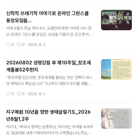
derick W. Krue..
능선, 고리봉과 만복대로 이어지는 백두대간의 흐름은 한
눈에 들어왔고, 과거 도로 개설로 끊어졌던 생태축이 다시
신학적 쓰레기학 이야기로 온라인 그린스쿨
숲으로 이어진 정령치의 풍경은 자연과 사람이 어떤 방식
동창모임을...
으로 공존해야 하는지를 말없이 들려주고 있었다. 정령치
글 내용
와 구룡폭포... 그리고 달궁과 뱀사골 계곡을 흐르던 맑은
어제 8월의 첫날 저녁 8시, 오랜만에 화면 너머로 다시 만
물, 갈계교회가 자리한 아영 들녘을 가득 메운 여름은 분주
난 온라인 그린스쿨 모임은, 모임을 이끌어 온 김신영 박사
했던 마음을 천천히 가라앉혀 주었다. 아영 분지와 가야 고
의 귀국을 환영하는 자리로 열렸다. 참석자들은 환경교육
작성시간
0
0
2026. 8. 2.
분군, 천년의 시간을 품은 함양 상림을 잠시 거닐며 바라본
현장과 교회, 학교와 연구의 자리에서 각자 걸어온 시간을
풍경은 아름다움을 넘어, 자연과 역..
나누며 반가움과 응원을 전했다. 이날 대화의 중심은 살림
부소장 김신영 박사가 이끈 ‘신학적 쓰레기학’ 이야기였다.
20260802 성령강림 후 제10주일_창조세
김 박사는 쓰레기를 단순히 쓸모를 잃은 물질이나 처리해
계돌봄52주편지
야 할 대상으로만 보지 말고, 문화적·정치적·종교적으로 구
글 내용
성되는 존재로 바라보자고 제안했다. 참가자들은 “무엇이
"창조주를 믿는다면, 창조세계를 돌보는 것은 선택이 아니
쓰레기인가”, “누가 위험한 것과 안전한 것을 정하는가”,
라 제자도의 핵심입니다" "52주의 여정이 우리를 새롭게
“버려진 것들은 정말 사라지는가”라는 질문을 따라가며 쓰
합니다" 2025년 성탄절부터 52주간 매주 성경 말씀 묵상
작성시간
0
0
2026. 8. 1.
레기의 의미를 다시 생각했다. 핵폐기물, 플라스틱, 이산화
과 구체적인 실천 가이드를 제공하는 영성·생태 통합 프로
탄소, 기후난민, 폐기물 처리..
그램으로, 개인은 매주 살림 온라인 공간이나 토요일 이메
일로, 교회는 절기별 묶음 자료로 받아 예배·소그룹·가정에
지구복원 10년을 향한 생태살림기도_2026
서 활용할 수 있습니다. 환경운동이 아닌 제자도의 핵심으
년8월1,2주
로서 기후위기 시대 교회의 영성과 실천을 새롭게 하는 구
글 내용
체적 응답입니다. 이번 주는 "성령강림 후 제10주일"입니
마리아, ‘예’라고 말하는 순종주님, 마리아는 두려움 속에서
다. 🌿2025-2026 창조세계 돌봄 52주 캠페인 안내: htt
도 '말씀대로 내게 이루어지이다'라 고백했습니다.주님, 우