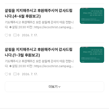
사회와 함께 생명을 살리는 사람이다...
그램으로, 개인은 매주 살림 온라인 공간이나 토요일 이메
일로, 교회는 절기별 묶음 자료로 받아 예배·소그룹·가정에
살림을 지지해주시고 후원해주시어 감사드립
서 활용할 수 있습니다. 환경운동이 아닌 제자도의 핵심으
니다.(4~6월 후원보고)
로서 기후위기 시대 교회의 영성과 실천을 새롭게 하는 구
글 내용
체적 응답입니다. 이번 주는 "성령강림 후 제 8주일"입니
기도해주시고 후원해주신 모든 분들께 감사의 마음 전합니
다. 🌿2025-2026 창조세계 돌봄 52주 캠페인 안내: htt
다. 🍀살림 2030 비전 : https://ecochrist.campaign
ps://eco-christ.tistory.com/2487 2025-2026 창
us.me/vision🍀살림 활동소식 : https://eco-christ.ti
작성시간
0
0
2026. 7. 17.
조세계 돌봄 52주 캠페인 안내2025-2026 창조..
story.com🍀탄소중립 교회 진단 및 행동 : http://eco-
christ.com/green🍀살림 후원 : http://online.mrm.o
r.kr/E5CQi7a 후원계좌 🌿국민 533301-01-159099
살림을 지지해주시고 후원해주시어 감사드립
기독교환경교육센터 살림🌿국민 343601-04-121652
니다.(1~3월 후원보고)
재)한빛누리살림 - 기부금영수증 발급 2026년 기독교환
글 내용
경교육센터 살림 후원비 내역 (1월~3월)- 행정상 누락이
기도해주시고 후원해주신 모든 분들께 감사의 마음 전합니
있을 수 있습니다. 누락 확인 시 연락주시면 감사합니다.-
다. 🍀살림 2030 비전 : https://ecochrist.campaign
4~6월 내역을 순차적으로 기재했습니..
us.me/vision🍀살림 활동소식 : https://eco-christ.ti
작성시간
0
0
2026. 7. 17.
story.com🍀탄소중립 교회 진단 및 행동 : http://eco-
christ.com/green🍀살림 후원 : http://online.mrm.o
r.kr/E5CQi7a 후원계좌 🌿국민 533301-01-159099
더보기
기독교환경교육센터 살림🌿국민 343601-04-121652
재)한빛누리살림 - 기부금영수증 발급 2026년 기독교환
경교육센터 살림 후원비 내역 (1월~3월)- 행정상 누락이
있을 수 있습니다. 누락 확인 시 연락주시면 감사합니다.- 1