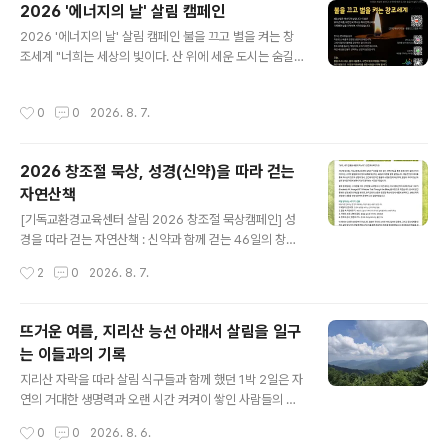
2026 '에너지의 날' 살림 캠페인
서 활용할 수 있습니다. 환경운동이 아닌 제자도의 핵심으
글 내용
2026 '에너지의 날' 살림 캠페인 불을 끄고 별을 켜는 창
로서 기후위기 시대 교회의 영성과 실천을 새롭게 하는 구
조세계 "너희는 세상의 빛이다. 산 위에 세운 도시는 숨길
체적 응답입니다. 이번 주는 "성령강림 후 제11주일"입니
수 없다" (마 5:14) 8월 22일은 에너지의 날입니다. 이 날
다. 🌿2025-2026 창조세계 돌봄 52주 캠페인 안내: htt
은2003년 여름, 대한민국 역사상 최대 전력소비를기록했
ps://eco-christ.tistory.com/2487 2025-2026 창
작성시간
0
0
2026. 8. 7.
던 날을 기억하며 시작되었습니다. 전기는 편리함을 넘어
조세계 돌봄 52주 캠페인 안내2025-2026 창조..
자원·탄소 배출과 연결된 생명의 문제입니다. 그래서 절전
은 불편을 감수하는 일이 아니라 창조세계를 돌보는 책임
2026 창조절 묵상, 성경(신약)을 따라 걷는
이며, 우리가 어떤 에너지로, 어떤 세상을 만들지 선택하는
자연산책
신앙의 실천입니다. 오늘, 불을 끄고(소등), 플러그를 뽑고,
글 내용
자연의 빛과 바람을 기억하는 작은 행동으로 이웃과 미래
[기독교환경교육센터 살림 2026 창조절 묵상캠페인] 성
세대를 위한 사랑을 시작해 봅시다. [교회] 에너지의 날 -
경을 따라 걷는 자연산책 : 신약과 함께 걷는 46일의 창조
불을 끄고 별을 켜다 : https://ecochrist.campai..
묵상"보라, 내가 만물을 새롭게 하노라." (요한계시록 21:
작성시간
2
0
2026. 8. 7.
5)지난해 창조절, 기독교환경교육센터 살림은 『성경을 따
라 걷는 자연산책』을 통해, 창세기부터 말라기까지 이어지
는 구약의 말씀을 따라 창조세계를 묵상하는 46일의 여정
뜨거운 여름, 지리산 능선 아래서 살림을 일구
을 함께 걸었습니다. 매일 한 장의 레터를 통해 하나님의 창
는 이들과의 기록
조와 생명의 질서, 인간에게 맡겨진 돌봄의 사명을 함께 묵
글 내용
상하며, 말씀이 우리의 일상과 삶의 방식을 어떻게 변화시
지리산 자락을 따라 살림 식구들과 함께 했던 1박 2일은 자
키는지 돌아보는 시간을 가졌습니다. 올해 창조절에는 9월
연의 거대한 생명력과 오랜 시간 켜켜이 쌓인 사람들의 삶
6일부터 매주 5편씩, 그 여정을 이어 신약편을 시작합니
을 함께 만난 여정이었다. 먼저 정령치에 올라 바라본 지리
작성시간
0
0
2026. 8. 6.
다.이번 레터는 미국 생태신학자 프레더릭 W. 크루거(Fre
산 본령은 그야말로 장엄했다. 멀리 펼쳐진 서북능선과 주