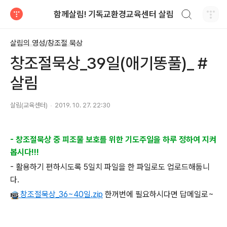
검색하기
함께살림! 기독교환경교육센터 살림
티스토리
살림의 영성/창조절 묵상
창조절묵상_39일(애기똥풀)_ #
살림
살림(교육센터)
2019. 10. 27. 22:30
- 창조절묵상 중 피조물 보호를 위한 기도주일을 하루 정하여 지켜
봅시다!!!
- 활용하기 편하시도록 5일치 파일을 한 파일로도 업로드해둡니
다.
창조절묵상_36~40일.zip
한꺼번에 필요하시다면 답메일로~