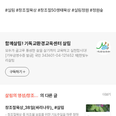
#살림 #창조절묵상 #창조절50생태묵상 #살림정원 #정원숲
로그 정보
함께살림! 기독교환경교육센터 살림
모두가 골고루 풍성한 삶을 살기까지 교육하고 실천합시다!
[기부금영수증 발급] 국민 343601-04-121652 재)한빛누
리살림
구독하기
더보기
살림의 영성/창조절 묵상
의 다른 글
창조절묵상_38일(싸리나무)_ #살림
글 내용
- 창조절묵상 중 피조물 보호를 위한 기도주일을 하루 정하