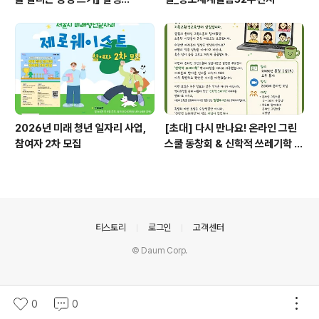
2026년 미래 청년 일자리 사업,
[초대] 다시 만나요! 온라인 그린
참여자 2차 모집
스쿨 동창회 & 신학적 쓰레기학 이
야기
의안내
티스토리
로그인
고객센터
© Daum Corp.
0
0