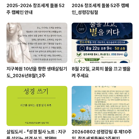
2025-2026 창조세계 돌봄 52
2026 창조세계 돌봄 52주 캠페
주 캠페인 안내
인_성령강림절
지구복원 10년을 향한 생태살림기
8월 22일, 교회의 불을 끄고 별을
도_2026년8월1,2주
켜 주세요
살림도서 - 『성경 필사 노트 : 지구
20260802 성령강림 후 제10주
를 살리는 성경 쓰기』 발행!!!
일_창조세계돌봄52주편지