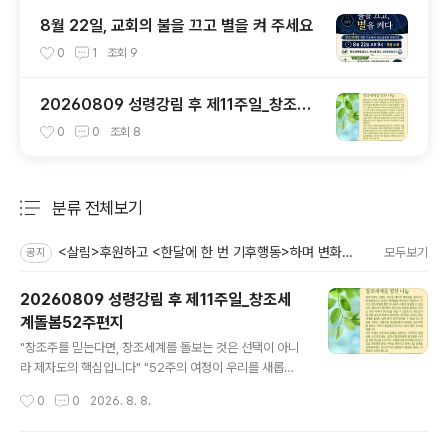
8월 22일, 교회의 불을 끄고 별을 켜 주세요
0
1
조회
9
20260809 성령강림 후 제11주일_창조세
계돌봄52주편지
0
0
조회
8
분류 전체보기
주요 글 목록
<살림>후원하고 <한달에 한 번 기후행동>하며 변화를 만들어가요!
모두보기
공지
20260809 성령강림 후 제11주일_창조세
계돌봄52주편지
글 내용
"창조주를 믿는다면, 창조세계를 돌보는 것은 선택이 아니
라 제자도의 핵심입니다" "52주의 여정이 우리를 새롭게
합니다" 2025년 성탄절부터 52주간 매주 성경 말씀 묵상
작성시간
0
0
2026. 8. 8.
과 구체적인 실천 가이드를 제공하는 영성·생태 통합 프로
그램으로, 개인은 매주 살림 온라인 공간이나 토요일 이메
일로, 교회는 절기별 묶음 자료로 받아 예배·소그룹·가정에