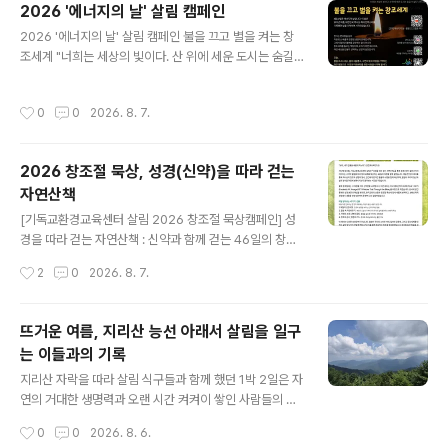
2026 '에너지의 날' 살림 캠페인
서 활용할 수 있습니다. 환경운동이 아닌 제자도의 핵심으
글 내용
2026 '에너지의 날' 살림 캠페인 불을 끄고 별을 켜는 창
로서 기후위기 시대 교회의 영성과 실천을 새롭게 하는 구
조세계 "너희는 세상의 빛이다. 산 위에 세운 도시는 숨길
체적 응답입니다. 이번 주는 "성령강림 후 제11주일"입니
수 없다" (마 5:14) 8월 22일은 에너지의 날입니다. 이 날
다. 🌿2025-2026 창조세계 돌봄 52주 캠페인 안내: htt
은2003년 여름, 대한민국 역사상 최대 전력소비를기록했
ps://eco-christ.tistory.com/2487 2025-2026 창
작성시간
0
0
2026. 8. 7.
던 날을 기억하며 시작되었습니다. 전기는 편리함을 넘어
조세계 돌봄 52주 캠페인 안내2025-2026 창조..
자원·탄소 배출과 연결된 생명의 문제입니다. 그래서 절전
은 불편을 감수하는 일이 아니라 창조세계를 돌보는 책임
2026 창조절 묵상, 성경(신약)을 따라 걷는
이며, 우리가 어떤 에너지로, 어떤 세상을 만들지 선택하는
자연산책
신앙의 실천입니다. 오늘, 불을 끄고(소등), 플러그를 뽑고,
글 내용
자연의 빛과 바람을 기억하는 작은 행동으로 이웃과 미래
[기독교환경교육센터 살림 2026 창조절 묵상캠페인] 성
세대를 위한 사랑을 시작해 봅시다. [교회] 에너지의 날 -
경을 따라 걷는 자연산책 : 신약과 함께 걷는 46일의 창조
불을 끄고 별을 켜다 : https://ecochrist.campai..
묵상"보라, 내가 만물을 새롭게 하노라." (요한계시록 21:
작성시간
2
0
2026. 8. 7.
5)지난해 창조절, 기독교환경교육센터 살림은 『성경을 따
라 걷는 자연산책』을 통해, 창세기부터 말라기까지 이어지
는 구약의 말씀을 따라 창조세계를 묵상하는 46일의 여정
뜨거운 여름, 지리산 능선 아래서 살림을 일구
을 함께 걸었습니다. 매일 한 장의 레터를 통해 하나님의 창
는 이들과의 기록
조와 생명의 질서, 인간에게 맡겨진 돌봄의 사명을 함께 묵
글 내용
상하며, 말씀이 우리의 일상과 삶의 방식을 어떻게 변화시
지리산 자락을 따라 살림 식구들과 함께 했던 1박 2일은 자
키는지 돌아보는 시간을 가졌습니다. 올해 창조절에는 9월
연의 거대한 생명력과 오랜 시간 켜켜이 쌓인 사람들의 삶
6일부터 매주 5편씩, 그 여정을 이어 신약편을 시작합니
을 함께 만난 여정이었다. 먼저 정령치에 올라 바라본 지리
작성시간
0
0
2026. 8. 6.
다.이번 레터는 미국 생태신학자 프레더릭 W. 크루거(Fre
산 본령은 그야말로 장엄했다. 멀리 펼쳐진 서북능선과 주