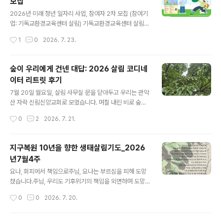
모집
로서 기후위기 시대 교회의 영성과 실천을 새롭게 하는 구
글 내용
체적 응답입니다. 이번 주는 "성령강림 후 제 9주일"입니
2026년 미래 청년 일자리 사업, 참여자 2차 모집 (참여기
다. 🌿2025-2026 창조세계 돌봄 52주 캠페인 안내: htt
업: 기독교환경교육센터 살림) 기독교환경교육센터 살림
ps://eco-christ.tistory.com/2487 2025-2026 창
은,'2026년 미래 청년 일자리 사업' 제로웨이스트 분야 참
작성시간
1
0
2026. 7. 23.
조세계 돌봄 52주 캠페인 안내2025-2026 창조..
여기업으로,아래와 같이 참여자 2명을 모집합니다. 기후정
의와 창조세계 돌봄의 교육과 실천 활동에관심이 있는 분,
또는 이 길을 새롭게 경험해 보고 싶은 분이라면누구든 환
숲이 우리에게 건넨 대답: 2026 살림 코디네
영합니다. 모집분야: 제로웨이스트모집인원: 2명신청방법:
이터 리트릿 후기
청년몽땅정보통(https://youth.seoul.go.kr) 온라인 신
글 내용
청신청기간: 2026. 8. 3.(월) ~ 8. 14.(금) 18:00근로조
7월 20일 월요일, 살림 사무실 문을 닫아두고 우리는 관악
건: 일 8시간 주 5일 근무, 월 최대 253만원 내외 (세전 금
산 자락 신림신앙교회로 모였습니다. 며칠 내린 비로 숲은
액)신청자격만 19세 ~ 39세 서울 거주 미취업 청년 (# 자
눅눅하고 깊은 향을 품고 있었죠. 우리 코디들은 그 촉촉한
작성시간
0
2
2026. 7. 21.
립준비청년, 장애인 등 취업취약계층 우..
흙내음을 맡으며 평소의 업무를 잠시 내려놓고 '숨 고르
기'를 시작했습니다. 그날의 시간을 가만히 되짚어 봅니다.
오전, 나라는 존재의 빛깔을 찾아서에니어그램을 펼쳐 놓
지구복원 10년을 향한 생태살림기도_2026
고 우리 안의 풍경을 살폈습니다. 1, 2, 4, 7, 8… 유독 우리
년7월4주
공동체에는 ‘헬퍼 유형’이 많더군요. 누군가를 살리고 돕는
글 내용
일을 업으로 삼으면서도, 정작 내 마음의 허기는 돌보지 못
요나, 회피에서 책임으로주님, 요나는 부르심을 피해 도망
한 건 아닐까 걱정되었습니다. 그렇게 우리는 각자 자신의
쳤습니다.주님, 우리도 기후위기의 책임을 외면하며 도망
내면을 정직하게 마주하며, 어떤 빛깔로 이 공동체에 머물
쳤습니다. 불편한 진실을 피하려고 다른 일로 바쁘게 살았
작성시간
0
0
2026. 7. 20.
고 있는지 확인했습니다. 오후, 느슨하지만 단단한 우리들
습니다.주님, 요나를 다시 불러 세우신 것처럼 우리도 다시
의 대화함께 밥..
부르소서. 니느웨의 회개가 왕부터 짐승까지 확장되었듯,
우리의 회개도 개인을 넘어 제도와 산업과 도시로 확장되