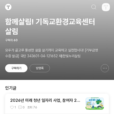
검색하기
티스토리
함께살림! 기독교환경교육센터
살림
구독자
60
모두가 골고루 풍성한 삶을 살기까지 교육하고 실천합시다! [기부금영
수증 발급] 국민 343601-04-121652 재)한빛누리살림
구독하기
방명록
신고하기 레이어
열기
인기글
2026년 미래 청년 일자리 사업, 참여자 2차
모집
1
0
조회
76