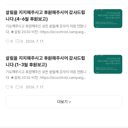
사회와 함께 생명을 살리는 사람이다...
그램으로, 개인은 매주 살림 온라인 공간이나 토요일 이메
일로, 교회는 절기별 묶음 자료로 받아 예배·소그룹·가정에
살림을 지지해주시고 후원해주시어 감사드립
서 활용할 수 있습니다. 환경운동이 아닌 제자도의 핵심으
니다.(4~6월 후원보고)
로서 기후위기 시대 교회의 영성과 실천을 새롭게 하는 구
글 내용
체적 응답입니다. 이번 주는 "성령강림 후 제 8주일"입니
기도해주시고 후원해주신 모든 분들께 감사의 마음 전합니
다. 🌿2025-2026 창조세계 돌봄 52주 캠페인 안내: htt
다. 🍀살림 2030 비전 : https://ecochrist.campaign
ps://eco-christ.tistory.com/2487 2025-2026 창
us.me/vision🍀살림 활동소식 : https://eco-christ.ti
작성시간
0
0
2026. 7. 17.
조세계 돌봄 52주 캠페인 안내2025-2026 창조..
story.com🍀탄소중립 교회 진단 및 행동 : http://eco-
christ.com/green🍀살림 후원 : http://online.mrm.o
r.kr/E5CQi7a 후원계좌 🌿국민 533301-01-159099
살림을 지지해주시고 후원해주시어 감사드립
기독교환경교육센터 살림🌿국민 343601-04-121652
니다.(1~3월 후원보고)
재)한빛누리살림 - 기부금영수증 발급 2026년 기독교환
글 내용
경교육센터 살림 후원비 내역 (1월~3월)- 행정상 누락이
기도해주시고 후원해주신 모든 분들께 감사의 마음 전합니
있을 수 있습니다. 누락 확인 시 연락주시면 감사합니다.-
다. 🍀살림 2030 비전 : https://ecochrist.campaign
4~6월 내역을 순차적으로 기재했습니..
us.me/vision🍀살림 활동소식 : https://eco-christ.ti
작성시간
0
0
2026. 7. 17.
story.com🍀탄소중립 교회 진단 및 행동 : http://eco-
christ.com/green🍀살림 후원 : http://online.mrm.o
r.kr/E5CQi7a 후원계좌 🌿국민 533301-01-159099
더보기
기독교환경교육센터 살림🌿국민 343601-04-121652
재)한빛누리살림 - 기부금영수증 발급 2026년 기독교환
경교육센터 살림 후원비 내역 (1월~3월)- 행정상 누락이
있을 수 있습니다. 누락 확인 시 연락주시면 감사합니다.- 1