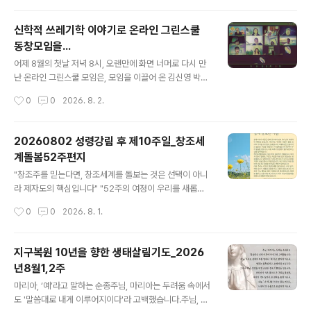
derick W. Krue..
능선, 고리봉과 만복대로 이어지는 백두대간의 흐름은 한
눈에 들어왔고, 과거 도로 개설로 끊어졌던 생태축이 다시
신학적 쓰레기학 이야기로 온라인 그린스쿨
숲으로 이어진 정령치의 풍경은 자연과 사람이 어떤 방식
동창모임을...
으로 공존해야 하는지를 말없이 들려주고 있었다. 정령치
글 내용
와 구룡폭포... 그리고 달궁과 뱀사골 계곡을 흐르던 맑은
어제 8월의 첫날 저녁 8시, 오랜만에 화면 너머로 다시 만
물, 갈계교회가 자리한 아영 들녘을 가득 메운 여름은 분주
난 온라인 그린스쿨 모임은, 모임을 이끌어 온 김신영 박사
했던 마음을 천천히 가라앉혀 주었다. 아영 분지와 가야 고
의 귀국을 환영하는 자리로 열렸다. 참석자들은 환경교육
작성시간
0
0
2026. 8. 2.
분군, 천년의 시간을 품은 함양 상림을 잠시 거닐며 바라본
현장과 교회, 학교와 연구의 자리에서 각자 걸어온 시간을
풍경은 아름다움을 넘어, 자연과 역..
나누며 반가움과 응원을 전했다. 이날 대화의 중심은 살림
부소장 김신영 박사가 이끈 ‘신학적 쓰레기학’ 이야기였다.
20260802 성령강림 후 제10주일_창조세
김 박사는 쓰레기를 단순히 쓸모를 잃은 물질이나 처리해
계돌봄52주편지
야 할 대상으로만 보지 말고, 문화적·정치적·종교적으로 구
글 내용
성되는 존재로 바라보자고 제안했다. 참가자들은 “무엇이
"창조주를 믿는다면, 창조세계를 돌보는 것은 선택이 아니
쓰레기인가”, “누가 위험한 것과 안전한 것을 정하는가”,
라 제자도의 핵심입니다" "52주의 여정이 우리를 새롭게
“버려진 것들은 정말 사라지는가”라는 질문을 따라가며 쓰
합니다" 2025년 성탄절부터 52주간 매주 성경 말씀 묵상
작성시간
0
0
2026. 8. 1.
레기의 의미를 다시 생각했다. 핵폐기물, 플라스틱, 이산화
과 구체적인 실천 가이드를 제공하는 영성·생태 통합 프로
탄소, 기후난민, 폐기물 처리..
그램으로, 개인은 매주 살림 온라인 공간이나 토요일 이메
일로, 교회는 절기별 묶음 자료로 받아 예배·소그룹·가정에
지구복원 10년을 향한 생태살림기도_2026
서 활용할 수 있습니다. 환경운동이 아닌 제자도의 핵심으
년8월1,2주
로서 기후위기 시대 교회의 영성과 실천을 새롭게 하는 구
글 내용
체적 응답입니다. 이번 주는 "성령강림 후 제10주일"입니
마리아, ‘예’라고 말하는 순종주님, 마리아는 두려움 속에서
다. 🌿2025-2026 창조세계 돌봄 52주 캠페인 안내: htt
도 '말씀대로 내게 이루어지이다'라 고백했습니다.주님, 우