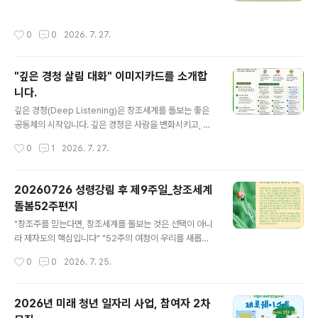
함께합니다. 한 달에 한 번,우리는 도시를 걸으며 기후위기
는 작은 산실이 되게 하소서.오늘, 생명을 위협하는 관행 하
속에서 가장 먼저 아파하는 이웃을 기억해 왔습니다.8월에
나를 멈추고 다른 길을 선택하게 하소서.20260731 #살
작성시간
0
0
2026. 7. 27.
는 조금 더 북쪽으로 발걸음을 옮깁니다. 분단의 땅, 평화를
림기도#성경인물 #지구복원 #지구 #기도 #살림 #기독교
기다리는 길,농촌과 도시가 만나는 파주를 걸으며기후위기
#기후위기 #기후돌봄 ..
와 전쟁이 모두 생명을 무너뜨리는 현실을 함께 묵상합니
"깊은 경청 살림 대화" 이미지카드를 소개합
다.평화는 기후정의와 따로 있지 않습니다.전쟁은 가장 많
니다.
은 탄소를 배출하고, 가장 큰 생태파괴를 남기며,가장 약한
글 내용
사람들의 삶을 먼저 무너뜨립니다. 우리는 이번 순례에서
깊은 경청(Deep Listening)은 창조세계를 돌보는 좋은
평화를 위해 기도하고, 창조세계를 위해 기도하며, 우리 삶
공동체의 시작입니다. 깊은 경청은 사람을 변화시키고, 공
의 방향을 다시 하나님께 묻고자 합니다. 이번 기후중보기
동체를 변화시키며, 마침내 세상을 변화시킵니다.오늘, 한
작성시간
0
1
2026. 7. 27.
도회는매월 셋째 주 토요일에 이어..
장의 이미지로 서로의 이야기를 시작해 보십시오. "깊은 경
청, 살림 대화" 이미지카드를 소개합니다우리는 하루에도
수많은 정보를 주고받으며 살아갑니다.하지만 정작 서로의
20260726 성령강림 후 제9주일_창조세계
삶을 깊이 듣고, 있는 그대로 이해받는 경험은 점점 줄어들
돌봄52주편지
고 있습니다.좋은 공동체는 말을 잘하는 사람이 있는 곳이
글 내용
아니라,서로의 이야기를 끝까지 들어주는 사람들이 모인
"창조주를 믿는다면, 창조세계를 돌보는 것은 선택이 아니
곳에서 만들어집니다.기독교환경교육센터 살림이 개발한
라 제자도의 핵심입니다" "52주의 여정이 우리를 새롭게
이번 는깊은 경청(Deep Listening)을 돕는 90장의 다양
합니다" 2025년 성탄절부터 52주간 매주 성경 말씀 묵상
작성시간
0
0
2026. 7. 25.
한 이미지와 그와 연결된 말씀과 질문들이 담겨 있습니다.
과 구체적인 실천 가이드를 제공하는 영성·생태 통합 프로
이미지를 통해 닫힌 마음을..
그램으로, 개인은 매주 살림 온라인 공간이나 토요일 이메
일로, 교회는 절기별 묶음 자료로 받아 예배·소그룹·가정에
2026년 미래 청년 일자리 사업, 참여자 2차
서 활용할 수 있습니다. 환경운동이 아닌 제자도의 핵심으