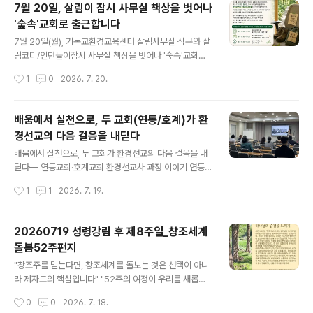
7월 20일, 살림이 잠시 사무실 책상을 벗어나
게 하소서.주님, 회개가 말이 아니라 정책과 예산과 삶의 방
'숲속'교회로 출근합니다
식으로 드러나게 하소서. 박넝쿨 그늘에만 집착한 요나처
글 내용
럼, 나의 편안함에만 매이지 않게 하소서.오늘, 회피를 멈추
7월 20일(월), 기독교환경교육센터 살림사무실 식구와 살
고 책임의 자리로 한 걸음 나아가게 하소서.20260725 #
림코디/인턴들이잠시 사무실 책상을 벗어나 '숲속'교회로
살림기도#성경인물 #지구복원 #지구 #기도 #살림 #기독
출근합니다!이날만큼은 업무 대신 숲이 건네는 바람 소리
작성시간
1
0
2026. 7. 20.
교 #기후위기 #기후돌봄 #제로웨이스트 #종다양성 #탄
에 귀를 기울이고,서로의 마음을 나누며 깊은 쉼을 누려보
소중립 #살림 #기독교환경교육센터_살림..
려 합니다.잠시 자리를 비우는 동안, 모두가 '나'라는 존재
를 온전히 돌보고,더 건강한 에너지로 채워 돌아올 수 있도
배움에서 실천으로, 두 교회(연동/호계)가 환
록 많은 격려와 따뜻한 기도로 함께해 주세요.다양한 형태
경선교의 다음 걸음을 내딛다
로 활동하고 있는 살림 코디·인턴들을 위한따뜻한 응원의
글 내용
한마디와 살림을 위한 소중한 후원^^ 감사합니다. 후원/응
배움에서 실천으로, 두 교회가 환경선교의 다음 걸음을 내
원하기국민은행 533301-01-159099 기독교환경교육
딛다— 연동교회·호계교회 환경선교사 과정 이야기 연동교
센터 살림
회와 호계교회에서 각각 다섯 차례에 걸쳐 진행한 환경선
작성시간
1
1
2026. 7. 19.
교사 과정이 7월 18일로 모두 마무리되었다. 같은 시기에
같은 이름으로 진행된 과정이지만, 두 교회가 걸어온 길과
현재의 자리만큼 내용과 마무리 방식에는 조금씩 차이가
20260719 성령강림 후 제8주일_창조세계
있었다. 그러나 두 과정이 향한 곳은 같았다. 기후위기를 하
돌봄52주편지
나의 환경문제로만 보지 않고 창조신앙과 교회의 선교적
글 내용
과제로 받아들이는 것, 그리고 배운 내용을 각자의 삶과 교
"창조주를 믿는다면, 창조세계를 돌보는 것은 선택이 아니
회 안에서 실제 행동으로 옮기는 것이었다.과정 중에 자주
라 제자도의 핵심입니다" "52주의 여정이 우리를 새롭게
되새긴 말이 있다.“환경선교사는 창조세계를 새롭게 보고,
합니다" 2025년 성탄절부터 52주간 매주 성경 말씀 묵상
작성시간
0
0
2026. 7. 18.
그 신음을 기도로 품으며, 자신의 삶과 교회를 바꾸고, 지역
과 구체적인 실천 가이드를 제공하는 영성·생태 통합 프로