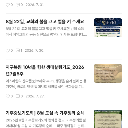
ps://eco-christ.tistory.com/2487 2025-2026 창
리도 전환의 부름 앞에서 ‘예’라고 말하게 하소서. 변화는
작성시간
0
0
2026. 7. 31.
조세계 돌봄 52주 캠페인 안내2025-2026 창조..
불확실하고, 손해처럼 보입니다.그러나 주님, 생명을 위한
순종은 결국 기쁨임을 믿습니다. 마리아가 작은 몸으로 큰
구원을 품었듯,우리의 작은 실천이 큰 전환을 품게 하소서.
8월 22일, 교회의 불을 끄고 별을 켜 주세요
오늘, ‘나 하나쯤’이라는 말을 버리고, ‘나부터’의 순종으로
글 내용
8월 22일, 교회의 불을 끄고 별을 켜 주세요한 번의 소등
응답하게 하소서.20260808 #살림기도#성경인물 #지
에서 지역교회의 공동 실천으로 평안의 인사를 드립니다.
구복원 #지구 #기도 #살림 #기독교 #기후위기 #기후돌
매년 8월 22일은 에너지의 날입니다.올해 에너지시민연대
봄 #제로웨이스트 #종다양성 #탄소중립 #살림 #기독교
와 기독교환경교육센터 살림은 전국의 교회와 함께 ‘불을
환경교육센터_살림세례 요한, 광야의 외침주님, 세례 요한
작성시간
0
1
2026. 7. 30.
끄고, 별을 켜다’ 캠페인을 진행합니다. 우리가 사용하는 전
은 광야에서 회개의 길을 외쳤습니다.주님, 오늘의 광야는
기는 스위치를 누르는 순간 갑자기 생겨나는 것이 아닙니
메마른 강과 타버린 숲과 ..
다. 전기를 생산하기 위해 자원이 사용되고 온실가스가 배
지구복원 10년을 향한 생태살림기도_2026
출되며, 발전소와 송전선로 가까이 사는 이웃들은 더 큰 부
년7월5주
담을 감당합니다. 에너지를 아끼는 일은 단순히 전기요금
글 내용
을 줄이는 일이 아니라, 하나님께서 지으신 창조세계를 돌
이스라엘의 산파들(십브라와 부아), 생명을 숨겨 살리는 용
보고 기후위기로 어려움을 겪는 이웃을 살피는 믿음의 실
기주님, 바로의 명령 앞에서도 생명을 살린 산파들을 기억
천입니다. 8월 22일 오후 9시, 교회와 성도들의 가정에서
합니다.주님, 오늘도 ‘효율’과 ‘성장’이라는 이름으로 생명
작성시간
0
0
2026. 7. 27.
10분 동안 불을 꺼 주세요. 가능한 교..
이 희생됩니다. 숲을 베고 강을 막고, 사람의 건강을 비용으
로 처리하는 결정들 앞에서 우리도 산파들처럼 생명을 편
들게 하소서. 작은 자리에서라도 ‘안 된다’고 말할 용기, 대
기후중보기도회] 8월 도심 속 기후정의 순례
안을 만들고 연대할 지혜를 주옵소서.두려움이 올라올 때
글 내용
2026년 8월 기후중보기도회 평화를 걷고, 기후정의를 살
에도, 생명을 향한 양심의 목소리를 꺼뜨리지 않게 하소서.
아내다8월 도심 속 기후정의 순례― 파주 평화걷기 순례와
우리의 일터와 가정과 교회가 ‘살리는 규칙’을 만들고 지키