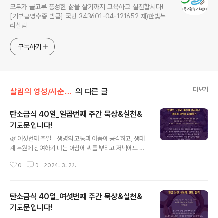
모두가 골고루 풍성한 삶을 살기까지 교육하고 실천합시다!
[기부금영수증 발급] 국민 343601-04-121652 재)한빛누
리살림
구독하기
더보기
살림의 영성/사순절 탄소금식 묵상
의 다른 글
탄소금식 40일_일곱번째 주간 묵상&실천&
기도문입니다!
글 내용
🌿 여섯번째 주일 - 생명의 고통과 아픔에 공감하고, 생태
계 복원에 참여하기 너는 아침에 씨를 뿌리고 저녁에도 손
을 놓지 말라 이것이 잘 될는지, 저것이 잘 될는지 혹 둘이
0
0
2024. 3. 22.
다 잘 될는지 혹 둘이 다 잘 될는지 알지 못함이니라 (전도
서 11:6) 주님, 지구의 생태계가 건강해야 우리의 삶이 건
강하고 기후위기에도 적절히 대응할 수 있다고 알고 있습
탄소금식 40일_여섯번째 주간 묵상&실천&
니다. 사람들과 지구의 육상은 물론 바다 생태계가 망가져
가고 있고, 그 안의 생물들이 사라져가고 있는 것을 애끓는
기도문입니다!
글 내용
마음으로 바라는 시간을 가져보겠습니다. 그곳에서 함께