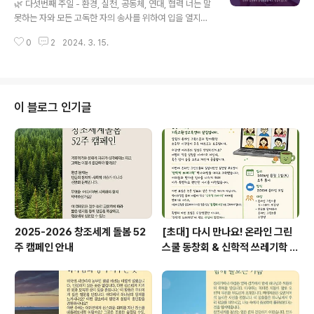
🌿 다섯번째 주일 - 환경, 실천, 공동체, 연대, 협력 너는 말
기도하며 함께 살아나는 기쁨을 누리겠습니다. 💚 탄소금
못하는 자와 모든 고독한 자의 송사를 위하여 입을 열지니
식 7주간, 창조세계 돌봄 몸기도 영상 https://youtu.be/
라 (잠언 31:8) 주님, 우리 곁에 말 못할 아픔을 가지고 있
Wj_zAby2n20?si=wSN69KOC3zy03ZiL 💚 교회
0
2
2024. 3. 15.
는 이들이 없는지 둘러봅니다. 특히 말할 수 없는 생물들의
학교 탄소..
아픔도 헤아려봅니다. 충분히 경청한 후 주님의 마음으로
세상을 향해 외칠 수 있는 마음들과 연결된 행동을 하겠습
니다. 💚 탄소금식 6주간, 창조세계 돌봄 몸기도 영상 http
s://youtu.be/Kg25DOumUPY?si=Jmw2BPjlzpYA
이 블로그 인기글
YUnK 💚 교회학교 탄소금식 6주간 💚 교회실천 주제 및
스토리텔링의 예 🌿 29일 - 공동체 환경 기도문 작성해서
공유하기 이렇게 너희는 한 시간도 나와 함께 깨어 있을 수
없느냐? 시험에 빠지지 않도록, 깨어서 기도하..
2025-2026 창조세계 돌봄 52
[초대] 다시 만나요! 온라인 그린
주 캠페인 안내
스쿨 동창회 & 신학적 쓰레기학 이
야기