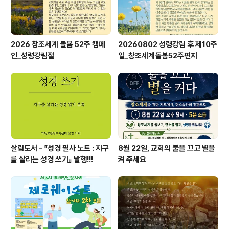
2026 창조세계 돌봄 52주 캠페
20260802 성령강림 후 제10주
인_성령강림절
일_창조세계돌봄52주편지
살림도서 - 『성경 필사 노트 : 지구
8월 22일, 교회의 불을 끄고 별을
를 살리는 성경 쓰기』 발행!!!
켜 주세요