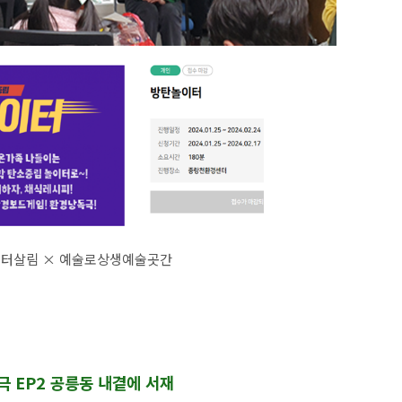
센터살림
×
예술로상생예술곳간
독극 EP2 공릉동 내곁에 서재