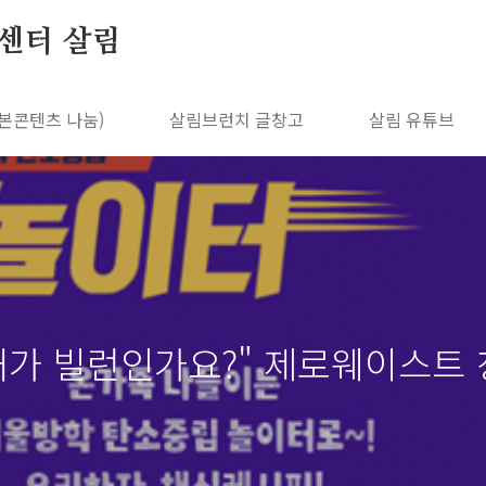
센터 살림
본콘텐츠 나눔)
살림브런치 글창고
살림 유튜브
"내가 빌런인가요?" 제로웨이스트 