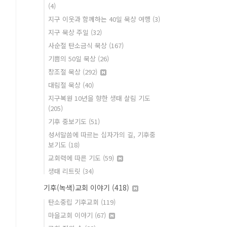
(4)
지구 이웃과 함께하는 40일 묵상 여행
(3)
지구 묵상 주일
(32)
사순절 탄소금식 묵상
(167)
기쁨의 50일 묵상
(26)
창조절 묵상
(292)
대림절 묵상
(40)
지구복원 10년을 향한 생태 살림 기도
(205)
기후 중보기도
(51)
성서말씀에 따르는 십자가의 길, 기후중
보기도
(18)
교회력에 따른 기도
(59)
생태 리트릿
(34)
기후(녹색)교회 이야기
(418)
탄소중립 기후교회
(119)
마을교회 이야기
(67)