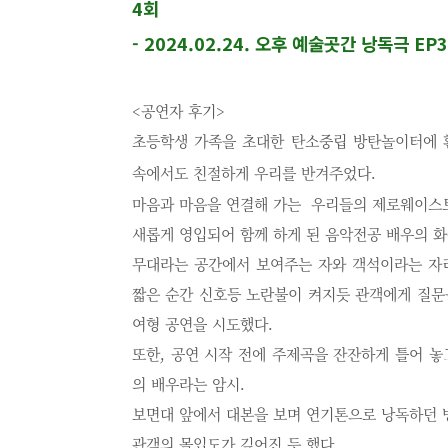
4회
- 2024.02.24.
오후 예술곳간 낭독극 EP
<공연자 후기>
초등학생 가족을 초대한 탄소중립 방탄놀이터에 
속에서도 친절하게 우리를 반겨주었다.
마음과 마음을 연결해 가는
우리들의 제로웨이스트
새롭게 영입되어 함께 하게 된 음악전공 배우의 화
무대라는 공간에서 보여주는 자와 객석이라는 자
짧은 순간 신호등 노란불이 켜지듯 관객에게 질문
여형 공연을 시도했다
.
또한
,
공연 시작 전에 주제곡을 잔잔하게 틀어 놓
의 배우라는 암시
.
보면대 앞에서 대본을 보며 연기톤으로 낭독하던 
관객의 몰입도가 깊어진 듯 했다
.