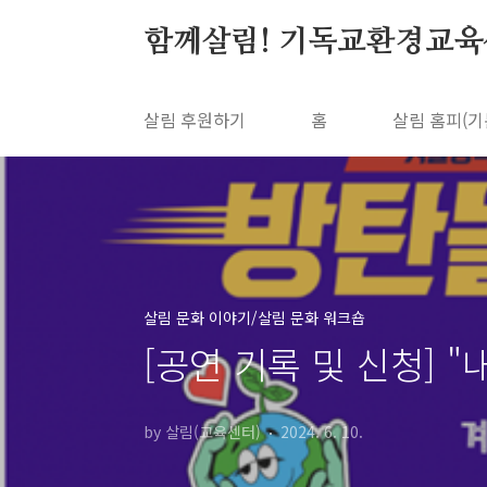
본문 바로가기
함께살림! 기독교환경교육
살림 후원하기
홈
살림 홈피(기
살림 문화 이야기/살림 문화 워크숍
[공연 기록 및 신청] 
by 살림(교육센터)
2024. 6. 10.