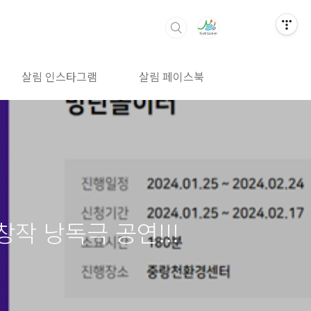
살림 인스타그램
살림 페이스북
살림 밴드
창작 낭독극 공연!!!