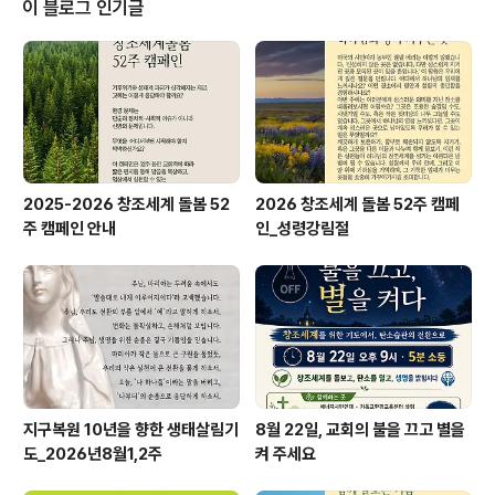
이 블로그 인기글
산건강환경재단" MOU체결) 1부 : 기후위기 대응을 위한
도시계획 / 고광욱 (고신대 교수) 기후위기와 모두의 건강 /
하은희 (이화여대 교수) 모두의 건강을 위한 도시 거버넌스
/ 박숙현 (지속가능한시스템연구소장) 2부: 국내외 건강도
시 프로젝..
2025-2026 창조세계 돌봄 52
2026 창조세계 돌봄 52주 캠페
주 캠페인 안내
인_성령강림절
지구복원 10년을 향한 생태살림기
8월 22일, 교회의 불을 끄고 별을
도_2026년8월1,2주
켜 주세요