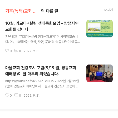
더보기
기후(녹색)교회 이야기/마을교회 이야기
의 다른 글
10월, 가교마+살림 생태목회모임 - 쌍샘자연
교회를 갑니다!
글 내용
지난 8월, “가교마+살림 생태목회모임”이 시작되었습니
다. 이번 10월에는 ‘영성, 자연, 문화’의 숨을 나누며 삶을
일구는 곳, 쌍샘자연교회를 찾는데요. 오셔서, 작은 것을 존
0
0
2022. 9. 30.
중하면서도, 피조세계 전체를 품는 모습을, 함께 들여다보
고 함께 걷게 되길 소망합니다. #가정교회마을연구소 #기
독교환경교육센터_살림 서울에서 가시는 분은, 강일역(출
마을교회 건강도시 포럼(9/19 월, 경동교회
구는 당일 지정)에서 10시에 봉고차 1대가 출발합니다. 10
명 선착순! 신청은, 큐알코드나 이곳(https://forms.gle/
예배당)이 잘 마무리 되었습니다.
글 내용
X69YmKhruQpN8DkC6)에서!
https://youtu.be/NR2AYcTcHCo 2022년 9월 19일
(월)에 경동교회 예배당에서 마을교회 건강도시 포럼이 진
행되었습니다. 총 6분의 전문가분들께서 발제를 맡아주셨
0
0
2022. 9. 21.
고 기독교환경교육센터 살림의 운영위원이신 전현숙 선생
님께서 사회를 맡아주셨습니다. 포럼은 1부와 2부로 나누
어 진행되었습니다. 1부 : 오전 11시~12시 30분 2부 : 오
후 1시~2시 30분 사전행사( 지속가능한 지구와 삶을 위한
"기독교환경교육센터_살림-산림문화콘텐츠연구소-효산