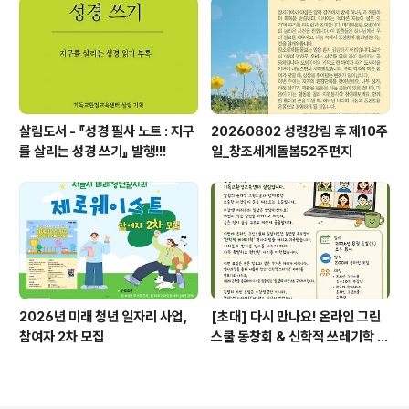
살림도서 - 『성경 필사 노트 : 지구
20260802 성령강림 후 제10주
를 살리는 성경 쓰기』 발행!!!
일_창조세계돌봄52주편지
2026년 미래 청년 일자리 사업,
[초대] 다시 만나요! 온라인 그린
참여자 2차 모집
스쿨 동창회 & 신학적 쓰레기학 이
야기