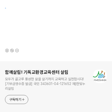
(새창열림)
로그 정보
함께살림! 기독교환경교육센터 살림
모두가 골고루 풍성한 삶을 살기까지 교육하고 실천합시다!
[기부금영수증 발급] 국민 343601-04-121652 재)한빛누
리살림
구독하기