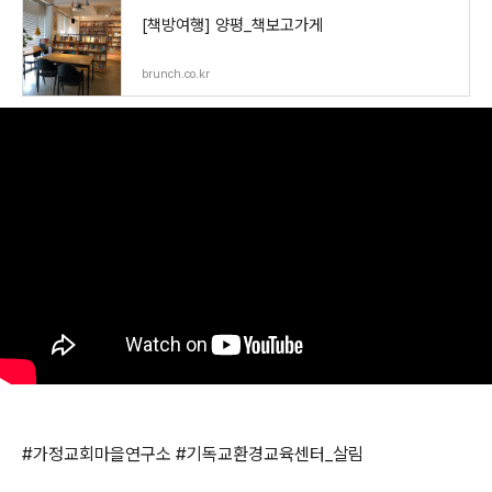
[책방여행] 양평_책보고가게
brunch.co.kr
#가정교회마을연구소 #기독교환경교육센터_살림