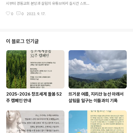
도시계획 / 고광욱 (고신대 교수) 기후위기와 모두의 건강 /
시부터 경동교회 본당과 살림의 유튜브에서 실시간 스트리
하은희 (이화여대 교수) 모두의 건강을 위한 도시 거버넌스
밍으로 진행됩니다. 지속가능한 지구와 삶을 위한 업무협
/ 박숙현 (지속가능한시스템연구소장) 2부: 국내외 건강도
0
0
2022. 9. 17.
약도, 살림-산문연-효산 간에 체결됩니다. - 행사 자세히보
시 프로젝..
기 : https://eco-christ.tistory.com/1230 - 포럼 시
작 시간: 2022년 9월 19일(월) 11시~2시30분 - 포럼 장
소 : (우04614) 서울 중구 장충단로 204(장충동 1가) 경
동교회 - 유투브 실시간 스트리밍 주소 : https://youtu.b
이 블로그 인기글
e/NR2AYcTcHCo #살림 #건강도시 #마을교회
2025-2026 창조세계 돌봄 52
뜨거운 여름, 지리산 능선 아래서
주 캠페인 안내
살림을 일구는 이들과의 기록