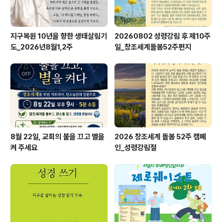
지구복원 10년을 향한 생태살림기
20260802 성령강림 후 제10주
도_2026년8월1,2주
일_창조세계돌봄52주편지
8월 22일, 교회의 불을 끄고 별을
2026 창조세계 돌봄 52주 캠페
켜 주세요
인_성령강림절