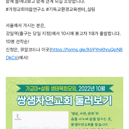
함께 들여다보고 함께 걷게 되길 소망합니다.
#가정교회마을연구소
#기독교환경교육센터_살림
서울에서 가시는 분은,
강일역(출구는 당일 지정)에서 10시에 봉고차 1대가 출발합니다.
10명 선착순!
신청은, 큐알코드나 이곳(
https://forms.gle/X69YmKhruQpN8
DkC6
)에서!