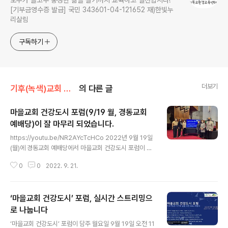
모두가 골고루 풍성한 삶을 살기까지 교육하고 실천합시다!
[기부금영수증 발급] 국민 343601-04-121652 재)한빛누
리살림
구독하기
더보기
기후(녹색)교회 이야기/마을교회 이야기
의 다른 글
마을교회 건강도시 포럼(9/19 월, 경동교회
예배당)이 잘 마무리 되었습니다.
글 내용
https://youtu.be/NR2AYcTcHCo 2022년 9월 19일
(월)에 경동교회 예배당에서 마을교회 건강도시 포럼이 진
행되었습니다. 총 6분의 전문가분들께서 발제를 맡아주셨
0
0
2022. 9. 21.
고 기독교환경교육센터 살림의 운영위원이신 전현숙 선생
님께서 사회를 맡아주셨습니다. 포럼은 1부와 2부로 나누
어 진행되었습니다. 1부 : 오전 11시~12시 30분 2부 : 오
‘마을교회 건강도시’ 포럼, 실시간 스트리밍으
후 1시~2시 30분 사전행사( 지속가능한 지구와 삶을 위한
"기독교환경교육센터_살림-산림문화콘텐츠연구소-효산
로 나눕니다
글 내용
산건강환경재단" MOU체결) 1부 : 기후위기 대응을 위한
‘마을교회 건강도시’ 포럼이 담주 월요일 9월 19일 오전 11