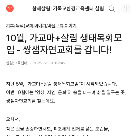
검색하기
함께살림! 기독교환경교육센터 살림
티스토리
기후(녹색)교회 이야기/마을교회 이야기
10월, 가교마+살림 생태목회모
임 - 쌍샘자연교회를 갑니다!
살림(교육센터)
2022. 9. 30. 09:42
지난 8월, “가교마+살림 생태목회모임”이 시작되었습니다.
이번 10월에는 ‘영성, 자연, 문화’의 숨을 나누며 삶을 일구는 곳,
쌍샘자연교회를 찾는데요.
오셔서,
작은 것을 존중하면서도, 피조세계 전체를 품는 모습을,