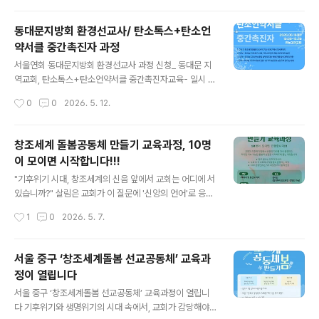
을 얻는 ‘힐링의 시간’으로 꾸려가려 합니다...
내받기 : https://www.eco-christ.com/education#s
202210303d9227d6f06ee 기독교환경교육센터 살
동대문지방회 환경선교사/ 탄소톡스+탄소언
림교육우수 환경교육, 생태영성 훈련, 녹색교회학교, 온라
약서클 중간촉진자 과정
인 살림 강좌 등의 살림 교육을 소개합니다.www.eco-ch
글 내용
rist.com🌿 교육 문의 및 신청 : https://www.eco-chri
서울연회 동대문지방회 환경선교사 과정 신청_ 동대문 지
st.com/41 * 2026년 교회들 * ✍ 서울연회 동대문지방
역교회, 탄소톡스+탄소언약서클 중간촉진자교육- 일시 :
회 환경선교사 과정 (동대문 지역교회, 탄소톡스+탄소언약
2026.06.16(화) 10:00~16:00- 장소 : 전농감리교회-
작성시간
0
0
2026. 5. 12.
서클 중간촉진자교육) htt..
내용 : 1주차(강의) | 창조세계 돌봄의 성서적 기초: 창세기
에서 계시록까지 2주차(강의+워크숍) | 기후위기 시대, 그
리스도인의 책임: 회개·정의·실천 3주차(강의+워크숍) | 교
창조세계 돌봄공동체 만들기 교육과정, 10명
회 탄소중립 실행 로드맵: 예배·건물·밥상·재정의 전환 4주
이 모이면 시작합니다!!!
차(강의+워크숍) | 교우의 일상 전환: ‘한 가지 실천’을 습
글 내용
관으로 만드는 방법- 신청 : https://forms.gle/4pWA7
"기후위기 시대, 창조세계의 신음 앞에서 교회는 어디에 서
2an5GJc5JEp7 - 혜택 : 지방회 교회 참석자에는 이번
있습니까?" 살림은 교회가 이 질문에 '신앙의 언어'로 응답
교육교재인 '지구를 살리는 성경 읽기(살림과다짐)' 도서
하도록 돕는 「창조세계 돌봄공동체 과정」을 엽니다. 『창조
작성시간
1
0
2026. 5. 7.
제공- 수료 : 이수자에게..
세계 돌봄공동체 10주 여정(살림과다짐)』이라는 제목의
교재를 따라, 교회 공동체가 기후위기 앞에서 신앙의 자리
를 다시 점검하고,작지만 지속 가능한 돌봄의 실천을 시작
서울 중구 ‘창조세계돌봄 선교공동체’ 교육과
하도록 돕는 과정입니다. 환경 정보를 전달하는 강의가 아
정이 열립니다
니라 '신앙의 회복'에서 출발해,삶의 전환과 공동체의 응답
글 내용
으로 나아가도록 구성되었습니다. 특히 수료 후 각 교회에
서울 중구 ‘창조세계돌봄 선교공동체’ 교육과정이 열립니
서 10주 여정(또는 5주 파일럿)을 '직접 열고 운영'할 수 있
다 기후위기와 생명위기의 시대 속에서, 교회가 감당해야