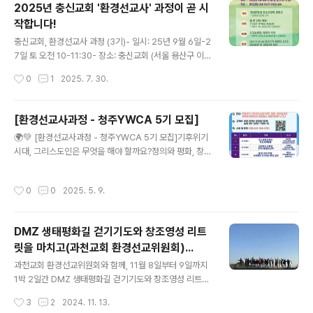
2025년 충신교회 '환경선교사' 과정이 곧 시
터 살림 센터장 9/27 지속가능한 밥상주권과 생태미식 /
작합니다!
김현숙, 푸드비전 글로벌네트워크 대표 10/11 [워크숍] 탄
글 내용
소제로 녹색교회를 향한 실천목표와 전략 / 진행, 유미호 살
충신교회, 환경선교사 과정 (3기)- 일시: 25년 9월 6일-2
림 센터장 수료 축하 및 마무리 기도 / 김주용 위임 목사-
7일 토 오전 10-11:30- 장소: 충신교회 (서울 용산구 이촌
신청 : https://forms.gle/wTbTa2G25BzYMDMo9
로 188)- 내용: 9/6 생태문명과 창조신앙의 재발견 / 신현
작성시간
0
1
2025. 7. 30.
태 장신대 교수 9/13 물 한 잔의 혁명: 수돗물로 시작하는
환경실천 / 백명수 먹는물네트워크 상임이사 9/20 도시농
업과 생태적 식탁 / 안병덕 고양도시농업네트워크 공동대
[환경선교사과정 - 청주YWCA 5기 모집]
표 9/27 [강의 및 워크숍] 플라스틱 해방을 꿈꾸는 마음여
글 내용
🌍💚 [환경선교사과정 - 청주YWCA 5기 모집]기후위기
행 및 생태전환 방안 / 유미호 살림 센터장
시대, 그리스도인은 무엇을 해야 할까요?정의와 평화, 창조
질서의 회복을 꿈꾸는환경선교사 과정을 시작합니다!지구
를 돌보고, 신앙의 실천을 고민하는 여러분을 초대합니다.
작성시간
0
0
2025. 5. 9.
📅 일정: 2025년 6월 10일(화) ~ 7월 15일(화)🕙 매주
화요일 오전 10시~12시 / 청주YWCA 3층 강당💸 교육
비: 회원 3만원 / 비회원 5만원📞 문의: 043-265-3701
DMZ 생태평화길 걷기기도와 창조영성 리트
>.신청접수 링크 : https://forms.gle/hwhKcFQ7CQZ
릿을 마치고(과천교회 환경선교위원회)...
HNoky7환경선교사 과정을 통해 강의와 나눔 속에서기후
글 내용
위기 시대의 믿음과 실천을 함께 배워요!👇 지금 신청하고
과천교회 환경선교위원회와 함께, 11월 8일부터 9일까지
함께 걸어요 🌱#환경선교사 #기후위기 #신앙실천 #청주
1박 2일간 DMZ 생태평화길 걷기기도와 창조영성 리트릿
YWCA #기독교환경교육센터_살림 #창조세계돌봄
을 했다.이번 리트릿은 참가자들에게 하나님의 창조 세계
작성시간
3
2
2024. 11. 13.
안에 머물고 그의 돌봄 활동의 중요성을 되새기는 특별한