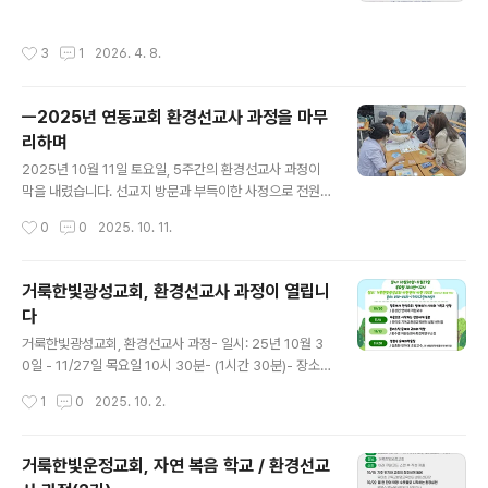
기지 못하고 있습니다. 무엇부터 시작해야 할까요? 거창한
모집 『지구를 살리는 성경 읽기』는 기후위기 시대에 성경
일이 아니어도 좋습니다. 나부터 시작해, 호계교회 신앙 공
을 인간 중심에서 창조세계 중심으로 다시 읽도록 안내하
작성시간
3
1
2026. 4. 8.
동체가 한마음으로 하나님..
는 교재입니다. 그 핵심은 “기후위기는 환경 문제가 아니라
신앙의 문제이며, 구원은 영혼만이 아니라 창조세계 전체
의 회복”입니다. * 교재 자세히 보기 : https://eco-chris
ㅡ2025년 연동교회 환경선교사 과정을 마무
t.tistory.com/2529 기독교환경교육센터 살림은 이 교
리하며
재를 통해 기후위기 시대에 성경을 새롭게 읽고,교회가 함
글 내용
께 실천을 시작할 수 있도록『지구를 살리는 성경 읽기』교
2025년 10월 11일 토요일, 5주간의 환경선교사 과정이
재를 기반으로 하는6주과정 교육프로그램을 진행합니다.
막을 내렸습니다. 선교지 방문과 부득이한 사정으로 전원
이를 함께할 지역 교회와 기관을 기다립니다 운영기간 6주
이 함께하지는 못했지만, 매 회차 정성껏 참여해주신 분들
작성시간
0
0
2025. 10. 11.
(주1회, 회..
과 7개의 미션을 각자의 자리에서 성실히 수행해주신 모든
분들 덕분에 의미 있게 마무리할 수 있었습니다. 마지막 워
크숍에서는 참가자들의 진솔한 고백이 인상 깊었습니다.
거룩한빛광성교회, 환경선교사 과정이 열립니
"어떻게 하면 환경선교를 하나님 사랑으로 교인들에게 연
다
결시킬 수 있을까", "교육을 마치고도 환경선교사로서 갖게
글 내용
된 관심과 실천을 계속 이어갈 수 있으면 좋겠다"—이 과정
거룩한빛광성교회, 환경선교사 과정- 일시: 25년 10월 3
을 통해 환경선교가 단순한 지식이 아닌 신앙의 실천임을
0일 - 11/27일 목요일 10시 30분- (1시간 30분)- 장소:
깊이 깨달으셨음을 확인할 수 있었습니다. 교회의 에너지
거룩한빛광성교회 비전센터 비전 102호- 신청 : https://f
작성시간
1
0
2025. 10. 2.
사용 현황을 분석하고, 탄소중립을 향한 구체적인 실천 계
orms.gle/NDCVWiNcEvx5GyxQA- 문의: 거룩한빛
획을 수립하는 시간도 가졌습니다. 참석..
광성교회 생명환경팀(이수연 팀장)- 내용:10/30 창조에서
안식으로: 생태위기 시대의 기독교 신앙 / 윤성련 연세대 객
거룩한빛운정교회, 자연 복음 학교 / 환경선교
원교수11/06 마음으로 시작하는 창조세계 돌봄 / 유미호