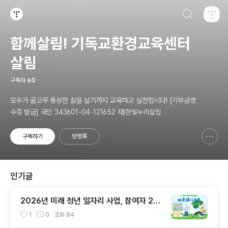
검색하기
티스토리
함께살림! 기독교환경교육센터
살림
구독자
60
모두가 골고루 풍성한 삶을 살기까지 교육하고 실천합시다! [기부금영
수증 발급] 국민 343601-04-121652 재)한빛누리살림
구독하기
방명록
신고하기 레이어
열기
인기글
2026년 미래 청년 일자리 사업, 참여자 2차
모집
1
0
조회
84