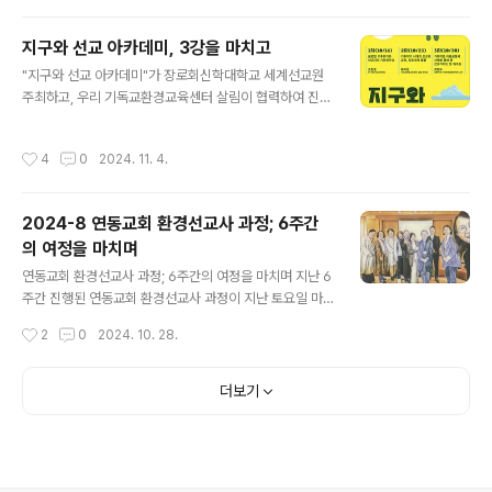
시간이었다.(공지된 내용(프로그램 개요) 보기 https://ec
o-christ.tistory.com/2064) 먼저 첫째 날(오후), 참가
지구와 선교 아카데미, 3강을 마치고
자들은 DMZ 생태평화길을 걸으며 창조 세계와 평화의 가
글 내용
"지구와 선교 아카데미"가 장로회신학대학교 세계선교원
치를 묵상했다. 이 여정의 가이드 역할을 맡은 김승호 소장
주최하고, 우리 기독교환경교육센터 살림이 협력하여 진행
은 참가자들에게 이 지역의 독특한 생태계와 그 중요성에
되었다. 이번 아카데미는 전 세계적 기후위기 맥락에서 선
대해 깊이 있는 통찰을 제공했다. 그는 이 지역을 "한국에
교지의 기후취약성을 이해하고 대응하는 것을 목표로 했
남아 있는 가장 순수한 자연의 모습"이라고 표현했다. 이곳
작성시간
4
0
2024. 11. 4.
다. 3주에 걸쳐 진행된 이번 아카데미는 "글로벌 기후위기
이 인위적인 개입 없이 수만 년 동안 자연스럽게 형성된 강
와 선교지의 기후취약성", "기후위기 시대의 선교와 교육,
의 ..
창조세계 돌봄", "기후적응 마을공동체 사례를 통해 본 선
2024-8 연동교회 환경선교사 과정; 6주간
교가이드"라는 주제로 구성되었으며, 각각 조천호, 유미호,
의 여정을 마치며
최영수 강사가 이병옥 교수의 사회에 따라 맡아 진행했다.
글 내용
조천호 박사는 IPCC 보고서를 바탕으로 전 세계적 기후위
연동교회 환경선교사 과정; 6주간의 여정을 마치며 지난 6
기 현황과 선교지의 기후취약성에 대해 과학적 데이터를
주간 진행된 연동교회 환경선교사 과정이 지난 토요일 마
제시했고, 유미호 센터장은 성경적 관점에서 창조세계 돌
무리되었다. 이번 연동교회 환경선교사 과정은 9월 21일
작성시간
2
0
2024. 10. 28.
봄의 중요성과 기후위기 시대 선교를 위한 심..
부터 10월 26일까지 6주간 진행되었다. 김주용 위임목사
님의 인사말씀과 기도로 시작된 이 교육은 다양한 주제를
다루며 참가자들의 환경 의식을 높이고 실천적 지식을 제
더보기
공했다. 이 6주간의 과정은 다양한 주제로 구성되었다. 유
미호 센터장의 '탄소중립과 창조세계 돌봄' 강의를 시작으
로, 박용범 교수의 '방랑하는 사람들의 창조신앙', 이윤근
소장의 '유해화학물질에서 자유로운 일상이야기', 송경호