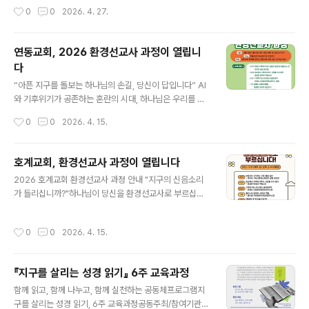
도록, 교회 진단 워크시트와 갈등 대응 프레임, 실천 루틴
할 사명을 다시 묻게 됩니다. 폭염과 집중호우, 생태계의 붕
작성시간
0
0
2026. 4. 27.
설계, 주차별 운영안까지 함께 완성합니다. 개인 열정에 맡
괴는 이미 우리의 일상이 되었으며, 이는 창조세계를 돌보
기지 않고, 교회 안..
라는 하나님의 부르심이자 이웃 사랑의 문제이기도 합니
다. 이에 중구 지역 교회들이 함께 모여 “창조세계돌봄 선
연동교회, 2026 환경선교사 과정이 열립니
교공동체”를 세워가고자 합니다. 한 교회가 감당하기에는
다
벅찬 일이지만, 함께라면 길을 만들 수 있다고 믿기 때문입
글 내용
니다. 이를 위해 교회와 마을 안에 창조세계 돌봄의 신앙과
“아픈 지구를 돌보는 하나님의 손길, 당신이 답입니다” AI
실천을 세워가는 5주 교육과정을 다음과 같이 준비하였습
와 기후위기가 공존하는 혼란의 시대, 하나님은 우리를 창
니다. 이 과정은 강의에 머무르지 않고, 각 교회가 자신의
조세계를 돌보는 ‘환경선교사’로 부르십니다. 빌딩 숲 사이
작성시간
0
0
2026. 4. 15.
자리에서 시작할 수 있는 실천을 고민하고 실행계획까지
에서 하나님의 숨결을 찾고, 물 한 잔과 쓰레기 한 조각에서
세우는 여정입니다.◾교육과정명 : 창조..
신앙의 고백을 담아내는 여정.2026년, 연동의 성도들이
모여 아픈 지구를 치유하는 ‘지구 정원사’가 되어주십시오.
호계교회, 환경선교사 과정이 열립니다
우리의 작은 응답이 탄소제로 녹색교회를 향한 거룩한 이
글 내용
2026 호계교회 환경선교사 과정 안내 "지구의 신음소리
정표가 됩니다. 🌿2026년 연동교회 환경선교사 과정 🌿
가 들리십니까?"하나님이 당신을 환경선교사로 부르십니
일시 : 2026년 6월 13일~7월 11일 (5주 과정, 매주 토 오
다 피조물이 다 이제까지 함께 탄식하며 함께 고통을 겪고
전 10:00-12:00)🌿 장소 : 연동교회 드보라의 방 (205
있는 것을 우리가 아느니라(롬 8:22)너희는 온 천하에 다
호) 🌿 교육내용: - 6/13 [개강] 기후위기시대, 살림의 영
작성시간
0
0
2026. 4. 15.
니며 온 창조세계에게 복음을 전파하라(막 16:15) 지금 지
성으로 돌본다는 것/ 유미호 살림 센터장 ..
구가 신음하고 있습니다. 산불과 홍수, 폭염으로 점점 더 큰
고통을 호소하고 있습니다.지구의 피조물들은 고통 속에서
『지구를 살리는 성경 읽기』 6주 교육과정
하나님의 자녀인 우리를 기다립니다.우리가 문제의 중심에
글 내용
있고, 우리가 변화하지 않으면 더 이상 함께 지구에서 살 수
함께 읽고, 함께 나누고, 함께 실천하는 공동체프로그램지
없기 때문입니다. 우리는 이 사실을 알면서도 행동으로 옮
구를 살리는 성경 읽기, 6주 교육과정공동주최/참여기관