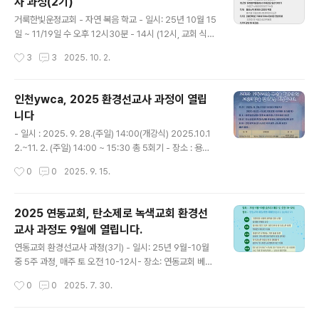
사 과정(2기)
기독교환경교육센터 살림 센터장11/13 플라스틱 문제와
글 내용
교회의 역할/ 홍수열 자원순환사회경제연구소장 11/20 생
거룩한빛운정교회 - 자연 복음 학교 - 일시: 25년 10월 15
활속 유해화학물질 / 김종환 인하대 초빙교수, 전 생활화학
일 ~ 11/19일 수 오후 12시30분 - 14시 (12시, 교회 식당
제품안전센터장 11/27 [강의&워크숍] 교회 탄소중립 실
에서 식사) - 장소: 거룩한빛운정교회 비전센터 (파주시 청
작성시간
3
3
2025. 10. 2.
천목표와 전략 수립"/ 유미호 살림 센터장+미..
암로 17번길 51 산내프라자 4층)- 신청: 큐알코드 스캔 및
https://forms.gle/SzHFRdkx3xoK5bnC8- 내용: 1
0/15 기후 위기와 교회의 창조세계 돌봄 / 유미호 기독교
인천ywca, 2025 환경선교사 과정이 열립
환경교육센터 살림 센터장 10/22 물 한 잔의 혁명: 수돗물
니다
로 시작하는 환경실천/ 백명수 먹는물네트워크 상임이사 1
글 내용
0/29 유해화학물질에서 자유로운 일상 이야기/ 이윤근 노
- 일시 : 2025. 9. 28.(주일) 14:00(개강식) 2025.10.1
동환경건강연구소장 11/5 플라스틱 문제와 교회의 역할/
2.~11. 2. (주일) 14:00 ~ 15:30 총 5회기 - 장소 : 용현
홍수열 자원순환사회경제연구소장 11/12 [열린특강] 기후
감리교회 본당 및 교육실- 대상 : 탄소중립에 관심있는 용
작성시간
0
0
2025. 9. 15.
위기에서 ..
현감리교회 교인9/28 개강식 마음으로 시작한 창조 세계
돌봄/ 유미호센터장(기독교환경교육센터 살림)10/12 물
한잔의 혁명: 수돗물로 시작하는 환경실천/ 백명수 상임이
2025 연동교회, 탄소제로 녹색교회 환경선
사(먹는물네트워크)10/19 탄소중립을 위한 교회와 나의
교사 과정도 9월에 열립니다.
실천방법/ 이관복강사(인천지속가능발전협의회)10/26 인
글 내용
천의 탄소중립 정책과 현재 상황/ 이미령강사(인천지속가
연동교회 환경선교사 과정(3기) - 일시: 25년 9월-10월
능발전협의회)11/02 강의 및 워크숍, 탄소제로 녹색-기후
중 5주 과정, 매주 토 오전 10-12시- 장소: 연동교회 베들
교회를 향한 목표와 전..
레헴 예배실 - 내용: 9/6 기후위기 시대의 과학과 창조 신
작성시간
0
0
2025. 7. 30.
앙 / 김정형 연세대 교수 9/13 업사이클링을 통한 자원순
환과 지속가능한 미래 / 박미현 터치포굿 대표 9/20 마음
으로 시작하는 기후 돌봄 실천 / 유미호 기독교환경교육센