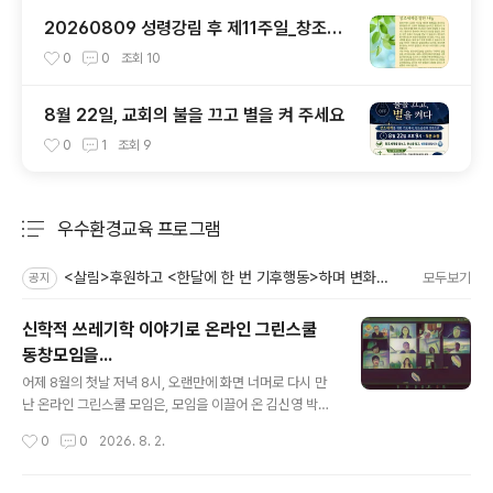
20260809 성령강림 후 제11주일_창조세
계돌봄52주편지
0
0
조회
10
8월 22일, 교회의 불을 끄고 별을 켜 주세요
0
1
조회
9
우수환경교육 프로그램
분류 전체보기
주요 글 목록
<살림>후원하고 <한달에 한 번 기후행동>하며 변화를 만들어가요!
모두보기
공지
신학적 쓰레기학 이야기로 온라인 그린스쿨
동창모임을...
글 내용
어제 8월의 첫날 저녁 8시, 오랜만에 화면 너머로 다시 만
난 온라인 그린스쿨 모임은, 모임을 이끌어 온 김신영 박사
의 귀국을 환영하는 자리로 열렸다. 참석자들은 환경교육
작성시간
0
0
2026. 8. 2.
현장과 교회, 학교와 연구의 자리에서 각자 걸어온 시간을
나누며 반가움과 응원을 전했다. 이날 대화의 중심은 살림
부소장 김신영 박사가 이끈 ‘신학적 쓰레기학’ 이야기였다.