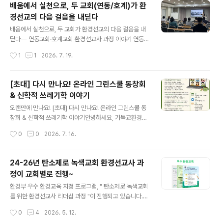
배움에서 실천으로, 두 교회(연동/호계)가 환
김 박사는 쓰레기를 단순히 쓸모를 잃은 물질이나 처리해
경선교의 다음 걸음을 내딛다
야 할 대상으로만 보지 말고, 문화적·정치적·종교적으로 구
글 내용
성되는 존재로 바라보자고 제안했다. 참가자들은 “무엇이
배움에서 실천으로, 두 교회가 환경선교의 다음 걸음을 내
쓰레기인가”, “누가 위험한 것과 안전한 것을 정하는가”,
딛다— 연동교회·호계교회 환경선교사 과정 이야기 연동교
“버려진 것들은 정말 사라지는가”라는 질문을 따라가며 쓰
회와 호계교회에서 각각 다섯 차례에 걸쳐 진행한 환경선
작성시간
1
1
2026. 7. 19.
레기의 의미를 다시 생각했다. 핵폐기물, 플라스틱, 이산화
교사 과정이 7월 18일로 모두 마무리되었다. 같은 시기에
탄소, 기후난민, 폐기물 처리..
같은 이름으로 진행된 과정이지만, 두 교회가 걸어온 길과
현재의 자리만큼 내용과 마무리 방식에는 조금씩 차이가
[초대] 다시 만나요! 온라인 그린스쿨 동창회
있었다. 그러나 두 과정이 향한 곳은 같았다. 기후위기를 하
& 신학적 쓰레기학 이야기
나의 환경문제로만 보지 않고 창조신앙과 교회의 선교적
글 내용
과제로 받아들이는 것, 그리고 배운 내용을 각자의 삶과 교
오랜만에 만나요! [초대] 다시 만나요! 온라인 그린스쿨 동
회 안에서 실제 행동으로 옮기는 것이었다.과정 중에 자주
창회 & 신학적 쓰레기학 이야기안녕하세요, 기독교환경교
되새긴 말이 있다.“환경선교사는 창조세계를 새롭게 보고,
육센터 살림입니다.살림의 온라인 그린스쿨과 함께했던 소
작성시간
0
0
2026. 7. 16.
그 신음을 기도로 품으며, 자신의 삶과 교회를 바꾸고, 지역
중한 시간들이 문득 떠오르는 요즘입니다.수강생 여러분의
사회와 함께 생명을 살리는 사람이다...
일상은 안녕하신가요? 여전히 작은 실천을 이어가고 계신
지, 혹은 잠시 숨을 고르고 계신지 궁금합니다. 이번에 온라
24-26년 탄소제로 녹색교회 환경선교사 과
인 그린스쿨의 길잡이였던 김신영 부소장이 ‘신학적 쓰레
정이 교회별로 진행~
기학’ 박사과정을 마치고 귀국했습니다.여러분과 반가운
글 내용
인사를 나누기 위해 아주 특별하고 편안한 자리를 마련했
환경부 우수 환경교육 지정 프로그램, " 탄소제로 녹색교회
습니다. 이번 모임은 논문 발표와 같은 무거운 자리가 아닙
를 위한 환경선교사 리더십 과정 "이 진행되고 있습니다.
니다. 박사과정을 통해 새롭게 만난 ‘신학적 쓰레기학’ 이야
교회와 지역의 환경문제를 들여다보고 해결해 나가고자 하
작성시간
0
4
2026. 5. 12.
기를 맛보기로 나누고, 서로의 근황을 공유하며 다시금 힘
는 공동체는 함께 해보시면 좋습니다. 🌿 교육프로그램 안