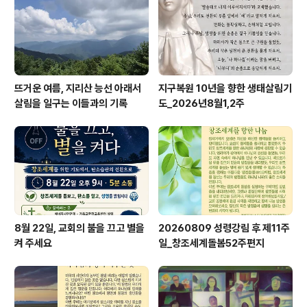
뜨거운 여름, 지리산 능선 아래서
지구복원 10년을 향한 생태살림기
살림을 일구는 이들과의 기록
도_2026년8월1,2주
8월 22일, 교회의 불을 끄고 별을
20260809 성령강림 후 제11주
켜 주세요
일_창조세계돌봄52주편지