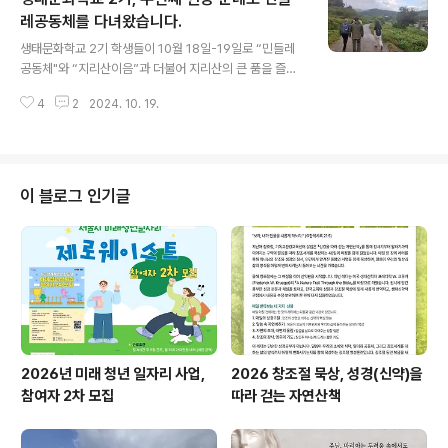
하게 될 것입니다. 이는 단순한 여행이 아닌, 우리의 영혼이
레공동체를 다녀왔습니다.
글 내용
하나님과 더욱 가까워지는 거룩한 순례가 될 것입니다. 🌾
생태문화학교 2기 학생들이 10월 18일-19일로 “민들레
일시: 2024년 11월 8일(금) - 9일(토) 🌾 장소: DMZ 일
공동체"와 “지리산이음”과 더불어 지리산의 큰 품을 즐겼
대 (해마루광성수도원, 덕진산성, 해마루촌게스트하우스)
다.첫날 민들레공동체에 발을 들이는 순간, 마치 다른 세상
🌾대상: 과천교회 환경팀원 및 신청자 (선착순 15명)🌿 프
4
2
2024. 10. 19.
에 온 듯한 느낌을 받았다. 두번째 방문이지만, 도시의 번잡
로그램 진..
함과 경쟁에서 벗어나, 자연과 조화를 이루며 살아가는 이
곳의 모습에 또 한 번 깊은 감동을 받았다.공동체 내부를 둘
러보며, 이곳의 생활 방식에 깊은 인상을 받았다. 대안학교
에서 학생들이 농사와 모종 키우기를 배우는 모습은 특히
이 블로그 인기글
인상적이었다. 비록 공동체 식구들을 많이 볼 수는 없었지
만, 그들의 흔적과 노력이 곳곳에 묻어있었다.대안기술센
터에서는 지속 가능한 삶을 위한 다양한 실험들이 이루어
지고 있었다. 에너지 절약과 재생 가능한 자원 활용에 대한
그들의 열정과 노력은 우리 사회가 ..
2026년 미래 청년 일자리 사업,
2026 창조절 묵상, 성경(신약)을
참여자 2차 모집
따라 걷는 자연산책