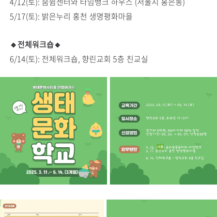
4/12(토): 숨쉼센터와 타임뱅크 하우스 (서울시 홍은동)
5/17(토): 밝은누리 홍천 생명평화마을
🔹전체워크숍🔹
6/14(토): 전체워크숍, 향린교회 5층 친교실