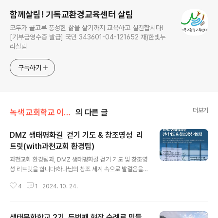
함께살림! 기독교환경교육센터 살림
모두가 골고루 풍성한 삶을 살기까지 교육하고 실천합시다!
[기부금영수증 발급] 국민 343601-04-121652 재)한빛누
리살림
구독하기
더보기
녹색 교회학교 이야기/찾아가는 살림스쿨
의 다른 글
DMZ 생태평화길 걷기 기도 & 창조영성 리
트릿(with과천교회 환경팀)
글 내용
과천교회 환경팀과, DMZ 생태평화길 걷기 기도 및 창조영
성 리트릿을 합니다!하나님의 창조 세계 속으로 발걸음을
옮기며, 우리의 일상에서 잠시 벗어나 영혼의 쉼을 얻습니
4
1
2024. 10. 24.
다. DMZ의 고요한 자연 속에서 우리는 함께 걸으며 기도
하고, 하나님의 생명과 평화를 깊이 묵상합니다. 이 여정을
통해 우리는 창조주의 숨결을 느끼며, 그분의 임재 안에서
생태문화학교 2기, 두번째 현장 순례로 민들
우리의 삶과 사회를 새롭게 바라보는 귀중한 시간을 경험