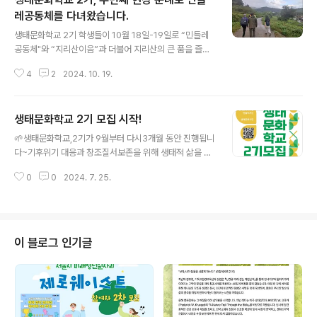
레공동체를 다녀왔습니다.
글 내용
생태문화학교 2기 학생들이 10월 18일-19일로 “민들레
공동체"와 “지리산이음”과 더불어 지리산의 큰 품을 즐겼
다.첫날 민들레공동체에 발을 들이는 순간, 마치 다른 세상
4
2
2024. 10. 19.
에 온 듯한 느낌을 받았다. 두번째 방문이지만, 도시의 번잡
함과 경쟁에서 벗어나, 자연과 조화를 이루며 살아가는 이
곳의 모습에 또 한 번 깊은 감동을 받았다.공동체 내부를 둘
생태문화학교 2기 모집 시작!
러보며, 이곳의 생활 방식에 깊은 인상을 받았다. 대안학교
글 내용
에서 학생들이 농사와 모종 키우기를 배우는 모습은 특히
🌱생태문화학교,2기가 9월부터 다시3개월 동안 진행됩니
인상적이었다. 비록 공동체 식구들을 많이 볼 수는 없었지
다~기후위기 대응과 창조질서보존을 위해 생태적 삶을 실
만, 그들의 흔적과 노력이 곳곳에 묻어있었다.대안기술센
천하고 확산하여생태문화사회로 발전시켜 갈 생태문화시
터에서는 지속 가능한 삶을 위한 다양한 실험들이 이루어
0
0
2024. 7. 25.
민을 육성하는~생태문화학교 2기에 많은 관심 부탁드립니
지고 있었다. 에너지 절약과 재생 가능한 자원 활용에 대한
다.많은 신청 바랍니다~📌 기간 : 2024년 9월 3일-11월
그들의 열정과 노력은 우리 사회가 ..
30일📌 시간 : 매주 화요일 오후 7시-9시, 탐방 2회 및 워
크숍(일정 참고)📌 장소 : 향린교회 (서울 종로구 경희궁2
길 11)📌 참가비 : 5만원(39세 이하 청년 참가비 50% 할
이 블로그 인기글
인), 지역탐방비 3만원📌 문의 : 이상춘 (010-9081-772
8)📌 신청 : 구글폼 혹은 문자 연하린 (010-2605-081
9) https://forms.gle/g6Bh8ddnjEuuDt3x6🌟 모
집 인원: 입금 선착순 30명주관..