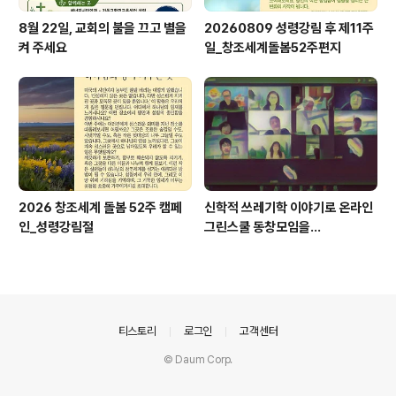
8월 22일, 교회의 불을 끄고 별을
20260809 성령강림 후 제11주
켜 주세요
일_창조세계돌봄52주편지
2026 창조세계 돌봄 52주 캠페
신학적 쓰레기학 이야기로 온라인
인_성령강림절
그린스쿨 동창모임을...
의안내
티스토리
로그인
고객센터
© Daum Corp.