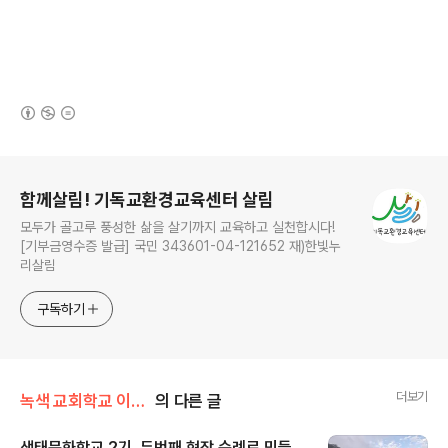
(새창열림)
로그 정보
함께살림! 기독교환경교육센터 살림
모두가 골고루 풍성한 삶을 살기까지 교육하고 실천합시다!
[기부금영수증 발급] 국민 343601-04-121652 재)한빛누
리살림
구독하기
더보기
녹색 교회학교 이야기/찾아가는 살림스쿨
의 다른 글
생태문화학교 2기, 두번째 현장 순례로 민들