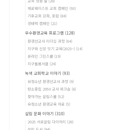
교회 정원 숲
(28)
제로웨이스트 교회 캠페인
(93)
기후교회 강좌, 포럼
(84)
생태력 캠페인
(21)
우수환경교육 프로그램
(128)
환경선교사 리더십 과정
(64)
지구와 신앙 잇기 교육(2023~)
(14)
온라인 그린스쿨
(19)
지구돌봄서클
(24)
녹색 교회학교 이야기
(93)
유청소년 환경선교사 과정
(9)
탄소중립 2050 교사 워크숍
(6)
찾아가는 살림스쿨
(52)
유청소년 환경교육 자료
(5)
살림 문화 이야기
(310)
2025 서로살림 다이어리
(26)
살림 도서
(94)