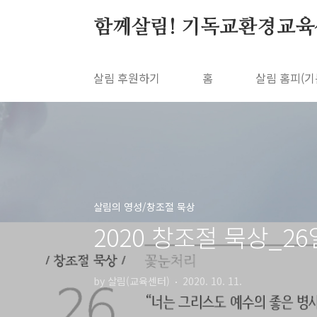
본문 바로가기
함께살림! 기독교환경교육
살림 후원하기
홈
살림 홈피(기
살림의 영성/창조절 묵상
2020 창조절 묵상_2
by 살림(교육센터)
2020. 10. 11.