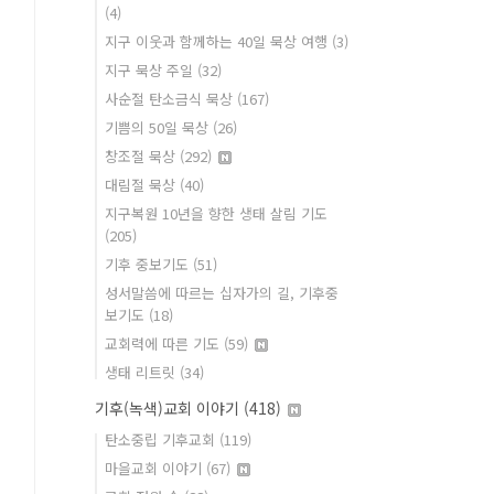
(4)
지구 이웃과 함께하는 40일 묵상 여행
(3)
지구 묵상 주일
(32)
사순절 탄소금식 묵상
(167)
기쁨의 50일 묵상
(26)
창조절 묵상
(292)
대림절 묵상
(40)
지구복원 10년을 향한 생태 살림 기도
(205)
기후 중보기도
(51)
성서말씀에 따르는 십자가의 길, 기후중
보기도
(18)
교회력에 따른 기도
(59)
생태 리트릿
(34)
기후(녹색)교회 이야기
(418)
탄소중립 기후교회
(119)
마을교회 이야기
(67)