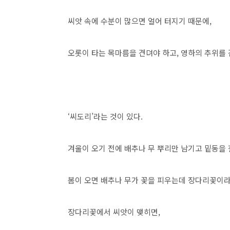
씨앗 속에 수분이 많으면 얼어 터지기 때문에
,
오롯이 타는 목마름을 견뎌야 하고
,
영하의 추위를 
‘
씨도리
’
라는 것이 있다
.
겨울이 오기 전에 배추나 무 뿌리만 남기고 밑동을
봄이 오면 배추나 무가 꽃을 피우는데 장다리꽃이
장다리꽃에서 씨앗이 맺히면
,