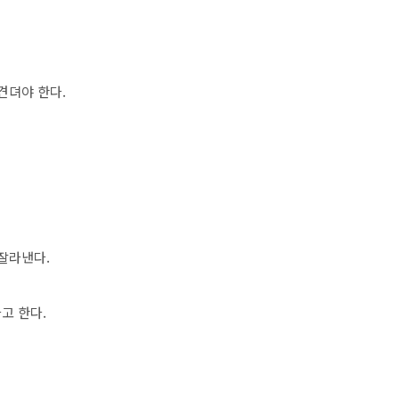
견뎌야 한다
.
 잘라낸다
.
라고 한다
.