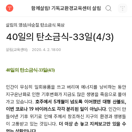
검색하기
함께살림! 기독교환경교육센터 살림
티스토리
살림의 영성/사순절 탄소금식 묵상
40일의 탄소금식-33일(4/3)
살림(교육센터)
2020. 4. 2. 18:00
40일의 탄소금식-33일(4/3)
인간이 무심히 일회용품을 쓰고 버리며 에너지를 낭비하는 동안
지구온난화로 인한 기후변화가 지금도 많은 생명을 죽음으로 몰아
가고 있습니다.
호주에서 5개월이 넘도록 이어졌던 대형 산불도,
이번 코로나 19 바이러스도 각각 분리된 일이 아닙니다
.
인간이 만
들어낸 기후 위기로 인해 주께서 창조하신 지구의 환경과 생명들
이 고통받고 있는 것입니다.
더 이상 손 놓고 지켜보고
만 있을 수
없는 상황입니다.