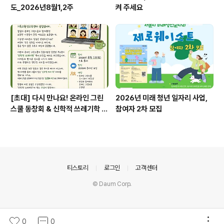
도_2026년8월1,2주
켜 주세요
[초대] 다시 만나요! 온라인 그린
2026년 미래 청년 일자리 사업,
스쿨 동창회 & 신학적 쓰레기학 이
참여자 2차 모집
야기
의안내
티스토리
로그인
고객센터
© Daum Corp.
0
0