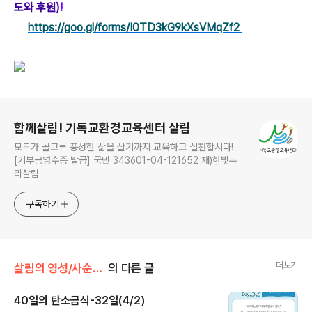
도와 후원)
!
https://goo.gl/forms/I0TD3kG9kXsVMqZf2
로그 정보
함께살림! 기독교환경교육센터 살림
모두가 골고루 풍성한 삶을 살기까지 교육하고 실천합시다!
[기부금영수증 발급] 국민 343601-04-121652 재)한빛누
리살림
구독하기
더보기
살림의 영성/사순절 탄소금식 묵상
의 다른 글
40일의 탄소금식-32일(4/2)
글 내용