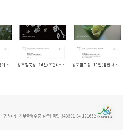
창조절묵상_16일(봄맞이꽃)_ #살림
창조절묵상_14일(조팝나무)_ #살림
창조절묵상_13일(윤판나물)_ #살림
시다! [기부금영수증 발급] 국민 343601-04-121652