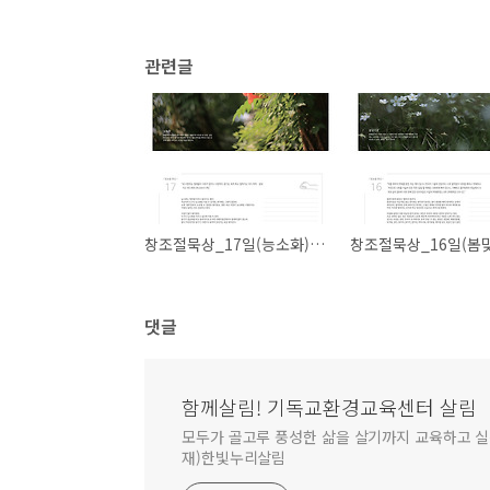
관련글
창조절묵상_17일(능소화)_ #살림
댓글
함께살림! 기독교환경교육센터 살림
모두가 골고루 풍성한 삶을 살기까지 교육하고 실천합
재)한빛누리살림