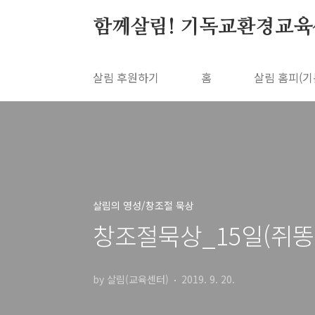
본문 바로가기
함께살림! 기독교환경교육
살림 후원하기
홈
살림 홈피(기
살림의 영성/창조절 묵상
창조절묵상_15일(쥐똥
by 살림(교육센터)
2019. 9. 20.