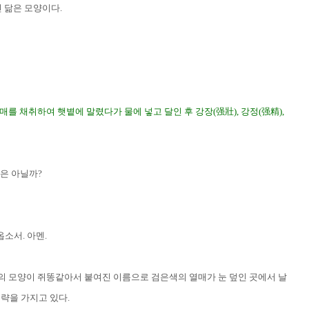
긴 닮은 모양이다
.
열매를 채취하여 햇볕에 말렸다가 물에 넣고 달인 후 강장
(
强壯
),
강정
(
强精
),
것은 아닐까
?
하옵소서
.
아멘
.
 모양이 쥐똥같아서 붙여진 이름으로 검은색의 열매가 눈 덮인 곳에서 날
략을 가지고 있다
.