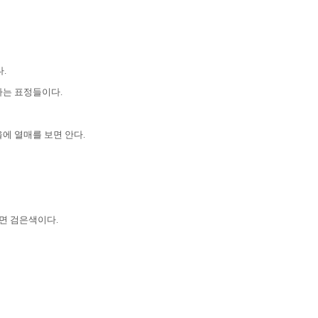
다
.
하는 표정들이다
.
을에 열매를 보면 안다
.
면 검은색이다
.