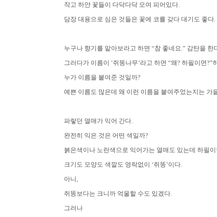
작고 하얀 꽃들이 다닥다닥 모여 피어있다
.
담장 대용으로 심은 것들은 꽃에 코를 갖다 대기도 좋다
.
누구나 향기를 맡아보라고 하면
“
참 좋네요
.”
감탄을 한
그러다가 이름이
‘
쥐똥나무
’
라고 하면
“
왜
?
하필이면
?”
누가 이름을 붙여준 것일까
?
예쁜 이름도 많은데 왜 이런 이름을 붙여주었는지는 가
파랗던 열매가 익어 간다
.
완전히 익은 것은 어떤 색일까
?
붉은색이나 노란색으로 익어가는 열매도 있는데 하필이
크기도 모양도 색깔도 영락없이
‘
쥐똥
’
이다
.
아니
,
쥐똥보다는 크니까 억울할 수도 있겠다
.
그러나