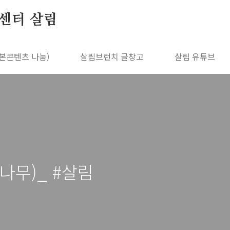
센터 살림
본콘텐츠 나눔)
살림브런치 글창고
살림 유튜브
나무)_ #살림