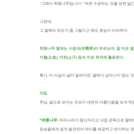
“
그래서 쥐똥나무입니다
.”
하면 수긍하는 것을 보면 닮
그런데
,
그 열매의 외모가 좀 그렇다고 해도 효능이 이러하다
.
쥐똥나무 열매는 수랍과
(
水蠟果
)
라 부르는데
,
잘 익은 
지혈
(
止血
),
지한
(
止汗
)
등의 치료 목적에 활용한다
.
혹시
,
이 사실이 널리 알려지면
,
열매가 남아나지 않는 
기도
주님
,
겉으로 보이는 것보다 내면의 아름다움을 보게 
*쥐똥나무:
우리나라가 원산지이고 낙엽 관목으로 열매의
짐승들에게 쉽게 발견되어 먹이를 제공하고 번식하는 전