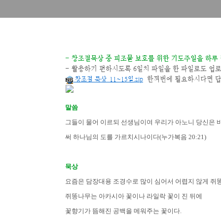
- 창조절묵상 중 피조물 보호를 위한 기도주일을 하루 
- 활용하기 편하시도록 6일치 파일을 한 파일로도 업
한꺼번에 필요하시다면 
창조절 묵상_11~15일.zip
말씀
그들이 물어 이르되 선생님이여 우리가 아노니 당신은 
써 하나님의 도를 가르치시나이다
(
누가복음
20:21)
묵상
요즘은 담장대용 조경수로 많이 심어서 어렵지 않게 쥐
쥐똥나무는 아카시아 꽃이나 라일락 꽃이 진 뒤에
꽃향기가 뜸해진 공백을 메워주는 꽃이다
.