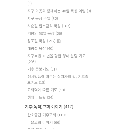
(4)
지구 이웃과 함께하는 40일 묵상 여행
(3)
지구 묵상 주일
(32)
사순절 탄소금식 묵상
(167)
기쁨의 50일 묵상
(26)
창조절 묵상
(292)
대림절 묵상
(40)
지구복원 10년을 향한 생태 살림 기도
(205)
기후 중보기도
(51)
성서말씀에 따르는 십자가의 길, 기후중
보기도
(18)
교회력에 따른 기도
(58)
생태 리트릿
(34)
기후(녹색)교회 이야기
(417)
탄소중립 기후교회
(119)
마을교회 이야기
(66)