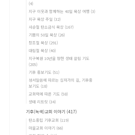
(4)
지구 이웃과 함께하는 40일 묵상 여행
(3)
지구 묵상 주일
(32)
사순절 탄소금식 묵상
(167)
기쁨의 50일 묵상
(26)
창조절 묵상
(291)
대림절 묵상
(40)
지구복원 10년을 향한 생태 살림 기도
(205)
기후 중보기도
(51)
성서말씀에 따르는 십자가의 길, 기후중
보기도
(18)
교회력에 따른 기도
(58)
생태 리트릿
(34)
기후(녹색)교회 이야기
(417)
탄소중립 기후교회
(119)
마을교회 이야기
(66)