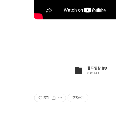
플프영상.jpg
0.05MB
공감
구독하기