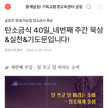
검색하기
함께살림! 기독교환경교육센터 살림
티스토리
살림의 영성/사순절 탄소금식 묵상
탄소금식 40일_네번째 주간 묵상
&실천&기도문입니다!
살림(교육센터)
2024. 2. 29. 20:41
🌿 세번째 주일 - 덜 쓰고 덜 버리는 소비