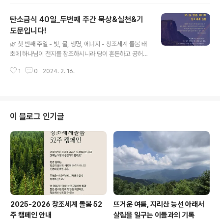
혜를 베푸셨고 내 소유도 족하오니 청하건대 내가 형님께
드리는 예물을 받으소서 (창33;10-11) 주님, 날마다 만나
탄소금식 40일_두번째 주간 묵상&실천&기
는 이들 속에서 주의 얼굴을 뵙습니다. 감사합니다. 주님만
으로 만족하는 하루를 살 때에, 탄소가 덜 배출될 수 있도록
도문입니다!
글 내용
삶의 속도를 늦추겠습니다. 이동할 때는 걷거나 자전거 타
🌿 첫 번째 주일 - 빛, 물, 생명, 에너지 - 창조세계 돌봄 태
는 것이 더 즐겁도록 보행자 길과 자전거도로가 개선되게
초에 하나님이 천지를 창조하시니라 땅이 혼돈하고 공허하
목소리를 내겠습니다. 💚 탄소금식 3주간, 창조세계 돌봄
며 흑암이 깊음 위에 있고 하나님의 영은 수면 위에 운행하
몸기도 영상 https://youtu.be/6LWdj0MTFHs?si=M
1
0
2024. 2. 16.
시니라 하나님이 이르시되 빛이 있으라 하시니 빛이 있었
eI5..
고 (창세기 1:1-3) 주님, 창조하신 세계가 참 아름답습니다.
이 곳에서 사는 습관을 바꿔 모두와 조화를 이뤄가겠습니
다. 💚 탄소금식 2주간, 창조세계 돌봄 몸기도 영상 http
s://youtu.be/5V_NI1A-hSY 💚 교회학교 탄소금식 2주
이 블로그 인기글
간 💚 교회실천 주제 및 스토리텔링의 예 🌿 5일 - 하루동
안 전자제품 금식하기 너희는 가만히 있어 내가 하나님 됨
을 알지어다 (시 46:10) 주님, 주님만으로 충분한 하루를
살고자 하면서도 우리가 하루종일 분주하여 주님을 잊은
채..
2025-2026 창조세계 돌봄 52
뜨거운 여름, 지리산 능선 아래서
주 캠페인 안내
살림을 일구는 이들과의 기록