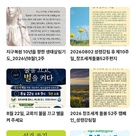
지구복원 10년을 향한 생태살림기
20260802 성령강림 후 제10주
도_2026년8월1,2주
일_창조세계돌봄52주편지
8월 22일, 교회의 불을 끄고 별을
2026 창조세계 돌봄 52주 캠페
켜 주세요
인_성령강림절