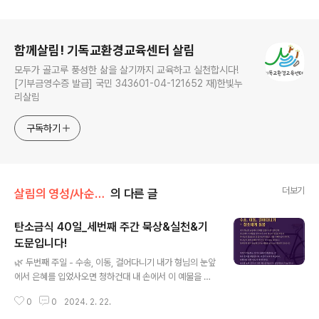
로그 정보
함께살림! 기독교환경교육센터 살림
모두가 골고루 풍성한 삶을 살기까지 교육하고 실천합시다!
[기부금영수증 발급] 국민 343601-04-121652 재)한빛누
리살림
구독하기
더보기
살림의 영성/사순절 탄소금식 묵상
의 다른 글
탄소금식 40일_세번째 주간 묵상&실천&기
도문입니다!
글 내용
🌿 두번째 주일 - 수송, 이동, 걸어다니기 내가 형님의 눈앞
에서 은혜를 입었사오면 청하건대 내 손에서 이 예물을 받
으소서. 내가 형님의 얼굴을 뵈온 즉 하나님의 얼굴을 본 것
0
0
2024. 2. 22.
같사오며 형님도 나를 기뻐하심이니이다 하나님이 내게 은