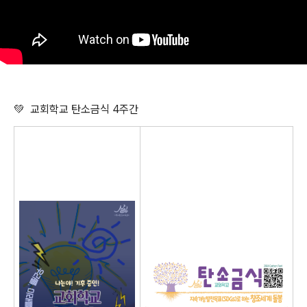
💚
교회학교 탄소금식 4주간