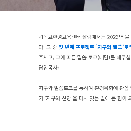
기독교환경교육센터 살림에서는
2023
년 올
다
.
그 중
첫 번째 프로젝트
‘지구와 말씀’
토
주시고
,
그에 따른 말씀 토크
(
대담
)
를 해주
담임목사
)
지구와 말씀토크를 통하여 환경목회에 관심
가
‘
지구와 신앙
’
을 다시 잇는 일에 큰 힘이