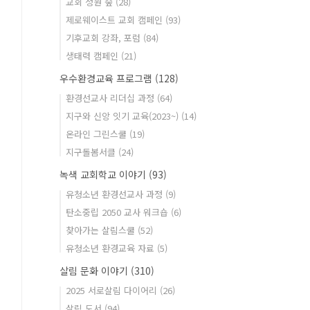
교회 정원 숲
(28)
제로웨이스트 교회 캠페인
(93)
기후교회 강좌, 포럼
(84)
생태력 캠페인
(21)
우수환경교육 프로그램
(128)
환경선교사 리더십 과정
(64)
지구와 신앙 잇기 교육(2023~)
(14)
온라인 그린스쿨
(19)
지구돌봄서클
(24)
녹색 교회학교 이야기
(93)
유청소년 환경선교사 과정
(9)
탄소중립 2050 교사 워크숍
(6)
찾아가는 살림스쿨
(52)
유청소년 환경교육 자료
(5)
살림 문화 이야기
(310)
2025 서로살림 다이어리
(26)
살림 도서
(94)