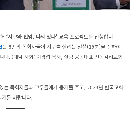
 해
‘
지구와 신앙
,
다시 잇다
’
교육 프로젝트
를 진행합니
크
는
8
인의 목회자들이 지구를 살리는 말씀
(15
분
)
을 전하여
십니다
. (
대담 사회
:
이광섭 목사
,
살림 공동대표
·
전농감리교회
 있는 목회자들과 교우들에게 용기를 주고
, 2023
년 한국교회
 되기를 바랍니다
.