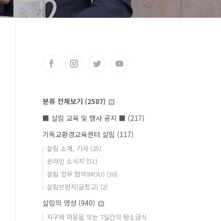
분류 전체보기
(2587)
■ 살림 교육 및 행사 공지 ■
(217)
기독교환경교육센터 살림
(117)
살림 소개, 기사
(25)
온라인 소식지
(51)
살림 업무 협약(MOU)
(30)
살림브런치(글창고)
(2)
살림의 영성
(940)
지구와 마음을 잇는 7일간의 탄소금식