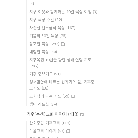
(4)
지구 이웃과 함께하는 40일 묵상 여행
(3)
지구 묵상 주일
(32)
사순절 탄소금식 묵상
(167)
기쁨의 50일 묵상
(26)
창조절 묵상
(292)
대림절 묵상
(40)
지구복원 10년을 향한 생태 살림 기도
(205)
기후 중보기도
(51)
성서말씀에 따르는 십자가의 길, 기후중
보기도
(18)
교회력에 따른 기도
(59)
생태 리트릿
(34)
기후(녹색)교회 이야기
(418)
탄소중립 기후교회
(119)
마을교회 이야기
(67)