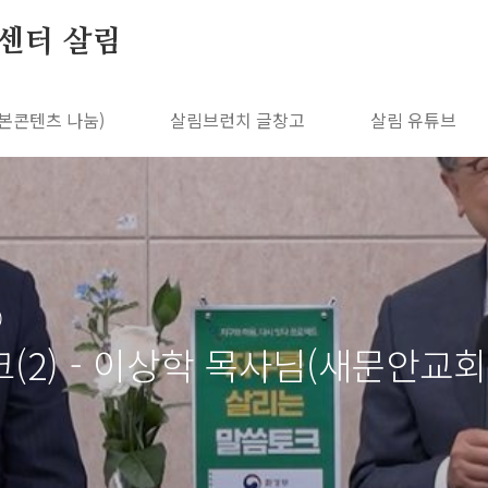
센터 살림
본콘텐츠 나눔)
살림브런치 글창고
살림 유튜브
)
2) - 이상학 목사님(새문안교회