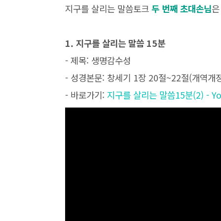
지구를 살리는 말씀토크
두 번째 초대손님
1. 지구를 살리는 말씀 15분
- 제목: 생명감수성
- 성경본문: 창세기 1장 20절~22절(개역개정
- 바로가기:
지구를 살리는 말씀15분(2) -