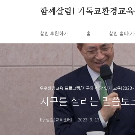
본문 바로가기
함께살림! 기독교환경교육
살림 후원하기
홈
살림 홈피(기
우수환경교육 프로그램/지구와 신앙 잇기 교육(2023~
지구를 살리는 말씀토크(
by 살림(교육센터)
2023. 9. 13.