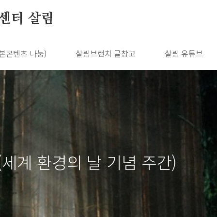
센터 살림
본콘텐츠 나눔)
살림브런치 글창고
살림 유튜브
(세계 환경의 날 기념 주간)