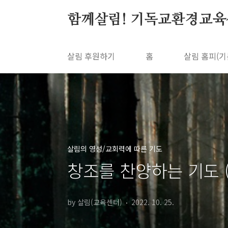
본문 바로가기
함께살림! 기독교환경교육
살림 후원하기
홈
살림 홈피(기
살림의 영성/교회력에 따른 기도
창조를 찬양하는 기도 
by 살림(교육센터)
2022. 10. 25.