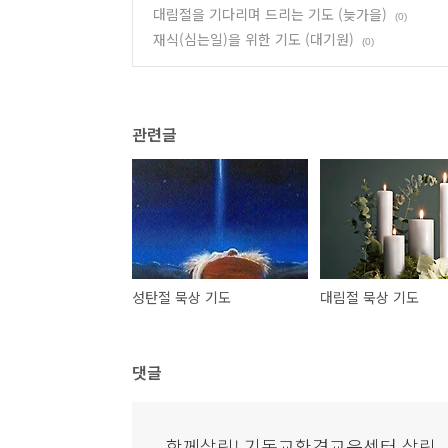
대림절을 기다리며 드리는 기도 (늦가을)
(0)
재식(심는일)을 위한 기도 (대기원)
(0)
관련글
성탄절 묵상 기도
대림절 묵상 기도
댓글
함께살림! 기독교환경교육센터 살림