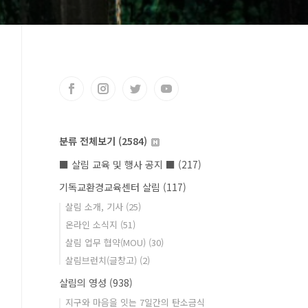
분류 전체보기
(2584)
■ 살림 교육 및 행사 공지 ■
(217)
기독교환경교육센터 살림
(117)
살림 소개, 기사
(25)
온라인 소식지
(51)
살림 업무 협약(MOU)
(30)
살림브런치(글창고)
(2)
살림의 영성
(938)
지구와 마음을 잇는 7일간의 탄소금식