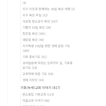
(4)
지구 이웃과 함께하는 40일 묵상 여행
(3)
지구 묵상 주일
(32)
사순절 탄소금식 묵상
(167)
기쁨의 50일 묵상
(26)
창조절 묵상
(291)
대림절 묵상
(40)
지구복원 10년을 향한 생태 살림 기도
(205)
기후 중보기도
(51)
성서말씀에 따르는 십자가의 길, 기후중
보기도
(18)
교회력에 따른 기도
(58)
생태 리트릿
(34)
기후(녹색)교회 이야기
(417)
탄소중립 기후교회
(119)
마을교회 이야기
(66)