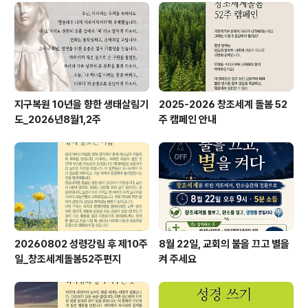
지구복원 10년을 향한 생태살림기
2025-2026 창조세계 돌봄 52
도_2026년8월1,2주
주 캠페인 안내
20260802 성령강림 후 제10주
8월 22일, 교회의 불을 끄고 별을
일_창조세계돌봄52주편지
켜 주세요