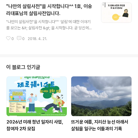
"나만의 살림사전"을 시작합니다^^ 1호, 이숭
리대표님의 살림사전입니다.
글 내용
"나만의 살림사전"을 시작합니다^^ '살림'에 대한 이야기
를 모으는 &lt; 살림사전 &gt; 을 시작합니다. 곧 당신에게
도~^^ Q. 당신에게 '살림'이란? Q. 살림 생활을 위해 꼭 지
0
0
2018. 4. 21.
키려고 하는 원칙이 있다면? Q. 추천 살림 아이템! Q. 살림
기도문 네 가지 질문과 함께 살림씨앗 분들의 이야기를 모
읍..
이 블로그 인기글
2026년 미래 청년 일자리 사업,
뜨거운 여름, 지리산 능선 아래서
참여자 2차 모집
살림을 일구는 이들과의 기록