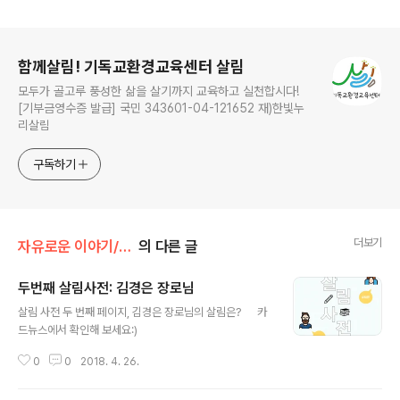
로그 정보
함께살림! 기독교환경교육센터 살림
모두가 골고루 풍성한 삶을 살기까지 교육하고 실천합시다!
[기부금영수증 발급] 국민 343601-04-121652 재)한빛누
리살림
구독하기
더보기
자유로운 이야기/나만의 '살림'사전
의 다른 글
두번째 살림사전: 김경은 장로님
글 내용
살림 사전 두 번째 페이지, 김경은 장로님의 살림은? 카
드뉴스에서 확인해 보세요:)
0
0
2018. 4. 26.