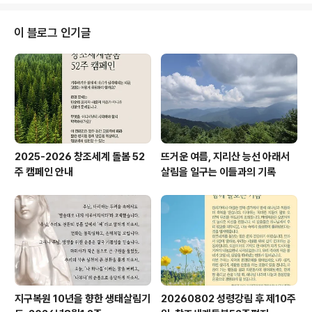
의 경우 2021년‘인천광역시 해양쓰레기 저감 종합계획(2
021-2025)을 수립했고, 2022년 해양환경과를 신설했
이 블로그 인기글
습니다. 해양쓰레기 문제를 비롯해 해양환경을 보호 및 개
선하기 위한 인천시의 대응은 긍정적으로 평가받아야 합니
다. 그러나 실제 현장에서 쓰레기 수거활동을 하는 시민들
은 정책의 실효성을 체감하기 어려운 상황입니다. 행정기
관의 수거쳬계 미흡으로, 시민들이 어렵게 수거한 ..
2025-2026 창조세계 돌봄 52
뜨거운 여름, 지리산 능선 아래서
주 캠페인 안내
살림을 일구는 이들과의 기록
지구복원 10년을 향한 생태살림기
20260802 성령강림 후 제10주