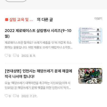
더보기
■ 살림 교육 및 행사 공지 ■
의 다른 글
2022 제로웨이스트 살림행사 시리즈(9~10
월)
글 내용
제로웨이스트란 뭘까요? 쓰레기 배출을 ‘0’에 가깝게 최소
화하는 운동입니다. 어떤 제품도 쓰레기 매립지나 소각장,
바다에 버려지지 않을 수 있게 하려면 어떻게 해야 할까요?
0
0
2022. 8. 9.
다음과 같이 기독교환경교육센터_살림이 서울시와 함께
진행하는 에 참여함으로, 나와 내 자손, 모두가 다 잘 살 수
있게 되기를 기도합니다. 1. 제로웨이스트 걷기&줍기 챌린
[연대성명] 인천시는 해양쓰레기 문제 해결에
지(물품 및 활동비 지원) - “제로웨이스트, 걷고 줍고 기도
하라” https://eco-christ.tistory.com/1227 [제로웨
적극 나서야 합니다!
글 내용
이스트 걷기&줍기 챌린지] 참여자를 모집합니다. #기독교
오늘 ‘해양쓰레기 대책마련을 촉구하는 시민모임(이하 시
환경교육센터_살림 #제로웨이스트 #제로웨이스트걷기&
민모임)’은 해양쓰레기 문제 해결을 위한 인천시의 적극적
줍기 #서울시 “제로웨이스트, 걷고 줍고 기도하라” 기독교
인 역할과 정책마련을 요구하는 기자회견을 진행했습니다!
환경교육센터 살림에서 서울시와 함께하는 ‘제로웨이스트
0
0
2022. 7. 27.
해양쓰레기 문제의 심각성은 오랫동안 국내외적으로 대두
로 그리는 e..
되어 왔습니다. 우리나라도 정부·국회·시민 등 각 주체별로
해양쓰레기 문제 해결을 위해 노력하고 있습니다. 인천시