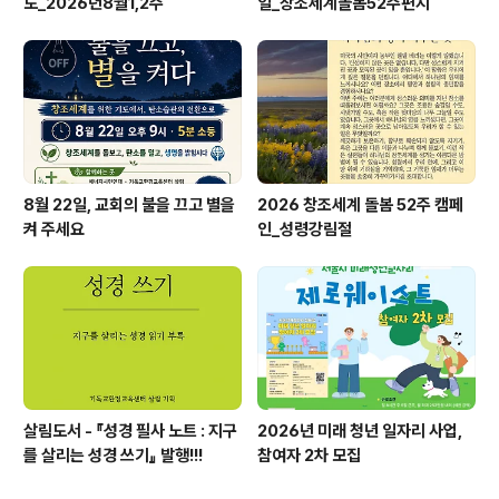
도_2026년8월1,2주
일_창조세계돌봄52주편지
8월 22일, 교회의 불을 끄고 별을
2026 창조세계 돌봄 52주 캠페
켜 주세요
인_성령강림절
살림도서 - 『성경 필사 노트 : 지구
2026년 미래 청년 일자리 사업,
를 살리는 성경 쓰기』 발행!!!
참여자 2차 모집