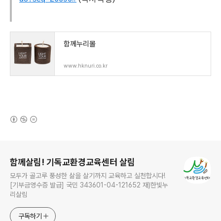
함께누리몰
www.hknuri.co.kr
(새창열림)
로그 정보
함께살림! 기독교환경교육센터 살림
모두가 골고루 풍성한 삶을 살기까지 교육하고 실천합시다!
[기부금영수증 발급] 국민 343601-04-121652 재)한빛누
리살림
구독하기