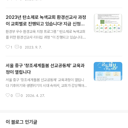
미정 - 강사 : 박성용 비폭력평화물결 대표, 유미호 살림 센
m/1512 서클로 앉아서 차례대로 대화! 2. 카드 앞면..
터장 외 - 신청 및 문의 : https://forms.gle/bk1vm3qr
Nh3T3qk86 (이메일 : ecochrist@hanmail.net) “전
2023년 탄소제로 녹색교회 환경선교사 과정
반부 교육워크숍은 기독교신앙의 관점에서 지속가능발전
목표를 살펴본 The Sustainability Book 등에 기초하여
이 교회별로 진행되고 있습니다! 지금 신청하
글 내용
"우리의 신앙과 삶을 살핀 후 교육하고 실천할 거리를 만들
시면~
환경부 우수 환경교육 지정 프로그램 " 탄소제로 녹색교회
어 나눕니다.“
를 위한 환경선교사 리더십 과정 "이 진행되고 있습니다.
교회와 지역의 환경문제를 들여다보고 해결해 나가고자 하
1
0
2023. 9. 7.
는 공동체는 신청을! 자세한 안내 보기 : https://eco-chri
st.tistory.com/1521 * 2023년 진행되고 있는 교회들
* 대광교회 청소년부, 환경선교사 과정 : https://eco-ch
서울 중구 ‘창조세계돌봄 선교공동체’ 교육과
rist.tistory.com/search/%EB%8C%80%EA%B4%
91 정릉교회 청소년1부, 탄소제로 그린스쿨 : https://eco
정이 열립니다
글 내용
-christ.tistory.com/1621 부모와 함께하는 온라인 그
서울 중구 ‘창조세계돌봄 선교공동체’ 교육과정이 열립니
린스쿨 : https://eco-christ.tistory.com/1590 몽골
다 기후위기와 생명위기의 시대 속에서, 교회가 감당해야
한인학교 1학기 수업 : https://eco..
할 사명을 다시 묻게 됩니다. 폭염과 집중호우, 생태계의 붕
0
0
2026. 4. 27.
괴는 이미 우리의 일상이 되었으며, 이는 창조세계를 돌보
라는 하나님의 부르심이자 이웃 사랑의 문제이기도 합니
다. 이에 중구 지역 교회들이 함께 모여 “창조세계돌봄 선
교공동체”를 세워가고자 합니다. 한 교회가 감당하기에는
벅찬 일이지만, 함께라면 길을 만들 수 있다고 믿기 때문입
이 블로그 인기글
니다. 이를 위해 교회와 마을 안에 창조세계 돌봄의 신앙과