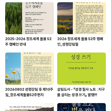
실천을 세워가는 5주 교육과정을 다음과 같이 준비하였습
니다. 이 과정은 강의에 머무르지 않고, 각 교회가 자신의
자리에서 시작할 수 있는 실천을 고민하고 실행계획까지
세우는 여정입니다.◾교육과정명 : 창조..
2025-2026 창조세계 돌봄 52
2026 창조세계 돌봄 52주 캠페
주 캠페인 안내
인_성령강림절
20260802 성령강림 후 제10주
살림도서 - 『성경 필사 노트 : 지구
일_창조세계돌봄52주편지
를 살리는 성경 쓰기』 발행!!!