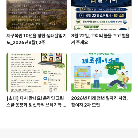
지구복원 10년을 향한 생태살림기
8월 22일, 교회의 불을 끄고 별을
도_2026년8월1,2주
켜 주세요
[초대] 다시 만나요! 온라인 그린
2026년 미래 청년 일자리 사업,
스쿨 동창회 & 신학적 쓰레기학 이
참여자 2차 모집
야기
의안내