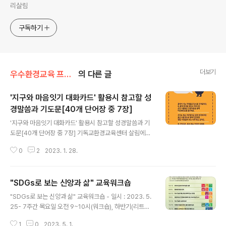
리살림
구독하기
더보기
우수환경교육 프로그램
의 다른 글
'지구와 마음잇기 대화카드' 활용시 참고할 성
경말씀과 기도문[40개 단어장 중 7장]
글 내용
'지구와 마음잇기 대화카드' 활용시 참고할 성경말씀과 기
도문[40개 단어장 중 7장] 기독교환경교육센터 살림에서
는, 2023년 한국교회가 "지구와 마음을 잇는" 말씀과 교
0
2
2023. 1. 28.
육, 그리고 실천행동을 이어갈 수 있도록 '지구와 마음잇기
대화카드'를 제작해 보급합니다. 아직 인쇄가 완료되지 않
은 상태여서, 시제품으로 만들 것을 보급하고 있는데, 먼저
"SDGs로 보는 신앙과 삶" 교육워크숍
는 올해 진행하는 "지구와 마음을 잇는 40일 탄소금식" 캠
글 내용
페인 때에, 매주 살펴야 할 우리의 마음 단어로 하나씩 하여
"SDGs로 보는 신앙과 삶" 교육워크숍 - 일시 : 2023. 5.
총 7장의 카드를 온라인 상으로 전달하여, 활용하시도록
25- 7주간 목요일 오전 9~10시(워크숍), 하반기(리트릿)
하고 있습니다. * 지구와 마음을 잇는 40일 탄소금식 안내
- 장소 : [온오프] Zoom & 살림 모임방, [오프라인, 8월]
및 연결된 마음카드 보기 https://eco-christ.tistory.co
1
0
2023. 5. 1.