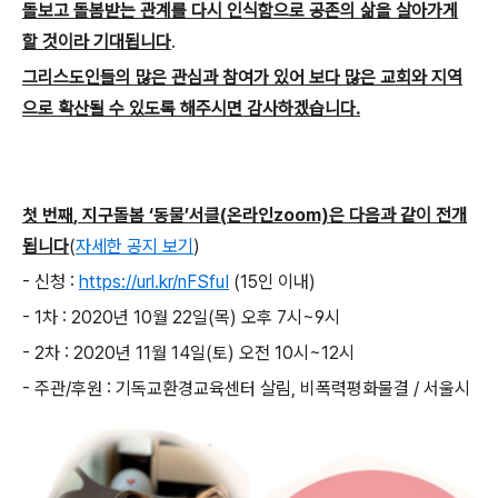
돌보고 돌봄받는 관계를 다시 인식함으로 공존의 삶을 살아가게
할 것이라 기대됩니다
.
그리스도인들의 많은 관심과 참여가 있어 보다 많은 교회와 지역
으로 확산될 수 있도록 해주시면 감사하겠습니다.
첫 번째
,
지구돌봄
‘
동물
’
서클
(
온라인
zoom)
은 다음과 같이 전개
됩니다
(
자세한 공지 보기
)
-
신청
:
https://url.kr/nFSfuI
(15
인 이내
)
- 1
차
: 2020
년
10
월
22
일
(
목
)
오후
7
시
~9
시
- 2
차
: 2020
년
11
월
14
일
(
토
)
오전
10
시
~12
시
- 주관
/
후원
:
기독교환경교육센터 살림
,
비폭력평화물결
/
서울시