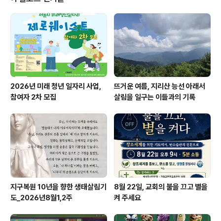
지요?
2026년 미래 청년 일자리 사업,
뜨거운 여름, 지리산 능선 아래서
참여자 2차 모집
살림을 일구는 이들과의 기록
지구복원 10년을 향한 생태살림기
8월 22일, 교회의 불을 끄고 별을
도_2026년8월1,2주
켜 주세요