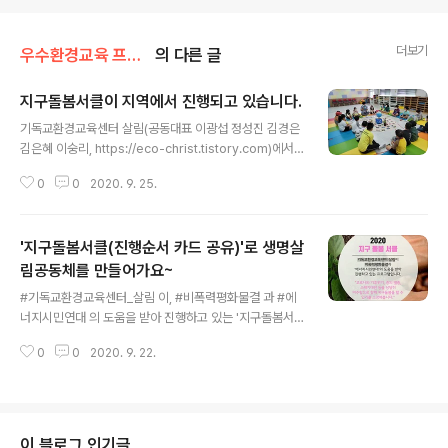
더보기
우수환경교육 프로그램/지구돌봄서클
의 다른 글
지구돌봄서클이 지역에서 진행되고 있습니다.
글 내용
기독교환경교육센터 살림(공동대표 이광섭 정성진 김경은
김은혜 이숭리, https://eco-christ.tistory.com)에서
는 올해 코로나19와 기후위기 속에서 창조세계를 보전하
0
0
2020. 9. 25.
고 기후와 미래를 지키기 위하여 비폭력평화물결(대표 박
성용)과 더불어 ‘지구돌봄서클’ 프로그램을 개발하여 진행
하고 있습니다. 기후에너지의 위기가 초래한 재앙으로 분
'지구돌봄서클(진행순서 카드 공유)'로 생명살
노하고 비난하며, 두려움과 방관(혹은 적당히 거리두기),
회피(혹은 부인하기)하는 우리의 모습을 직접 마주하면서
림공동체를 만들어가요~
글 내용
함께 성장하고 치유되는 생명살림의 공동체가 되어가기 위
#기독교환경교육센터_살림 이, #비폭력평화물결 과 #에
함입니다. 지난 6월 5일 세계 환경의날에 '지구돌봄서클
너지시민연대 의 도움을 받아 진행하고 있는 '지구돌봄서
교안 발표회'와 '지구돌봄서클 진행자워크숍'를 개최한 이
클'의 진행순서입니다. 온오프라인으로 모여, 코로나와 기
후로, 서울 경기 대전 전남 등 8곳 지역에서 온오프라인 방
0
0
2020. 9. 22.
후 위기는 물론, 에너지와 먹을거리, 쓰레기대란 등 크고작
식으로 진행된 순회 지구돌봄서..
은 환경문제에 대한 생각과 감정을 서로 신뢰하고 지지하
는 가운데 나눔으로 함께 행동할 수 있게 되기를 소망합니
다. #살림 사무실에 #지구돌봄서클 진행을 돕는 센터피스
용 사진세트가 몇개 남아 있네요. 혹 필요하신 분이 계실런
이 블로그 인기글