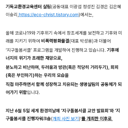
기독교환경교육센터 살림
(
공동대표 이광섭 정성진 김경은 김은혜
이숭리
,
https://eco-christ.tistory.com
)
에서는,
올해 코로나
19
와 기후위기 속에서 창조세계를 보전하고 기후와 미
래를 지키기 위하여
비폭력평화물결
(
대표 박성용
)
과 더불어
‘
지구돌봄서클
’
프로그램을 개발하여 진행하고 있습니다
.
기후에
너지의 위기가 초래한 재앙으로,
분노하고 비난하며
,
두려움과 방관
(
혹은 적당히 거리두기
),
회피
(
혹은 부인하기
)
하는 우리의 모습을
직접 마주하면서 함께 성장하고 치유되는 생명살림의 공동체가 되
어가기 위함
입니다
.
지난
6
월
5
일 세계 환경의날에
'
지구돌봄서클 교안 발표회
'
와
'
지
구돌봄서클 진행자워크숍
(
개최 사진 보기
)
'
를 개최한 이후로
,