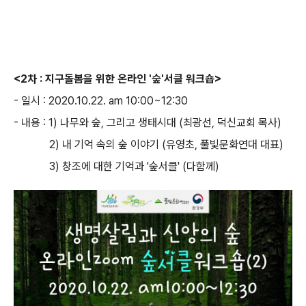
<2
차
:
지구돌봄을 위한 온라인
'
숲
'
서클 워크숍
>
-
일시
: 2020.10.22. am 10:00~12:30
-
내용
: 1)
나무와 숲
,
그리고 생태시대
(
최광선
,
덕신교회 목사
)
2)
내 기억 속의 숲 이야기
(
유영초
,
풀빛문화연대 대표
)
3)
창조에 대한 기억과
'
숲서클
' (
다함께
)