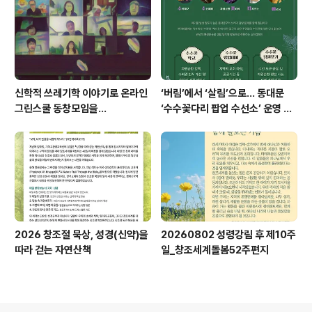
신학적 쓰레기학 이야기로 온라인
‘버림’에서 ‘살림’으로… 동대문
그린스쿨 동창모임을...
‘수수꽃다리 팝업 수선소’ 운영 교
회/소모임 모집
2026 창조절 묵상, 성경(신약)을
20260802 성령강림 후 제10주
따라 걷는 자연산책
일_창조세계돌봄52주편지