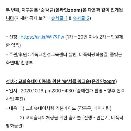
두 번째
,
지구돌봄
‘
숲
’
서클
(
온라인
zoom)
은 다음과 같이 전개됩
니다
(자세한 공지 보기 -
숲서클-1
&
숲서클-2
)
- 신청
:
https://url.kr/WI79Pw
(1
차
–
20
인 이내
/ 2
차
–
인원제
한 없음
)
- 주관
/
후원
:
기독교환경교육센터 살림
,
비폭력평화물결
,
풀빛문
화연대
/
환경부
<1
차
:
교회숲네이터링을 위한
'
숲
'
서클 워크숍
(
온라인
zoom)
-
일시
: 2020.10.19. pm2:00~4:30 (
숲해설가 환영
–
향후 협력
사업 추진
)
- 내용 : 1) 교회숲네이처링 기본가이드 (강홍구, 네이처링)
2) 교회숲네이처링을 위한 숲서클 (진행 - 반은기, 비폭력
평화물결)