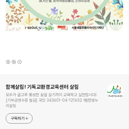
(새창열림)
로그 정보
함께살림! 기독교환경교육센터 살림
모두가 골고루 풍성한 삶을 살기까지 교육하고 실천합시다!
[기부금영수증 발급] 국민 343601-04-121652 재)한빛누
리살림
구독하기