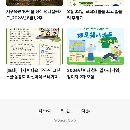
지구복원 10년을 향한 생태살림기
8월 22일, 교회의 불을 끄고 별을
도_2026년8월1,2주
켜 주세요
[초대] 다시 만나요! 온라인 그린
2026년 미래 청년 일자리 사업,
스쿨 동창회 & 신학적 쓰레기학 이
참여자 2차 모집
야기
의안내
티스토리
로그인
고객센터
© Daum Corp.