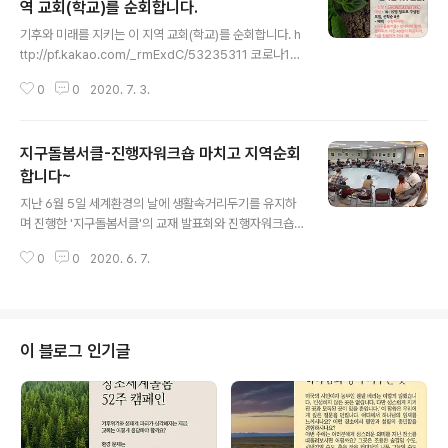
역 교회(학교)를 순회합니다.
글 내용
기후와 미래를 지키는 이 지역 교회(학교)를 순회합니다. h
ttp://pf.kakao.com/_rmExdC/53235311 코로나19
의 끝이 보이지 않는 가운데 기후 위기로 마음이 더 무거워
0
0
2020. 7. 3.
지는 날들을 보내고 있습니다. 기후위기는 그 자체로도 심
각하지만 인류의 도덕적 위기이기도 합니다. 기후에너지의
위기가 초래한 재앙이 현재 분노와 비난, 두려움이나 방관
지구돌봄서클-진행자워크숍 마치고 지역순회
(혹은 적당히 거리두기), 회피(혹은 부인하기) 등으로 나타
나고 있기 때문입니다. 은 그런 감정을 돌보며 기후위기를
합니다~
글 내용
마주하게 하여 성장하고 치유하는 생명살림의 공동체를 세
​지난 6월 5일 세계환경의 날에 생활속거리두기를 유지하
울 수 있게 돕습니다. 개최를 희망하는 교회(학교나 마을)
며 진행한 '지구돌봄서클'의 교재 발표회와 진행자워크숍!!!
의 소모임이 있으실까요? 선착순으로 8곳 신청 받습니다.
마음 속으로 수십번을 열었다 닫았다 하다가 열었는데, 참
- 신청 : https://url.kr/i7gCZN - 대상 : 10~1..
0
0
2020. 6. 7.
잘했지 싶습니다. 참여한 한 분 한 분이 지구와 서로를 향해
보내는 진심에 감사하고, 각자각자가 새로이 내딛어갈 지
구돌봄서클의 발걸음을 기대합니다. 오늘 교육받은 분들과
더불어 8곳(지역교회)을 돌며 '지구돌봄서클'을 운영할텐
데, 개최를 희망하는 곳이 있으실까요? .... ..... 지역순회 지
이 블로그 인기글
구돌봄서클 신청 (url.kr/x5gdj2) -> 20200901 이후
로는 신청 후 전화 연락을 주시면 감사하겠습니다(070-7
756-0226) 지역순회 '지구돌봄서클' 신청 참여한 적은
없으나 서클 경험이 있음 docs.google.com #..