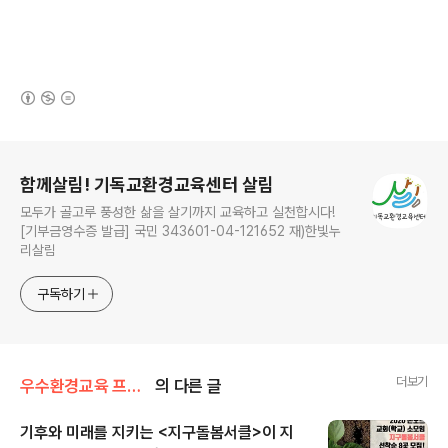
(새창열림)
로그 정보
함께살림! 기독교환경교육센터 살림
모두가 골고루 풍성한 삶을 살기까지 교육하고 실천합시다!
[기부금영수증 발급] 국민 343601-04-121652 재)한빛누
리살림
구독하기
더보기
우수환경교육 프로그램/지구돌봄서클
의 다른 글
기후와 미래를 지키는 <지구돌봄서클>이 지