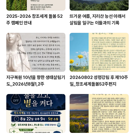
2025-2026 창조세계 돌봄 52
뜨거운 여름, 지리산 능선 아래서
주 캠페인 안내
살림을 일구는 이들과의 기록
지구복원 10년을 향한 생태살림기
20260802 성령강림 후 제10주
도_2026년8월1,2주
일_창조세계돌봄52주편지