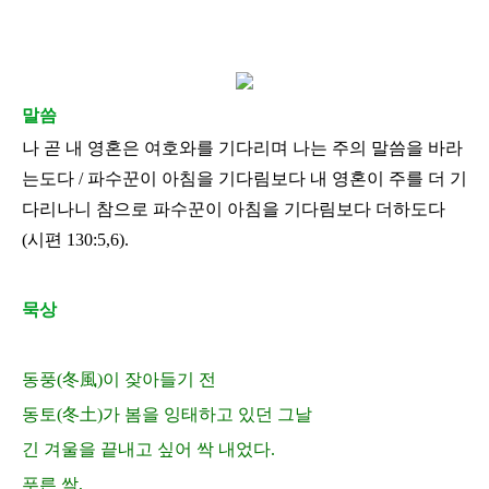
말씀
나 곧 내 영혼은 여호와를 기다리며 나는 주의 말씀을 바라
는도다
/
파수꾼이 아침을 기다림보다 내 영혼이 주를 더 기
다리나니 참으로 파수꾼이 아침을 기다림보다 더하도다
(
시편
130:5,6).
묵상
동풍
(
冬風
)
이 잦아들기 전
동토
(
冬土
)
가 봄을 잉태하고 있던 그날
긴 겨울을 끝내고 싶어 싹 내었다
.
푸른 싹
,