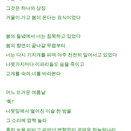
그것은 하나의 상징
겨울이 가고 봄이 온다는 표식이었다
봄의 들녘에서 너는 침묵하고 있었다
봄의 향연이 끝나갈 무렵부터
너는 다시 기지개를 피며 아주 천천히 일어서고 있었다
나뭇가지마다 이파리들도 숨을 죽이고
고개를 숙여 너를 바라본다
어느 뜨거운 여름날
'
툭
!'
나뭇잎에서 떨어진 이슬 한 방울
그 소리에 깜짝 놀라
졸린 눈을 비비고 피어난 변함없이 귀여운 하늘말나리