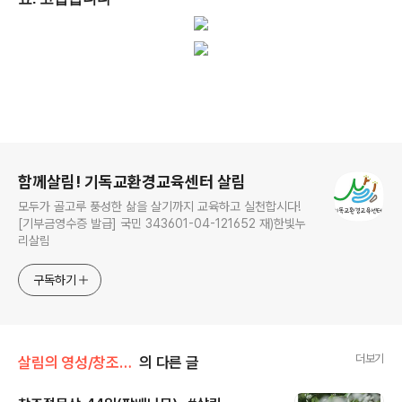
로그 정보
함께살림! 기독교환경교육센터 살림
모두가 골고루 풍성한 삶을 살기까지 교육하고 실천합시다!
[기부금영수증 발급] 국민 343601-04-121652 재)한빛누
리살림
구독하기
더보기
살림의 영성/창조절 묵상
의 다른 글