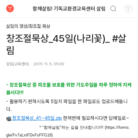
검색하기
함께살림! 기독교환경교육센터 살림
티스토리
살림의 영성/창조절 묵상
창조절묵상_45일(나리꽃)_ #살
림
살림(교육센터)
2019. 11. 5. 05:00
- 창조절묵상 중 피조물 보호를 위한 기도주일을 하루 정하여 지켜
봅시다!!!
- 활용하기 편하시도록 5일치 파일을 한 파일로도 업로드해둡니
다.
창조절묵상_41~45일.zip
한꺼번에 필요하시다면 답메일로~
* "함께살림"하는 길을 안내합니다!!! (https://forms.
gle/Fv7aLxtFDvFsFFG18)