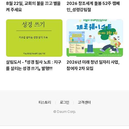
8월 22일, 교회의 불을 끄고 별을
2026 창조세계 돌봄 52주 캠페
켜 주세요
인_성령강림절
살림도서 - 『성경 필사 노트 : 지구
2026년 미래 청년 일자리 사업,
를 살리는 성경 쓰기』 발행!!!
참여자 2차 모집
의안내
티스토리
로그인
고객센터
© Daum Corp.