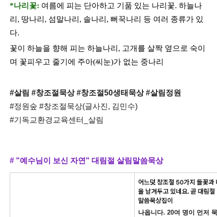
*나리꽃:
여름에 피는 단아하고 기품 있는 나리꽃
.
하늘나
리
,
땅나리
,
섬말나리
,
솔나리
,
뻐꾹나리 등 여러 종류가 있
다
.
꽃이 하늘을 향해 피는 하늘나리
,
고개를 살짝 옆으로 숙이
며 꽃피우고 줄기에 주아
(
씨눈
)
가 없는 중나리
#살림 #창조절묵상 #창조절50생태묵상 #살림정원
#정원숲 #창조절묵상(글사진, 김민수)
#기독교환경교육센터_살림
# "예수님이 보신 자연" 대림절 살림말씀묵상
어느덧 창조절 50가지 들꽃과
을 남겨두고 있네요.
곧 대림절 
말씀묵상집이
나옵니다.
20여 명이 먼저 