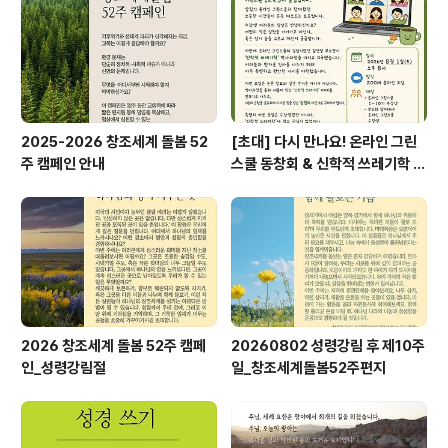
2025-2026 창조세계 돌봄 52
[초대] 다시 만나요! 온라인 그린
주 캠페인 안내
스쿨 동창회 & 신학적 쓰레기학 이
야기
2026 창조세계 돌봄 52주 캠페
20260802 성령강림 후 제10주
인_성령강림절
일_창조세계돌봄52주편지