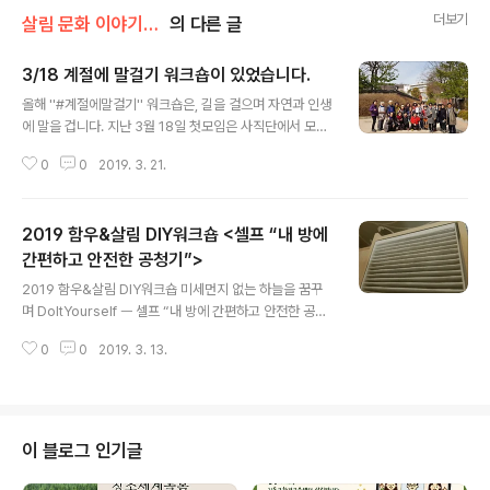
더보기
살림 문화 이야기/살림 문화 워크숍
의 다른 글
3/18 계절에 말걸기 워크숍이 있었습니다.
글 내용
올해 ''#계절에말걸기'' 워크숍은, 길을 걸으며 자연과 인생
에 말을 겁니다. 지난 3월 18일 첫모임은 사직단에서 모여
서촌길과 수송동계곡, 인왕산자락을 함께 걸었습니다. 인
0
0
2019. 3. 21.
생에 말을 걸게 한 안내자는 이숭리 대표님이셨습니다. 걷
는 동안 우리에게 말을 걸어온 봄생명들과 우리의 모..
2019 함우&살림 DIY워크숍 <셀프 “내 방에
간편하고 안전한 공청기”>
글 내용
2019 함우&살림 DIY워크숍 미세먼지 없는 하늘을 꿈꾸
며 DoItYourself ㅡ 셀프 “내 방에 간편하고 안전한 공청
기” 계속되는 미세먼지로 숨조차 빼앗긴 일상을 살고 있습
0
0
2019. 3. 13.
니다. 연일 숨 죽이고 있는 아이들을 보면 저절로 눈물이 흐
릅니다. 무언가 해보려하지만, 살길이 잘 보이지 않습니다.
급..
이 블로그 인기글