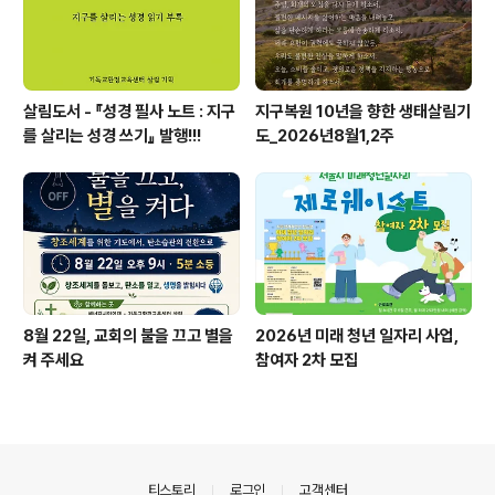
살림도서 - 『성경 필사 노트 : 지구
지구복원 10년을 향한 생태살림기
를 살리는 성경 쓰기』 발행!!!
도_2026년8월1,2주
8월 22일, 교회의 불을 끄고 별을
2026년 미래 청년 일자리 사업,
켜 주세요
참여자 2차 모집
의안내
티스토리
로그인
고객센터