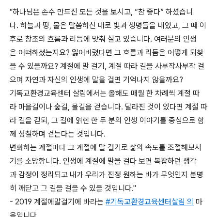
"하나님은 손수 만드신 모든 것을 보시고, “참 좋다” 하셨습니
다. 하늘과 땅, 물은 말씀하신 대로 빛과 생명들을 내었고, 그 때 이
후로 창조의 흐름과 리듬에 맞춰 살고 있습니다. 여러분의 인생
은 어떠하셨는지요? 잃어버렸다면 그 흐름과 리듬은 어떻게 되찾
을 수 있을까요? 계절에 말 걸기, 계절 따라 길을 사부작사부작 걸
으며 자연과 자신의 인생에 말을 걸면 기억나지 않을까요?
기독교환경교육센터 살림에서는 올해도 매월 한 차례씩 계절 따
라 마을길이나 숲길, 물길을 걷습니다. 달라진 것이 있다면 계절 따
라 길을 걷되, 그 길에 얽힌 한 두 분의 인생 이야기를 중심으로 함
께 성찰하며 걷는다는 것입니다.
변화하는 계절마다 그 계절에 말 걸기로 삶의 속도를 조절해보시
기를 소망합니다. 인생에 계절에 말을 걸다 보면 복잡하던 생각
과 감정이 정리되고 내가 우리가 진정 원하는 바가 무엇인지 분명
히 깨닫고 그 길을 걸을 수 있을 것입니다."
- 2019 계절에말걸기에 바라는
#기독교환경교육센터살림 의
마
음입니다.