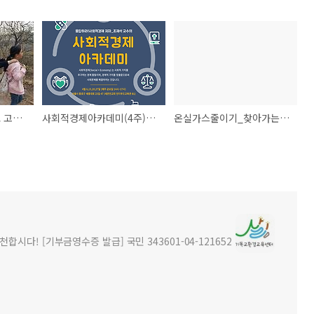
협력수업> 이야기학교 고학년 숲수업(와룡공원에서)
사회적경제아카데미(4주)가 온생명생협이 주최하고, 살림과 세움 등이 함께합니다.
온실가스줄이기_찾아가는교회세미나
시다! [기부금영수증 발급] 국민 343601-04-121652