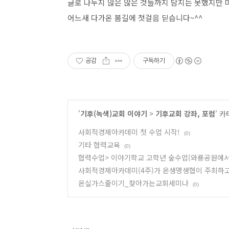
글로 나누지 않은 않은 것들까지 담지는 못했지만 
어느새 다가온 봄길에 첫걸음 딛습니다~^^
공감
구독하기
'
기후(녹색)교회 이야기
>
기후교회 강좌, 포럼
' 
사회적경제아카데미 첫 수업 시작!
(0)
기타 협력교육
(0)
협력수업> 이야기학교 고학년 숲수업(와룡공원에서
사회적경제아카데미(4주)가 온생명생협이 주최하고,
온실가스줄이기_찾아가는교회세미나
(0)