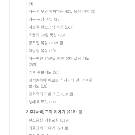
(4)
지구 이웃과 함께하는 40일 묵상 여행
(3)
지구 묵상 주일
(32)
사순절 탄소금식 묵상
(167)
기쁨의 50일 묵상
(26)
창조절 묵상
(292)
대림절 묵상
(40)
지구복원 10년을 향한 생태 살림 기도
(205)
기후 중보기도
(51)
성서말씀에 따르는 십자가의 길, 기후중
보기도
(18)
교회력에 따른 기도
(59)
생태 리트릿
(34)
기후(녹색)교회 이야기
(418)
탄소중립 기후교회
(119)
마을교회 이야기
(67)