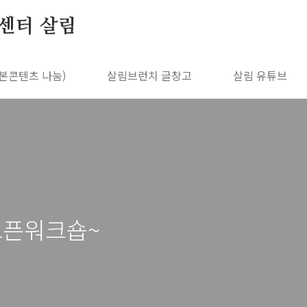
센터 살림
본콘텐츠 나눔)
살림브런치 글창고
살림 유튜브
오픈워크숍~