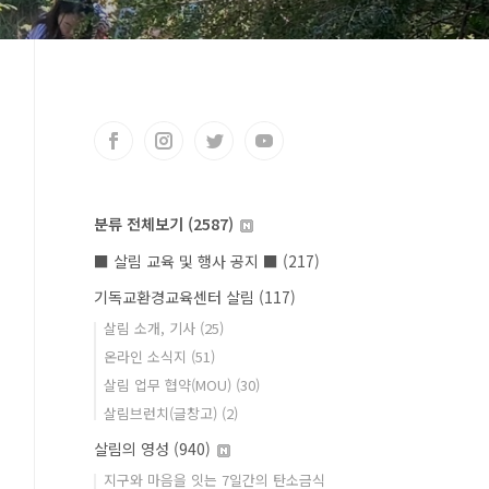
분류 전체보기
(2587)
■ 살림 교육 및 행사 공지 ■
(217)
기독교환경교육센터 살림
(117)
살림 소개, 기사
(25)
온라인 소식지
(51)
살림 업무 협약(MOU)
(30)
살림브런치(글창고)
(2)
살림의 영성
(940)
지구와 마음을 잇는 7일간의 탄소금식