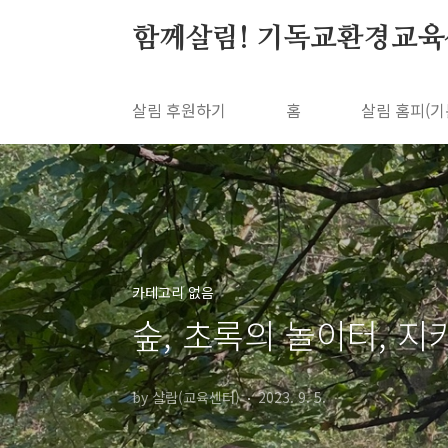
본문 바로가기
함께살림! 기독교환경교육
살림 후원하기
홈
살림 홈피(기
카테고리 없음
숲, 초록의 놀이터, 지
by 살림(교육센터)
2023. 9. 5.