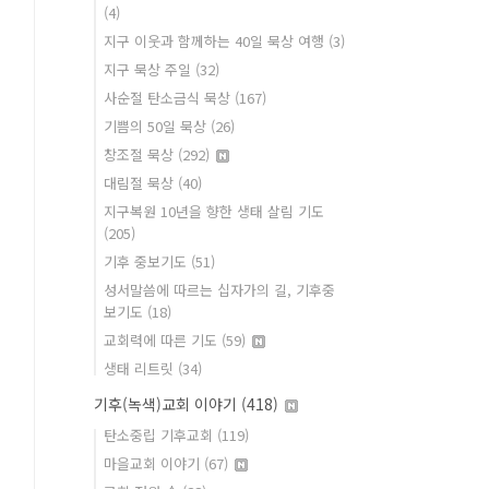
(4)
지구 이웃과 함께하는 40일 묵상 여행
(3)
지구 묵상 주일
(32)
사순절 탄소금식 묵상
(167)
기쁨의 50일 묵상
(26)
창조절 묵상
(292)
대림절 묵상
(40)
지구복원 10년을 향한 생태 살림 기도
(205)
기후 중보기도
(51)
성서말씀에 따르는 십자가의 길, 기후중
보기도
(18)
교회력에 따른 기도
(59)
생태 리트릿
(34)
기후(녹색)교회 이야기
(418)
탄소중립 기후교회
(119)
마을교회 이야기
(67)