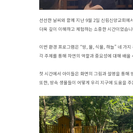
선선한 날씨와 함께 지난
9
월
2
일 신림신양교회에서
더욱 깊이 이해하고 체험하는 소중한 시간이었습니
이번 환경 프로그램은
“
땅
,
물
,
식물
,
하늘
”
네 가지
각 주제를 통해 자연의 역할과 중요성에 대해 배울
첫 시간에서 아이들은 화면의 그림과 설명을 통해 
또한
,
땅속 생물들이 어떻게 우리 지구에 도움을 