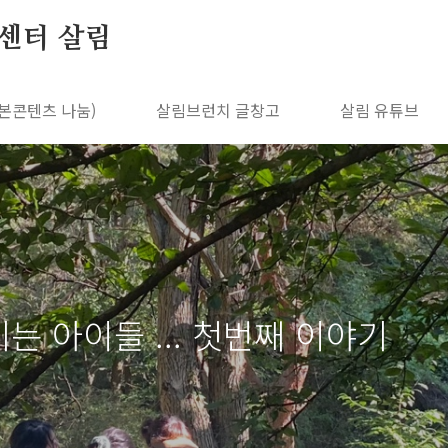
센터 살림
본콘텐츠 나눔)
살림브런치 글창고
살림 유튜브
키는 아이들 ... 첫번째 이야기