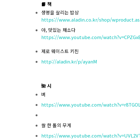
📙 책
생명을 살리는 밥상
https://www.aladin.co.kr/shop/wproduct.a
야, 맛있는 채소다
https://www.youtube.com/watch?v=CPZGx
제로 웨이스트 키친
http://aladin.kr/p/ayanM
🌺 시
벼
https://www.youtube.com/watch?v=r8TGOL
쌀 한 톨의 무게
https://www.youtube.com/watch?v=UVL2