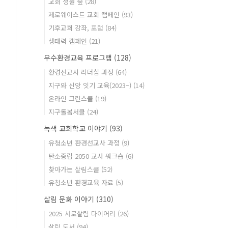
교회 정원 숲
(28)
제로웨이스트 교회 캠페인
(93)
기후교회 강좌, 포럼
(84)
생태력 캠페인
(21)
우수환경교육 프로그램
(128)
환경선교사 리더십 과정
(64)
지구와 신앙 잇기 교육(2023~)
(14)
온라인 그린스쿨
(19)
지구돌봄서클
(24)
녹색 교회학교 이야기
(93)
유청소년 환경선교사 과정
(9)
탄소중립 2050 교사 워크숍
(6)
찾아가는 살림스쿨
(52)
유청소년 환경교육 자료
(5)
살림 문화 이야기
(310)
2025 서로살림 다이어리
(26)
살림 도서
(94)