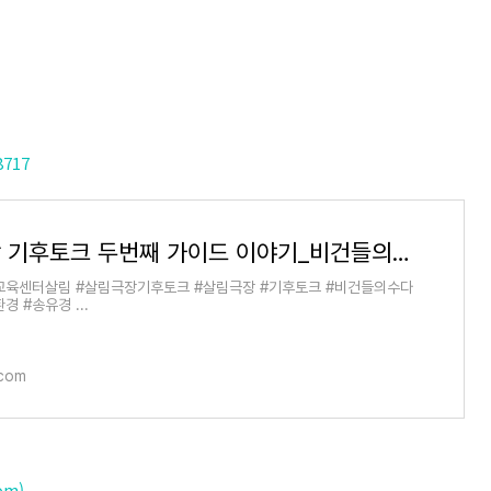
8717
살림극장 기후토크 두번째 가이드 이야기_비건들의 수다
교육센터살림 #살림극장기후토크 #살림극장 #기후토크 #비건들의수다
경 #송유경 ...
.com
om)