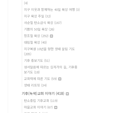
(4)
지구 이웃과 함께하는 40일 묵상 여행
(3)
지구 묵상 주일
(32)
사순절 탄소금식 묵상
(167)
기쁨의 50일 묵상
(26)
창조절 묵상
(292)
대림절 묵상
(40)
지구복원 10년을 향한 생태 살림 기도
(205)
기후 중보기도
(51)
성서말씀에 따르는 십자가의 길, 기후중
보기도
(18)
교회력에 따른 기도
(59)
생태 리트릿
(34)
기후(녹색)교회 이야기
(418)
탄소중립 기후교회
(119)
마을교회 이야기
(67)