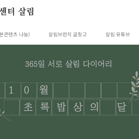
센터 살림
본콘텐츠 나눔)
살림브런치 글창고
살림 유튜브