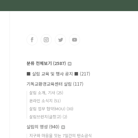
분류 전체보기
(2587)
■ 살림 교육 및 행사 공지 ■
(217)
기독교환경교육센터 살림
(117)
살림 소개, 기사
(25)
온라인 소식지
(51)
살림 업무 협약(MOU)
(30)
살림브런치(글창고)
(2)
살림의 영성
(940)
지구와 마음을 잇는 7일간의 탄소금식