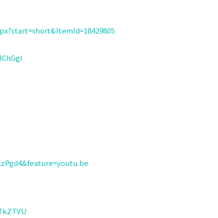
spx?start=short&ItemId=18429805
BChGgI
zPgd4&feature=youtu.be
VTkZTVU