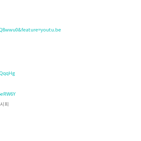
Q8wwu0&feature=youtu.be
6QqqHg
6eRW6Y
레시피