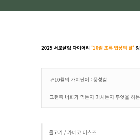
2025 서로살림
다이어리
'10월 초록 밥상의 달'
링
🌱10월의 가치단어 : 풍성함
그런즉 너희가 먹든지 마시든지 무엇을 하든지
물고기 / 가네코 미스즈