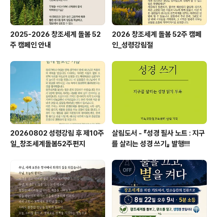
2025-2026 창조세계 돌봄 52
2026 창조세계 돌봄 52주 캠페
주 캠페인 안내
인_성령강림절
20260802 성령강림 후 제10주
살림도서 - 『성경 필사 노트 : 지구
일_창조세계돌봄52주편지
를 살리는 성경 쓰기』 발행!!!