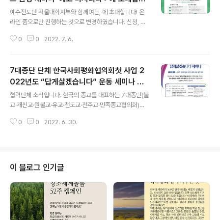
글 내용
다!
예수전도단 서울대학지부와 함께여는, 에 초대합니다! 온
라인 줌으로만 진행하는 것으로 변경하였습니다. 신청, 구
글설문 https://forms.gle/ED6Wq7QttnqFg1BQ8
0
0
2022. 7. 6.
(선착순 10명에게는 '환경 살림 80가지' 책을 선물합니다)
일시 : 2022년 7월 15일 - 8월 5일 (매주 금 4회) 저녁 7
시 회비 : 5만원 (국민은행 739502-00-062829 김혜
7대종단 단체 한국사회평화협의회첫 사업 2
민) 내용, 1. 기후위기 시대, 교회의 생태적 전환 : 장윤재(이
화여대 교수) 2. 기후위기, 급진적 전환이 필요하다 (조천
022년도 “답게살겠습니다” 운동 세미나 개
글 내용
호 _ 전 국립기상과학원장) 3. 소비의 회복과 제로웨이스트
최 -사회적 경제와 탄소중립 바로 실천 방향
협력단체 소식입니다. 한국의 종교를 대표하는 7대종단(불
삶 (송경호 _ 더 피커 대표) 4. 탄소중립 기후교회와 모두를
(7.2 토14:00~16:30)
교·개신교·원불교·유교·천도교·천주교·민족종교협의회)의
위한 삶 워크숍 (유미호 _ 기독교환경교육센터 살림 센터
평신도 단체인 '한국사회평화협의회'가 “답게살겠습니다”
장) * ‘에코 미셔너리’ ..
0
0
2022. 6. 30.
운동을 추진하면서, 첫 사업으로 7월 2일 ‘사회적 경제와
일상 속 탄소 중립 바로 실천 방향'이라는 주제로, 원불교
소태산 기념관에서 ‘2022년 답게살겠습니다 세미나’를 개
최한다고 합니다. 이번 세미나는 운동의 공식적인 첫 활동
으로 2022년 연간 사업을 소개하고, 7대 종단 평신도 대
이 블로그 인기글
표회장들이 '탄소 중립의 사회적 가치 실현'운동을 선포하
고 진정한 의미의 탄소중립과, 생명존중, 사회적 가치 실현
을 다짐하는 행사를 합니다. 사회적경제연대회의 상임대표
을 역임한 인하대학교 의과대학 임종한 학장과 녹색전환연
구소(전 대통령 소속 탄소중립위원회 ..