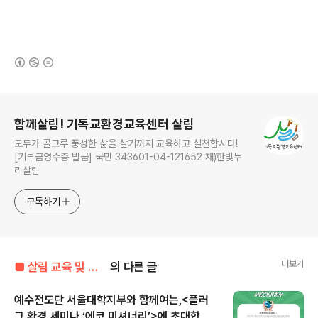
(새창열림)
로그 정보
함께살림! 기독교환경교육센터 살림
모두가 골고루 풍성한 삶을 살기까지 교육하고 실천합시다!
[기부금영수증 발급] 국민 343601-04-121652 재)한빛누
리살림
구독하기
더보기
■ 살림 교육 및 행사 공지 ■
의 다른 글
예수전도단 서울대학지부와 함께여는,<플러
그 환경 세미나 ‘에코 미셔너리’>에 초대합니