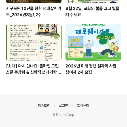
지구복원 10년을 향한 생태살림기
8월 22일, 교회의 불을 끄고 별을
도_2026년8월1,2주
켜 주세요
[초대] 다시 만나요! 온라인 그린
2026년 미래 청년 일자리 사업,
스쿨 동창회 & 신학적 쓰레기학 이
참여자 2차 모집
야기
의안내
티스토리
로그인
고객센터
© Daum Corp.