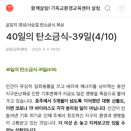
검색하기
함께살림! 기독교환경교육센터 살림
티스토리
살림의 영성/사순절 탄소금식 묵상
40일의 탄소금식-39일(4/10)
살림(교육센터)
2020. 4. 9. 18:00
40일의 탄소금식-39일(4/10)
인간이 무심히 일회용품을 쓰고 버리며 에너지를 낭비하는 동안
지구온난화로 인한 기후변화가 지금도 많은 생명을 죽음으로 몰아
가고 있습니다.
호주에서 5개월이 넘도록 이어졌던 대형 산불도,
이번 코로나 19 바이러스도 각각 분리된 일이 아닙니다
.
인간이 만
들어낸 기후 위기로 인해 주께서 창조하신 지구의 환경과 생명들
이 고통받고 있는 것입니다.
더 이상 손 놓고 지켜보고
만 있을 수
없는 상황입니다.