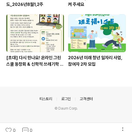
도_2026년8월1,2주
켜 주세요
[초대] 다시 만나요! 온라인 그린
2026년 미래 청년 일자리 사업,
스쿨 동창회 & 신학적 쓰레기학 이
참여자 2차 모집
야기
의안내
티스토리
로그인
고객센터
© Daum Corp.
0
0