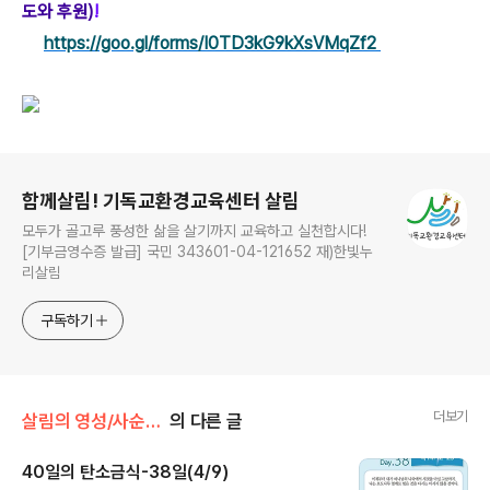
도와 후원)
!
https://goo.gl/forms/I0TD3kG9kXsVMqZf2
로그 정보
함께살림! 기독교환경교육센터 살림
모두가 골고루 풍성한 삶을 살기까지 교육하고 실천합시다!
[기부금영수증 발급] 국민 343601-04-121652 재)한빛누
리살림
구독하기
더보기
살림의 영성/사순절 탄소금식 묵상
의 다른 글
40일의 탄소금식-38일(4/9)
글 내용