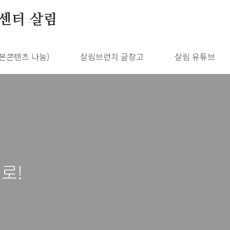
센터 살림
본콘텐츠 나눔)
살림브런치 글창고
살림 유튜브
로!