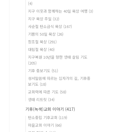
(4)
지구 이웃과 함께하는 40일 묵상 여행
(3)
지구 묵상 주일
(32)
사순절 탄소금식 묵상
(167)
기쁨의 50일 묵상
(26)
창조절 묵상
(291)
대림절 묵상
(40)
지구복원 10년을 향한 생태 살림 기도
(205)
기후 중보기도
(51)
성서말씀에 따르는 십자가의 길, 기후중
보기도
(18)
교회력에 따른 기도
(58)
생태 리트릿
(34)
기후(녹색)교회 이야기
(417)
탄소중립 기후교회
(119)
마을교회 이야기
(66)