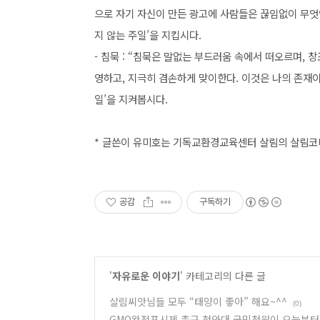
으로 자기 자신이 만든 광고에 사람들은 끊임없이 무엇
지 않는 주일’을 지킵시다.
- 침묵 : “침묵은 말없는 부드러움 속에서 떠오르며,
영하고, 지극히 겸손하게 맞이한다. 이것은 나의 존재이기
일’을 지켜봅시다.
* 글쓴이 유미호는 기독교환경교육센터 살림의 살림코
공감
구독하기
'
자유로운 이야기
' 카테고리의 다른 글
살림씨앗님들 모두 “태양이 좋아” 해요~^^
(0)
GMO완전표시제 촉구 청와대 국민청원이 오늘부터