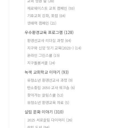
교회 정원 숲
(28)
제로웨이스트 교회 캠페인
(93)
기후교회 강좌, 포럼
(84)
생태력 캠페인
(21)
우수환경교육 프로그램
(128)
환경선교사 리더십 과정
(64)
지구와 신앙 잇기 교육(2023~)
(14)
온라인 그린스쿨
(19)
지구돌봄서클
(24)
녹색 교회학교 이야기
(93)
유청소년 환경선교사 과정
(9)
탄소중립 2050 교사 워크숍
(6)
찾아가는 살림스쿨
(52)
유청소년 환경교육 자료
(5)
살림 문화 이야기
(310)
2025 서로살림 다이어리
(26)
살림 도서
(94)