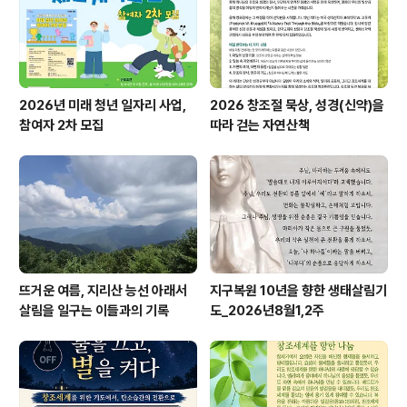
이 있어 신청과 입금 전 문의 먼저 해주시기를 부탁드립니
다! 구매하러 가기! ☞ ht..
2026년 미래 청년 일자리 사업,
2026 창조절 묵상, 성경(신약)을
참여자 2차 모집
따라 걷는 자연산책
뜨거운 여름, 지리산 능선 아래서
지구복원 10년을 향한 생태살림기
살림을 일구는 이들과의 기록
도_2026년8월1,2주