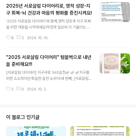
2025년 서로살림 다이어리로, 영적 성장-지
구 회복-뇌 건강과 마음의 평화를 증진시켜요!
글 내용
'2025 서로살림 다이어리'와 함께,영적 성장과 지구 회복
을 위한 여정을 시작하세요!자연과 일상에 귀 기울이는 매
일의 기록이 뇌 건강과 마음의 평화를 증진할 것입니다.🍂
8
2
2024. 10. 10.
일상적 환경 실천 팁으로 지속 가능한 생활 습관 형성 🍂
영감을 주는 말씀과 묵상으로 영적 성장 도모 🍂 자연과의
교감을 통해 창조 세계에 대한 이해 깊이기 🍂 간단한 일
"2025 서로살림 다이어리" 텀블벅으로 내년
상 기록으로 뇌 건강과 마음의 평화 증진🌾 특별 혜택!옆의
사진과 같이일상이나 계절에 말 걸기 하는 기록을 하며,연
을 준비해요!!!
글 내용
10회 온·오프라인 모임에서 나눔하실 분에게1권을 선물합
[서로살림 다이어리] 지구사랑 365실천🌿 🌿 🌿지구를
니다!(단, 텀블벅 펀딩 성공 시 선착순 10명) 🌾 함께 구매
위한 소소하지만 확실한 실천 도우미!세 번째, [서로살림
하여, 묵상하고 실천하며 기록하는 공동체를 만들어보
다이어리]를 소개합니다 :) 새해에는 '2025 서로살림 다이
세요! 2025년, 하나님의 창조 세계 회복을 위해 ..
2
0
2024. 10. 2.
어리'와 함께건강한 지구를 위한 소.확.실.을 시작해보시는
건 어떨까요?기독교환경교육센터 살림에서 2025년 버전
으로 제작하는[서로살림 다이어리]에는...모든 생명이 함께
살아가는 집, 지구를 생각하며우리의 손과 발과 마음으로
할 수 있는 실천 지침들이차곡차곡 담겨있습니다.2025년
이 블로그 인기글
에도, 하나님의 아름다운 창조 세계의 회복을 기대하며우
리 함께 희망의 하루 하루를 만들어가보아요💕 2025 서
로살림 다이어리 추가 구매를 원하시는 분은 수량의 제한