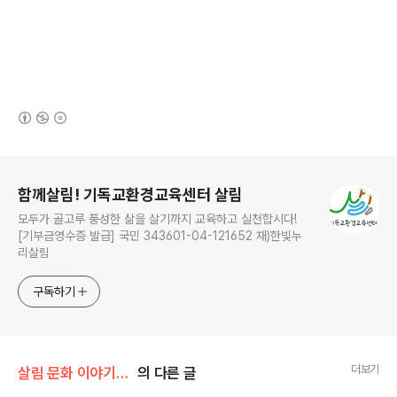
(새창열림)
로그 정보
함께살림! 기독교환경교육센터 살림
모두가 골고루 풍성한 삶을 살기까지 교육하고 실천합시다!
[기부금영수증 발급] 국민 343601-04-121652 재)한빛누
리살림
구독하기
더보기
살림 문화 이야기/2025 서로살림 다이어리
의 다른 글