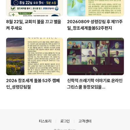
8월 22일, 교회의 불을 끄고 별을
20260809 성령강림 후 제11주
켜 주세요
일_창조세계돌봄52주편지
2026 창조세계 돌봄 52주 캠페
신학적 쓰레기학 이야기로 온라인
인_성령강림절
그린스쿨 동창모임을...
의안내
티스토리
로그인
고객센터