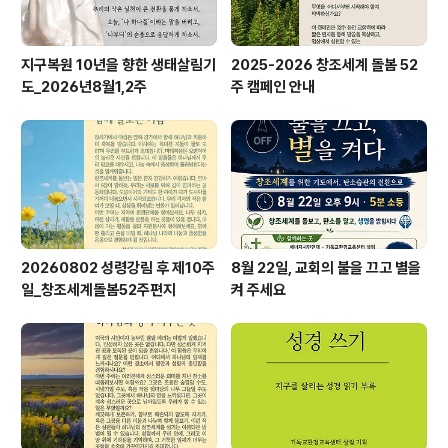
지구복원 10년을 향한 생태살림기
2025-2026 창조세계 돌봄 52
도_2026년8월1,2주
주 캠페인 안내
20260802 성령강림 후 제10주
8월 22일, 교회의 불을 끄고 별을
일_창조세계돌봄52주편지
켜 주세요