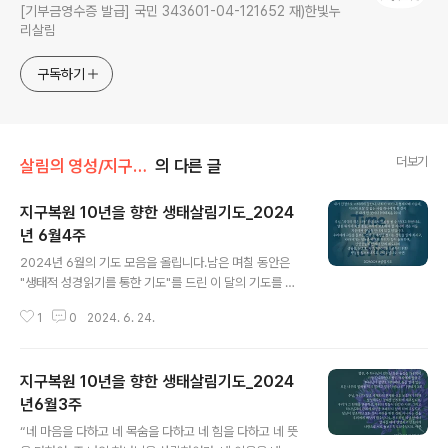
[기부금영수증 발급] 국민 343601-04-121652 재)한빛누
리살림
구독하기
더보기
살림의 영성/지구복원 10년을 향한 생태 살림 기도
의 다른 글
지구복원 10년을 향한 생태살림기도_2024
년 6월4주
글 내용
2024년 6월의 기도 모음을 올립니다.남은 며칠 동안은
"생태적 성경읽기를 통한 기도"를 드린 이 달의 기도를 반
복해서 드려보면 어떨까 싶어 이곳에 공유해둡니다. http
1
0
2024. 6. 24.
s://youtu.be/_hF1AZrIuZo 하나님께서 세상을 이처럼
사랑하셔서 외아들을 주셨으니, 이는 그를 믿는 사람마다
멸망하지 않고 영생을 얻게 하려는 것이다 (요한복음 3:1
지구복원 10년을 향한 생태살림기도_2024
6)주님, 우리가 당신의 무한한 사랑을 기억하며 감사를 드
립니다. 주님께서는 우리 뿐만 아니라 이 세상과 온 우주 만
년6월3주
글 내용
물을 사랑하셨습니다. 그 사랑이 우리의 행동과 태도에도
“네 마음을 다하고 네 목숨을 다하고 네 힘을 다하고 네 뜻
드러날 수 있도록 도와주십시오. 그리고 이 세상과 모든 피