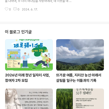
을 다하여, 주 너의 하나님을 사랑하여라, 네 이웃을 네 몸
조물들이 하나님의 자녀가 누릴 영광의 자유를 누리기까지
같이 사랑하여라”, "그러면, 내 이웃이 누구입니까?" (누가
우리를 부르는 소리를 듣게 해주십시오. 아멘.20240626
0
0
2024. 6. 17.
복음 10:27, 29) 주님, "선한 사마리아인"의 이야기를 통
#살림기도..
해 우리에게 가르쳐 주신 것처럼, 고통 받는 이들에게 돌보
는 자가 진정한 '이웃'임을 인식하게 해주십시오. 우리 주변
에서 벌어지고 있는 창조 세계의 위기를 고려할 때, 우리에
게 주어진 도덕적 의무와 환경 정의의 문제를 깊이 이해하
이 블로그 인기글
게 해주십시오. 또한, 동물, 산, 생태계까지 이웃으로 인정
하며, 그들을 사랑으로 돌봄으로 우리도 사는 길을 걷게 해
주십시오. 아멘. 20240621 #살림기도 (지구복원 10년
을 향한 생태살림기도) #생태적성경읽기#저항 #성서 #기
후위기 ..
2026년 미래 청년 일자리 사업,
뜨거운 여름, 지리산 능선 아래서
참여자 2차 모집
살림을 일구는 이들과의 기록