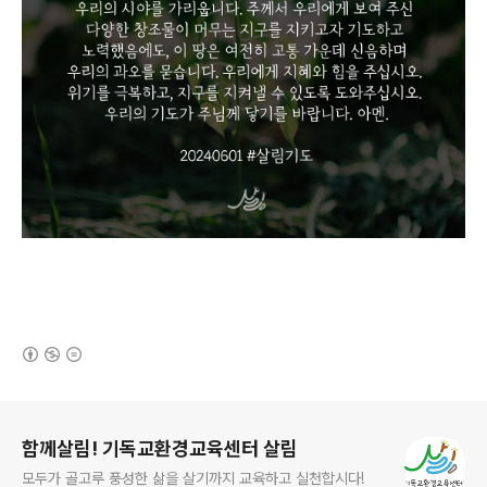
(새창열림)
로그 정보
함께살림! 기독교환경교육센터 살림
모두가 골고루 풍성한 삶을 살기까지 교육하고 실천합시다!