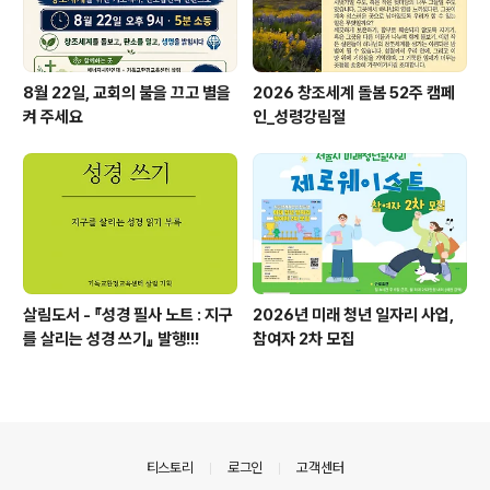
8월 22일, 교회의 불을 끄고 별을
2026 창조세계 돌봄 52주 캠페
켜 주세요
인_성령강림절
살림도서 - 『성경 필사 노트 : 지구
2026년 미래 청년 일자리 사업,
를 살리는 성경 쓰기』 발행!!!
참여자 2차 모집
의안내
티스토리
로그인
고객센터