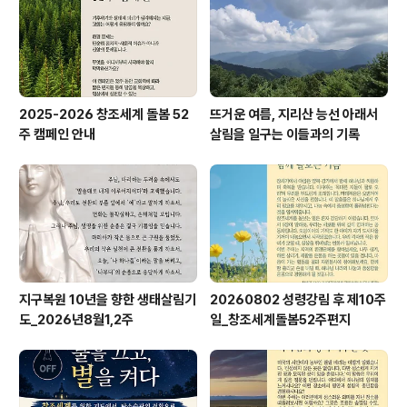
4/14(학교) * 신청 : https://forms.gle/Cxjb8GKvvyU
Tx1UZA [ ..
2025-2026 창조세계 돌봄 52
뜨거운 여름, 지리산 능선 아래서
주 캠페인 안내
살림을 일구는 이들과의 기록
지구복원 10년을 향한 생태살림기
20260802 성령강림 후 제10주
도_2026년8월1,2주
일_창조세계돌봄52주편지