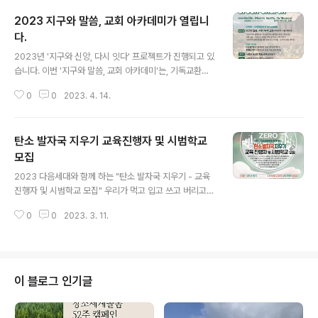
2023 지구와 말씀, 교회 아카데미가 열립니
다.
글 내용
2023년 '지구와 신앙, 다시 잇다' 프로젝트가 진행되고 있
습니다. 이번 '지구와 말씀, 교회 아카데미'는, 기독교환경
교육센터_살림과 이음사회문화연구원이 함께 하는 것으로
0
0
2023. 4. 14.
지구와 우리의 신앙을 잇는 교육으로 준비되었습니다. 함
께 하셔서, 각자의 지구에 대한 신앙적 태도와 현실을 살핌
으로써, 새로운 눈으로 창조세계를 바라보고, 예수님과 성
탄소 발자국 지우기 교육진행자 및 시범학교
경 속에서 탄소중립을 향한 녹색/기후 교회의 다짐과 전략
을 수립하게 되길 바랍니다. 특별히 1박 2일로 진행되는 워
모집
글 내용
크숍 겸 리트릿 때는, 창조세계돌봄 활동을 이어가고 있는
2023 다음세대와 함께 하는 "탄소 발자국 지우기 - 교육
녹색/기후 교회의 사례들 듣고 나눌 뿐아니라 기후위기시
진행자 및 시범학교 모집" 우리가 먹고 입고 쓰고 버리고
대를 사는 그리스도인의 삶과 교회공동체의 영성에 대한
이동하는 모든 행동은 탄소를 배출합니다. 그동안 배출한
성찰의 시간을 가질 예정입니다. 절망이 아닌 희망의 발걸
0
0
2023. 3. 11.
탄소가 지구 온도를 1.1도나 상승했다고 하는데요. 교회와
음을 내딛고자 하는 그리스도인, 그리고..
학교에서 아이들과 자신도 모르는 사이에 남긴 커다란 '탄
소 발자국'을 살펴 줄일 뿐 아니라 그로 인해 힘겨워하는 이
들과 함께할 교사와 학교(교회)를 찾습니다. [ 모집 - 교사
및 학교 ] * 모집대상 : 1. 수업을 진행할 교사 (학부모, 교
이 블로그 인기글
사, 활동가 가능) 5-10명 2. 학교(교회), 지역아동센터 5곳
(2회 교육, 1회당 20명 이상) * 모집기간 : ~4/5(교사), ~