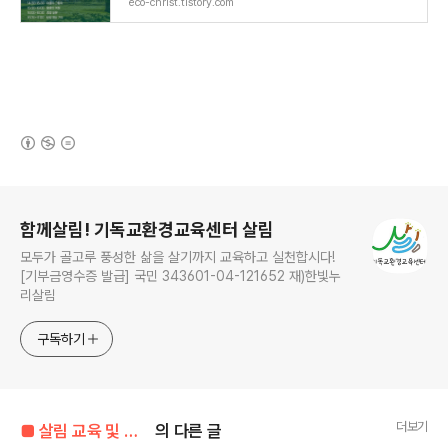
eco-christ.tistory.com
(새창열림)
로그 정보
함께살림! 기독교환경교육센터 살림
모두가 골고루 풍성한 삶을 살기까지 교육하고 실천합시다!
[기부금영수증 발급] 국민 343601-04-121652 재)한빛누
리살림
구독하기
더보기
■ 살림 교육 및 행사 공지 ■
의 다른 글