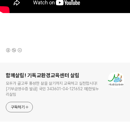
(새창열림)
로그 정보
함께살림! 기독교환경교육센터 살림
모두가 골고루 풍성한 삶을 살기까지 교육하고 실천합시다!
[기부금영수증 발급] 국민 343601-04-121652 재)한빛누
리살림
구독하기