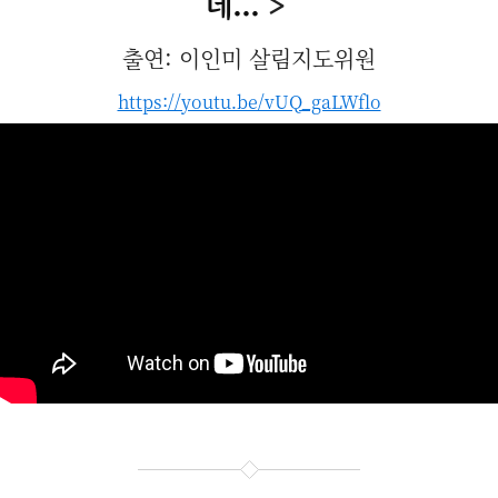
데...
>
출연: 이인미 살림지도위원
https://youtu.be/vUQ_gaLWflo