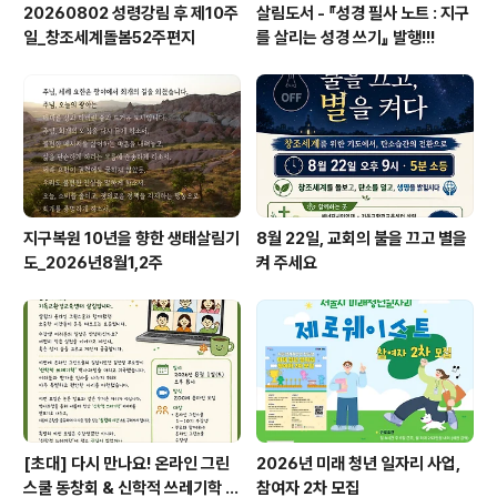
20260802 성령강림 후 제10주
살림도서 - 『성경 필사 노트 : 지구
일_창조세계돌봄52주편지
를 살리는 성경 쓰기』 발행!!!
지구복원 10년을 향한 생태살림기
8월 22일, 교회의 불을 끄고 별을
도_2026년8월1,2주
켜 주세요
[초대] 다시 만나요! 온라인 그린
2026년 미래 청년 일자리 사업,
스쿨 동창회 & 신학적 쓰레기학 이
참여자 2차 모집