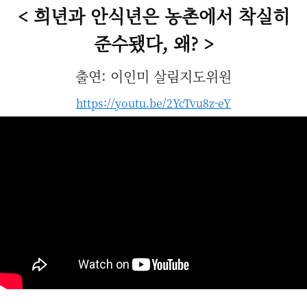
< 희년과 안식년은 농촌에서 착실히
준수됐다, 왜?
>
출연: 이인미 살림지도위원
https://youtu.be/2YcTvu8z-eY