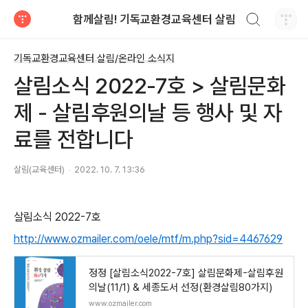
검색하기
함께살림! 기독교환경교육센터 살림
티스토리
기독교환경교육센터 살림/온라인 소식지
살림소식 2022-7호 > 살림문화
제 - 살림후원의날 등 행사 및 자
료를 전합니다
살림(교육센터)
2022. 10. 7. 13:36
살림소식 2022-7호
http://www.ozmailer.com/oele/mtf/m.php?sid=4467629
정정 [살림소식2022-7호] 살림문화제-살림후원
의날(11/1) & 세종도서 선정(환경살림80가지)
www.ozmailer.com