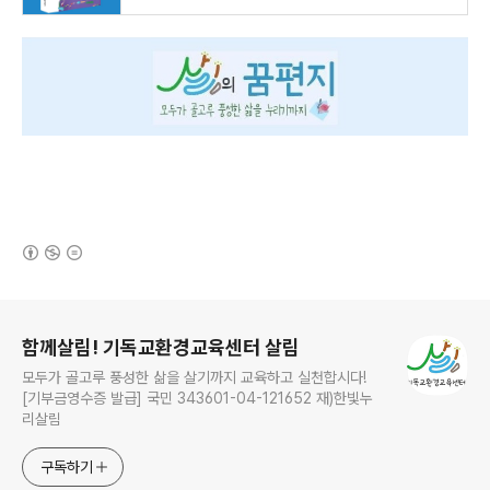
(새창열림)
로그 정보
함께살림! 기독교환경교육센터 살림
모두가 골고루 풍성한 삶을 살기까지 교육하고 실천합시다!
[기부금영수증 발급] 국민 343601-04-121652 재)한빛누
리살림
구독하기