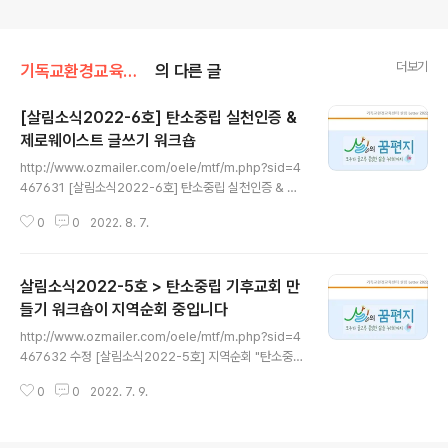
더보기
기독교환경교육센터 살림/온라인 소식지
의 다른 글
[살림소식2022-6호] 탄소중립 실천인증 &
제로웨이스트 글쓰기 워크숍
글 내용
http://www.ozmailer.com/oele/mtf/m.php?sid=4
467631 [살림소식2022-6호] 탄소중립 실천인증 & 제
로웨이스트 글쓰기 워크숍 본 메일은 회원님께서 수신동의
0
0
2022. 8. 7.
를 하셨기에 발송되었습니다. 뉴스레터의 수신을 더이상
원하지 않으시면, 하단의 '수신거부' 버튼을 클릭해주세요.
To unsubscribe. please click the 'Unsubscribe'
살림소식2022-5호 > 탄소중립 기후교회 만
button. www.ozmailer.com
들기 워크숍이 지역순회 중입니다
글 내용
http://www.ozmailer.com/oele/mtf/m.php?sid=4
467632 수정 [살림소식2022-5호] 지역순회 "탄소중립
기후교회 만들기 워크숍" 등 "탄소중립 기후교회 만들기 워
0
0
2022. 7. 9.
크숍"이 지역순회 중입니다 경기, 광주, 강원동, 서울에 이
어, 탄소중립 워크숍을 열어 목표와 전략을 세울 교회는? 2
030 ‘지구복원, 풍성한 삶의 도전 10년’의 두 www.ozm