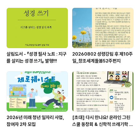
살림도서 - 『성경 필사 노트 : 지구
20260802 성령강림 후 제10주
를 살리는 성경 쓰기』 발행!!!
일_창조세계돌봄52주편지
2026년 미래 청년 일자리 사업,
[초대] 다시 만나요! 온라인 그린
참여자 2차 모집
스쿨 동창회 & 신학적 쓰레기학 이
야기