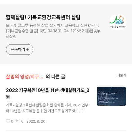
로그 정보
함께살림! 기독교환경교육센터 살림
모두가 골고루 풍성한 삶을 살기까지 교육하고 실천합시다!
[기부금영수증 발급] 국민 343601-04-121652 재)한빛누
리살림
구독하기
더보기
살림의 영성/지구복원 10년을 향한 생태 살림 기도
의 다른 글
2022 지구복원10년을 향한 생태살림기도_8
월
글 내용
기독교환경교육센터 살림은 회원 총회를 거쳐, 2021년부
터 10년을 ‘지구복원'을 위한 기간으로 삼기로 했고, 그를
위한 교육행동을 이어가고 있습니다.​ 이 기도는 '지구복원1
0
0
2022. 8. 20.
0년 살림교육행동'으로서 2021년 6월부터 드리고 있는
생태살림기도입니다. 일주일에 3~4편으로 지구복원을 위