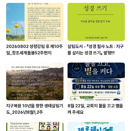
20260802 성령강림 후 제10주
살림도서 - 『성경 필사 노트 : 지구
일_창조세계돌봄52주편지
를 살리는 성경 쓰기』 발행!!!
지구복원 10년을 향한 생태살림기
8월 22일, 교회의 불을 끄고 별을
도_2026년8월1,2주
켜 주세요