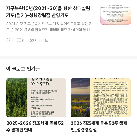
한 짤막한 기도문이, 다음 링크(http://blog.naver.com/
지구복원10년(2021~30)을 향한 생태살림
ecochrist)의 '살림기도'란은 물론, 살림의 글창고인 '살
림브런치'와 살림 트위터 등 SNS에 올라가고 있습니다. 이
기도(절기)-성령강림절 찬양기도
글 내용
기도문과 더불어 그리스도인들이 각자의 자리에서 드리는
2021년 첫 기도문을 시작으로 계속 업데이트되고 있는 기
기도가 하나로 연결될 때, 우리의 삶이 바로 세워지고, 지구
도문, 2021년 6월 환경주일 때부터 매주 3~4편씩 올려드
의 회복력 또한 지켜질 것이라 믿습니다. 함께 기도해주실
린 기도문은, 살림글창고(https://blog.naver.com/eco
것을 청합니다. 자신이 드리는 지구를 위한 기도문을 나누
0
0
2022. 5. 25.
christ), 이곳 "살림기도"란에서 확인할 수 있습니다. 지구
고 ..
복원 10년(2021~2030)을 향한 생태살림기도(절기) -
성령강림절 찬양기도 (올해 6월 5일은 환경주일이자 성령
강림절입니다. 아래 기도를 드리며 성령님이 이끄시는 기
후 증인의 삶을 살게 되시길 기도드립니다) ​ 창조자이신 성
이 블로그 인기글
령이여, 태초에 당신은 물 위를 거닐고 계셨습니다. 모두 –
성령이여, 우리 안에 오소서. ​ 창조자이신 성령이여, 당신의
숨결로 모든 존재가 생명을 받았습니다. 모두 – 성령이여,
우리 안에 오소서. ​ 성령이여, 당신을 통해..
2025-2026 창조세계 돌봄 52
2026 창조세계 돌봄 52주 캠페
주 캠페인 안내
인_성령강림절