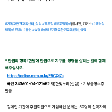
#기독교환경교육센터_살림 #창조절 #창조절묵상
(글사진, 김민수
) #생명살
림묵상
#일상 #물건 #숨결 #살림 #기독교환경교육센터_살림
* 만원의 행복! 한달에 만원으로 지구를, 생명을 살리는 일에 함께
해주십시오.
https://online.mrm.or.kr/E5CQi7a
국민 343601-04-121652
재)한빛누리(살림) - 기부금영수증
발급
​
캠페인 기간에 후원회원으로 가입하신 분께는, 50명의 신학자의