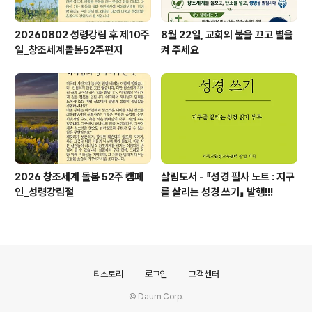
20260802 성령강림 후 제10주
8월 22일, 교회의 불을 끄고 별을
일_창조세계돌봄52주편지
켜 주세요
2026 창조세계 돌봄 52주 캠페
살림도서 - 『성경 필사 노트 : 지구
인_성령강림절
를 살리는 성경 쓰기』 발행!!!
의안내
티스토리
로그인
고객센터
© Daum Corp.