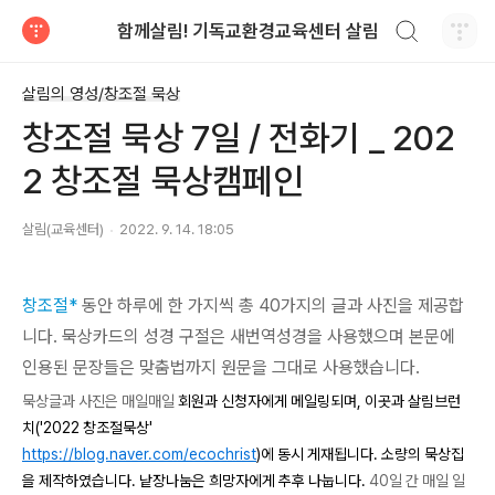
검색하기
함께살림! 기독교환경교육센터 살림
티스토리
살림의 영성/창조절 묵상
창조절 묵상 7일 / 전화기 _ 202
2 창조절 묵상캠페인
살림(교육센터)
2022. 9. 14. 18:05
창조절*
동안 하루에 한 가지씩 총 40가지의 글과 사진을 제공합
니다. 묵상카드의 성경 구절은 새번역성경을 사용했으며 본문에
인용된 문장들은 맞춤법까지 원문을 그대로 사용했습니다.
묵상글과 사진은 매일매일
회원과 신청자에게 메일링되며, 이곳과 살림브런
치('2022 창조절묵상'
https://blog.naver.com/ecochrist
)에 동시 게재됩니다. 소량의 묵상집
을 제작하였습니다. 낱장나눔은 희망자에게 추후 나눕니다.
40일 간 매일 일