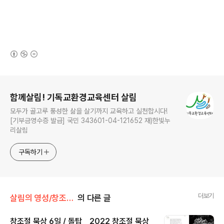
(새창열림)
로그 정보
함께살림! 기독교환경교육센터 살림
모두가 골고루 풍성한 삶을 살기까지 교육하고 실천합시다!
[기부금영수증 발급] 국민 343601-04-121652 재)한빛누
리살림
구독하기
더보기
살림의 영성/창조절 묵상
의 다른 글
창조절 묵상 6일 / 돌탑 _ 2022 창조절 묵상