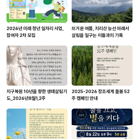
지켜봅시다!!! 일상..
2026년 미래 청년 일자리 사업,
뜨거운 여름, 지리산 능선 아래서
참여자 2차 모집
살림을 일구는 이들과의 기록
지구복원 10년을 향한 생태살림기
2025-2026 창조세계 돌봄 52
도_2026년8월1,2주
주 캠페인 안내