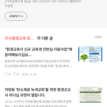
[기부금영수증 발급] 국민 343601-04-121652 재)한빛누
리살림
구독하기
더보기
우수환경교육 프로그램/환경선교사 리더십 과정
의 다른 글
"환경교육사 신규 교육생 인턴십 지원사업"에
참여해보시길요....
글 내용
환경부와 국가환경교육지원센터가 환경교육사 자격취득
및 실무경험 축적과 취업연계 지원을 위해, "환경교육사 신
규 교육생 모집 및 인턴십 지원사업"에 참여할 대상자를 다
0
0
2022. 3. 31.
음과 같이 모집하고 있습니다. 지원하시고, 또 이곳 기독교
환경교육센터_살림에서 만날 수 있기를 기대해봅니다. -
사 업 명 : 2022년 환경교육사 신규 교육생 및 인턴십 지
자양동 '탄소제로 녹색교회'를 위한 환경선교
원사업 - 모집대상 : 환경교육사 3급 자격취득 이후 인턴
근무가 가능한자(만19~39세 청년 및 취약계층, 인턴근무
사 리더십 과정이 열립니다.
글 내용
희망자 우대) - 기간/방법 : ~22.4.15(금) 17시까지 / 환경
2022-2(1학기) 자양동 좋은동네만들기교회연합과 함께
교육포털사이트 접수 * 공고문 URL : https://www.kee
하는 - '탄소제로 녹색교회'를 위한 환경선교사 리더십 과