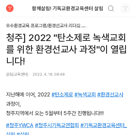
검색하기
함께살림! 기독교환경교육센터 살림
티스토리
우수환경교육 프로그램/환경선교사 리더십 과정
청주] 2022 "탄소제로 녹색교회
를 위한 환경선교사 과정"이 열립
니다!
살림(교육센터)
2022. 4. 18. 08:48
지난해에 이어, 2022
#탄소제로
#녹색교회
#환경선교사
과정이,
청주지역에서 오는 5월부터 5주간 진행됩니다!!!
#청주YWCA
#청주시기독교연합회
#기독교환경교육센터_
살림
#살림