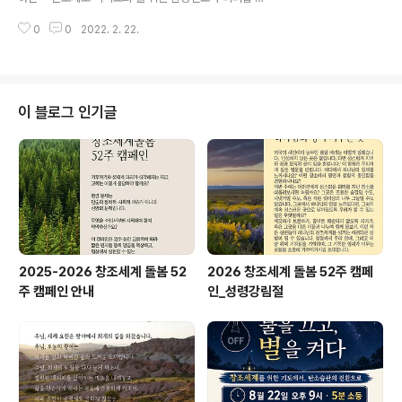
p.go.kr/portal/133?action=read&action-value=5
정이 열립니다. - 일 시 : 2022년 3월 12일 ~ 4월 9일 (토
492e471a31b6aafbcde7..
0
0
2022. 2. 22.
오후 2~4시) - 장 소 : 요한서울교회 2층 대예배실 - 수강
비 : 3만원 - 이름 뒤에 '000자양'으로 입금 (기업 027-1
31995-01-050 요한서울교회) - 내 용 : 3/12 기후위기
시대, 교회의 생태적 전환 : 장윤재(이화여대 교수) 3/19 탄
소제로 녹색교회와 새활용 의식주돌봄서클: 유미호(살림
이 블로그 인기글
센터장) 3/26 마을숲에서의 생태환경교육: 박현정(희망의
숲사회적협동조합 운영위원) 4/2 지역에너지전환과 탄소
중립: 신근정(지역에너지전환네트워크 운영위원장) 4/9
탄소중립 좋은동네만들기 공동워크숍(다함께..
2025-2026 창조세계 돌봄 52
2026 창조세계 돌봄 52주 캠페
주 캠페인 안내
인_성령강림절