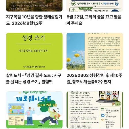
지구복원 10년을 향한 생태살림기
8월 22일, 교회의 불을 끄고 별을
도_2026년8월1,2주
켜 주세요
살림도서 - 『성경 필사 노트 : 지구
20260802 성령강림 후 제10주
를 살리는 성경 쓰기』 발행!!!
일_창조세계돌봄52주편지