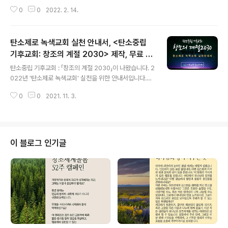
참여하는 이들이 혼자가 아니라 둘셋일지라도 신앙공동체
0
0
2022. 2. 14.
가 함께 참여하여 위기를 인정하고, 함께 변화를 향한 걸음
을 내딛게 되길 기대하고 있습니다. 공동체별로 교육하고
실천할 수 있게 돕는 '공통교안'을 나눕니다. 참여와 추천,
탄소제로 녹색교회 실천 안내서, <탄소중립
공유를 부탁드립니다~* # 등록안내 - 등록마감 : 2/25
(금)까지 1. 등록링크 - https://forms.gle/atsPvxnxPd
기후교회: 창조의 계절 2030> 제작, 무료 공
글 내용
r7YwRY8 2. 회비 입금 (1만원/ 전체 4강) 국민 479401
유
탄소중립 기후교회 : 「창조의 계절 2030」이 나왔습니다. 2
-04-389250 박수환(기후학교) * 적립된 회비는 추후
022년 '탄소제로 녹색교회' 실천을 위한 안내서입니다.
각 교회 및 공동체의 기후활동 지원금으로 사용됩니다. #
"사람아 주께서 선한 것이 무엇임을 네게 보이셨나니 여호
문의사항 : 기후위기기독교비상행동 페이스북 페이..
0
0
2021. 11. 3.
와께서 네게 구하시는 것은 오직 정의를 행하며 인자를 사
랑하며 겸손하게 네 하나님과 함께 행하는 것이 아니냐"
(미가 6:8) 코로나19로 모습을 드러낸 기후 위기와 인종을
포함한 종의 차별, 권위주의와 멈출 줄 모르는 소비주의, 개
인주의, 이기주의로 인해 지구는 그야말로 인류 최대의 위
이 블로그 인기글
기의 시대를 맞이하고 있습니다. 이러한 위기의 시대에 하
나님은 무엇이라고 말씀하고 계십니까? ‘오직 정의를 행하
며, 인자를 사랑하며, 겸손하게 네 하나님과 함께 행하라’고
말씀하고 계십니다. 그렇습니다. 교회는 하나님의 말씀에
서 교회의 나아가야 할..