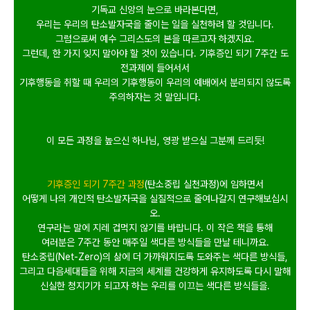
기독교 신앙의 눈으로 바라본다면
,
우리는 우리의 탄소발자국을 줄이는 일을 실천하려 할 것입니다
.
그럼으로써 예수 그리스도의 본을 따르고자 하겠지요
.
그런데
,
한 가지 잊지 말아야 할 것이 있습니다
.
기후증인 되기 7주간
도
전과제에 들어서서
기후행동을 취할 때 우리의 기후행동이 우리의 예배에서 분
리되지 않도록
주의하자는 것 말입니다
.
이 모든 과정을 높으신 하나님
,
영광 받으실 그분께 드리듯
!
기후증인 되기 7주간 과정
(
탄소중립 실천과정
)
에 임하면서
어떻게 나의 개인적 탄소발자국을 실질적으로 줄여나갈지 연구해보십시
오
.
연구라는 말에 지레 겁먹지 않기를 바랍니다
.
이 작은 책을 통해
여러분은
7
주간
동안 매주일 색다른 방식들을 만날 테니까요
.
탄소중립
(Net-Zero)
의 삶에 더 가까워지도록 도와주는 색다른 방식들
,
그리고 다음세대들을 위해 지금의 세계를 건강하게 유지하도록 다시 말해
신실한 청지기가 되고자 하는 우리를 이끄는 색다른 방식들을
.