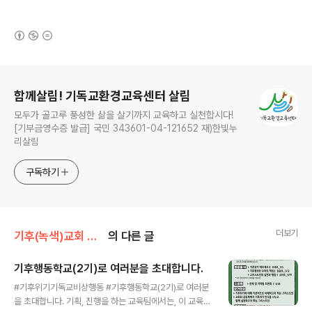
(새창열림)
로그 정보
함께살림! 기독교환경교육센터 살림
모두가 골고루 풍성한 삶을 살기까지 교육하고 실천합시다!
[기부금영수증 발급] 국민 343601-04-121652 재)한빛누
리살림
구독하기
더보기
기후(녹색)교회 이야기/탄소중립 기후교회
의 다른 글
기후행동학교(2기)로 여러분을 초대합니다.
글 내용
#기후위기기독교비상행동 #기후행동학교(2기)로 여러분
을 초대합니다. 기획, 진행을 하는 교육팀에서는, 이 교육에