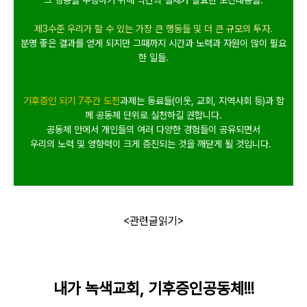
그 행동을 수행하기 위해 약간의 절제가 필요한 도전내용들
.
제3수준 우리가 할 수 있는 가장 큰 행동들 및 더 큰 규모의 투자
.
분명 좋은 결과를 얻게 되지만 그때까지 시간과 노력과 자원이 많이 필요
한 일들
.
기후증인 되기 7주간
도전
과제는 동료들
(
이웃
,
교회
,
지역사회 등
)
과 함
께 공동체 단위로 실천하길 권합니다
.
공동체 안에서 개인들의 여러 다양한 경험들이 공유되면서
우리의 노력 및 영향력이 크게 증진되는 것을 깨닫게 될 것입니다
.
<관련글읽기>
내가 녹색교회, 기후증인공동체!!!