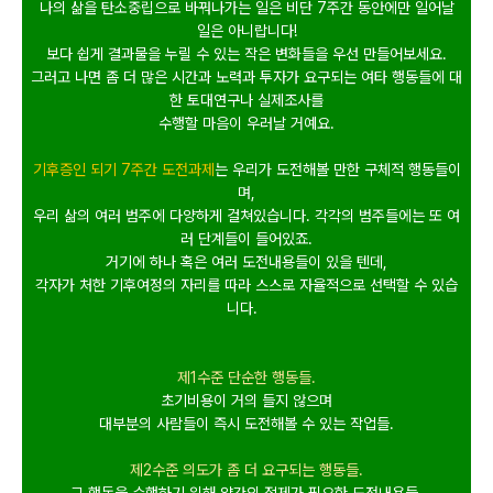
나의 삶을 탄소중립으로 바꿔나가는 일은 비단 7주간
동안에만 일어날
일은 아니랍니다
!
보다 쉽게 결과물을 누릴 수 있는 작은 변화들을 우선 만들어보세요
.
그러고 나면 좀 더 많은 시간과 노력과 투자가 요구되는 여타 행동들에 대
한 토대연구나 실제조사를
수행할 마음이 우러날 거예요
.
기후증인 되기 7주간
도전과제
는 우리가 도전해볼 만한 구체적 행동들이
며
,
우리 삶의 여러 범주에 다양하게 걸쳐있습니다
.
각각의 범주들에는 또 여
러 단계들이 들어있죠
.
거기에 하나 혹은 여러 도전내용들이 있을 텐데
,
각자가 처한 기후여정의 자리를 따라 스스로 자율적으로 선택할 수 있습
니다
.
제1수준 단순한 행동들
.
초기비용이 거의 들지 않으며
대부분의 사람들이 즉시 도전해볼 수 있는 작업들
.
제2수준 의도가 좀 더 요구되는 행동들
.