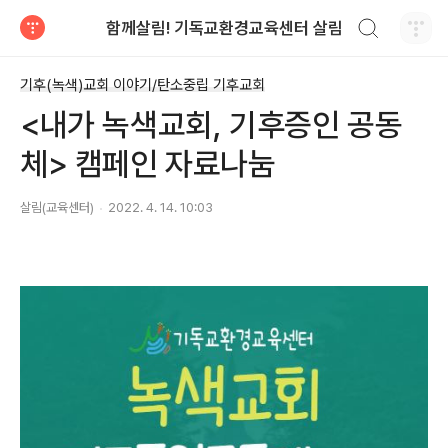
검색하기
함께살림! 기독교환경교육센터 살림
티스토리
기후(녹색)교회 이야기/탄소중립 기후교회
<내가 녹색교회, 기후증인 공동
체> 캠페인 자료나눔
살림(교육센터)
2022. 4. 14. 10:03