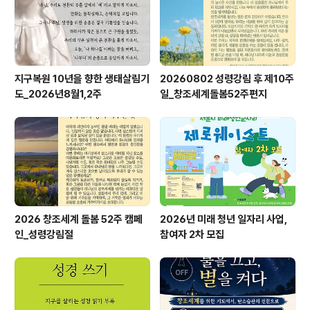
지구복원 10년을 향한 생태살림기
20260802 성령강림 후 제10주
도_2026년8월1,2주
일_창조세계돌봄52주편지
2026 창조세계 돌봄 52주 캠페
2026년 미래 청년 일자리 사업,
인_성령강림절
참여자 2차 모집