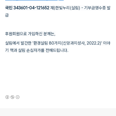
국민 343601-04-121652
재)한빛누리(살림) - 기부금영수증 발
급
후원회원으로 가입하신 분께는,
살림에서 발간한 '환경살림 80가지(신앙과지성사, 2022.2)' 이야
기 책과 살림 손십자가를 전해드립니다.
(새창열림)
로그 정보