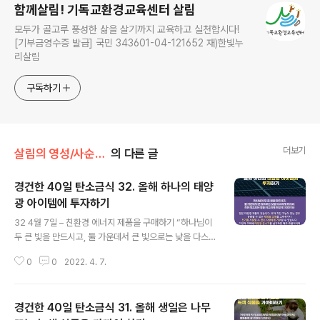
함께살림! 기독교환경교육센터 살림
모두가 골고루 풍성한 삶을 살기까지 교육하고 실천합시다!
[기부금영수증 발급] 국민 343601-04-121652 재)한빛누
리살림
구독하기
더보기
살림의 영성/사순절 탄소금식 묵상
의 다른 글
경건한 40일 탄소금식 32. 올해 하나의 태양
광 아이템에 투자하기
글 내용
32 4월 7일 – 친환경 에너지 제품을 구매하기 “하나님이
두 큰 빛을 만드시고, 둘 가운데서 큰 빛으로는 낮을 다스리
게 하시고, 작은 빛으로는 밤을 다스리게 하셨다.” (창1:16)
0
0
2022. 4. 7.
많은 태양광 제품이 있습니다. 부하 차단 기능이 있는 경우
유용할 수 있는 태양광 조명을 고려하거나 전기를 사용할
수 없는 사람에게 기부할 수 있습니다. 태양열 휴대폰 충전
경건한 40일 탄소금식 31. 올해 생일은 나무
기도 꽤 편리합니다! 정원을 위한 태양광 조명은 누군가에