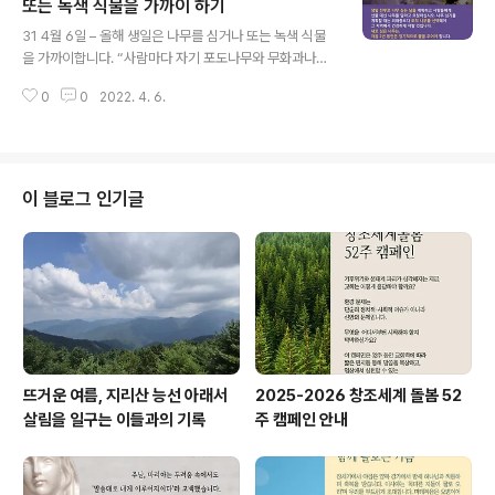
게 선물하거나 당신의 정원을 축제처럼 보이게 하는 멋진
또는 녹색 식물을 가까이 하기
글 내용
선물입니다. 또는 배선이 필요 없는 태양열 동작 센서 태양
31 4월 6일 – 올해 생일은 나무를 심거나 또는 녹색 식물
광 조명을 구입할 수 있습니다! 집이나 교회의 목사관에서
을 가까이합니다. “사람마다 자기 포도나무와 무화과나무
온수기를 교체해야 하는 경우 태양열 온수기는 물을 데울
아래 앉아서, 평화롭게 살 것이다.” (미4:4) 생일 전후로 나
수 있는 매우 효율적인 방법이며 몇 년 안에 효과를 볼 수
0
0
2022. 4. 6.
무 심는 날을 계획하고 사람들에게 선물 대신 나무를 달라
있습니다. 태양..
고 요청하십시오. 나무 심기를 계획할 때 염두에 두어야 할
몇 가지 사항이 있습니다! 토종나무를 선택하면 그들이 속
한 지역에서 잘 생육하고 번성할 것입니다. 외래종은 물을
많이 먹기도 합니다. 나무의 뿌리가 어떻게 자라는지도 살
이 블로그 인기글
펴야 합니다. 5년 안에 나무가 벽에 손상을 입히지 않도록
충분한 공간을 확보해야 합니다. 즉 분갈이가 필요합니다.
나무와 식물은 한 품종만 심는 것보다 3~4개 품종 혹은 다
른 식물을 섞어 심는 것이 열매가 잘 열립니다. 건강한 생태
계는 자가수분 ..
뜨거운 여름, 지리산 능선 아래서
2025-2026 창조세계 돌봄 52
살림을 일구는 이들과의 기록
주 캠페인 안내