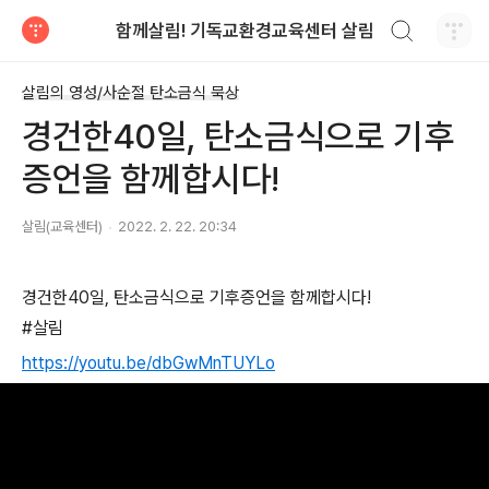
검색하기
함께살림! 기독교환경교육센터 살림
티스토리
살림의 영성/사순절 탄소금식 묵상
경건한40일, 탄소금식으로 기후
증언을 함께합시다!
살림(교육센터)
2022. 2. 22. 20:34
경건한40일,
탄소금식으로 기후증언을 함께합시다!
#살림
https://youtu.be/dbGwMnTUYLo