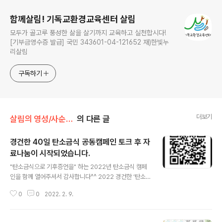
함께살림! 기독교환경교육센터 살림
모두가 골고루 풍성한 삶을 살기까지 교육하고 실천합시다!
[기부금영수증 발급] 국민 343601-04-121652 재)한빛누
리살림
구독하기
더보기
살림의 영성/사순절 탄소금식 묵상
의 다른 글
경건한 40일 탄소금식 공동캠페인 토크 후 자
료나눔이 시작되었습니다.
글 내용
"탄소금식으로 기후증언을" 하는 2022년 탄소금식 캠페
인을 함께 열어주셔서 감사합니다^^ 2022 경건한 ‘탄소
금식’ 캠페인토크 및 자료나눔회가 지난 2월 7일에 “탄소
0
0
2022. 2. 9.
금식으로 기후 증언을”이란 주제로 열렸습니다. 아래 간단
히 그 내용을 전하며, 오늘(2월9일)까지 신청한 분들에게
우선 묵상과 실천을 진행하실 때 활용하실 카드를 종류별