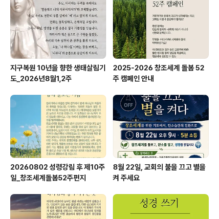
지구복원 10년을 향한 생태살림기
2025-2026 창조세계 돌봄 52
도_2026년8월1,2주
주 캠페인 안내
20260802 성령강림 후 제10주
8월 22일, 교회의 불을 끄고 별을
일_창조세계돌봄52주편지
켜 주세요