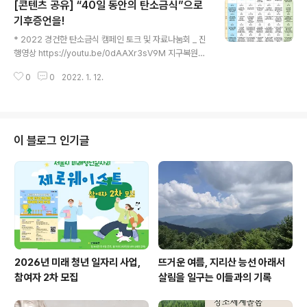
[콘텐츠 공유] “40일 동안의 탄소금식”으로
로 묶어서 전달합니다. 올해 공동캠페인은 40일(7주간)의
“기후 증언을 약속하는 신앙실천 운동”으로 진행되는데,
기후증언을!
글 내용
다음 세 가지 의미를 담아 진행합니다. ○ 지구에 고통을 주
* 2022 경건한 탄소금식 캠페인 토크 및 자료나눔회 _ 진
며 누려온 것을 고백하며, 지구복원을 위한 저항으로 ‘생태
행영상 https://youtu.be/0dAAXr3sV9M 지구복원10
회심’을 이룹니다. ○ 기후위기와 동료 피조물의 고통을 신
년(2021~2030)을 향한 경건한 40일 탄소금식 2022년
앙공동체와 함께 증언함으로 교회와 사회의 ‘생태 전환’을
0
0
2022. 1. 12.
“40일 동안의 탄소금식”으로 기후증언을! 벌써 3년째 코
이룹니다. ○ ‘탄소금식 몸..
로나19로 힘겨운 날들을 보내고 있습니다. 또한 기후위기
는 점점 더 심각해지고 있습니다. 그런데 생각밖으로 기후
변화를 염려하면서도 침묵하는 이들이 많습니다. 어디서부
터 어떻게 이야기하면 될까요? 기독교환경교육센터_살림
이 블로그 인기글
(공동대표 이광섭, 정성진, 김경은, 김은혜, 이숭리)에서는
2022년 올 한 해 내내 만나는 이들 모두와 기후위기 이야
기를 할 것을 제안합니다. “성령이 너희에게 내리시면, 너
희는 능력을 받고, 예루살렘과 온 유대와 사마리아에서, 그
리고 마침..
2026년 미래 청년 일자리 사업,
뜨거운 여름, 지리산 능선 아래서
참여자 2차 모집
살림을 일구는 이들과의 기록