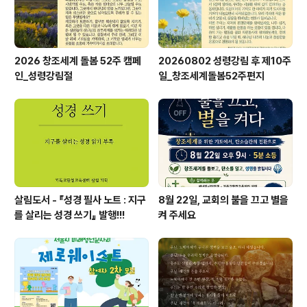
2026 창조세계 돌봄 52주 캠페
20260802 성령강림 후 제10주
인_성령강림절
일_창조세계돌봄52주편지
살림도서 - 『성경 필사 노트 : 지구
8월 22일, 교회의 불을 끄고 별을
를 살리는 성경 쓰기』 발행!!!
켜 주세요