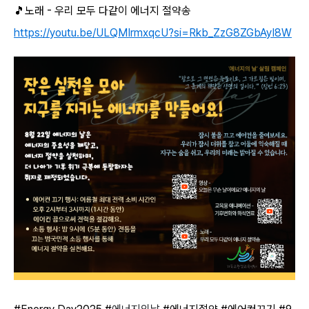
🎵노래 - 우리 모두 다같이 에너지 절약송
https://youtu.be/ULQMIrmxqcU?si=Rkb_ZzG8ZGbAyI8W