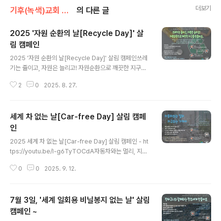
더보기
기후(녹색)교회 이야기/생태력 캠페인
의 다른 글
2025 '자원 순환의 날[Recycle Day]' 살
림 캠페인
글 내용
2025 '자원 순환의 날[Recycle Day]' 살림 캠페인쓰레
기는 줄이고, 자원은 늘리고! 자원순환으로 깨끗한 지구를
만들어요.https://youtu.be/9WDamNRfEMg "여러분
2
0
2025. 8. 27.
은 이 시대의 풍조를 본받지 말고, 마음을 새롭게 함으로 변
화를 받아서, 하나님의 선하시고 기뻐하시고 완전하신 뜻
이 무엇인지를 분별하도록 하십시오." (로마서 12:2) 9월
세계 차 없는 날[Car-free Day] 살림 캠페
6일은,환경부와 한국폐기물협회가 함께 제정한자원순환의
날입니다. 환경부 조사에 따르면, 종량제 봉투에 담겨 버려
인
글 내용
지는 폐기물 중에서 약 53.7%가 사실은 재활용이 가능한
2025 세계 차 없는 날[Car-free Day] 살림 캠페인 - ht
자원이라고 해요. 올바른 분리배출을 통해 재활용률을 높
tps://youtu.be/I-g6TyTOCdA자동차와는 멀리, 지구
이고, 근본적으로 쓰레기가 발생되지 않도록 노력하는 것
와는 가까이 "또 무엇을 하든지 말에나 일에나 다 주 예수
이 중요합니다. 물건을 버리기 전에 재활용 할 방법은 없는
0
0
2025. 9. 12.
의 이름으로 하고, 그를 힘입어 하나님 아버지께 감사하라."
지 고민해보..
(골로새서 3:17) 자동차의 엔진을 끄고 지구의 소리에 귀
기울여 보세요. 작은 실천이 기후 변화를 막는 큰 희망이 됩
7월 3일, '세계 일회용 비닐봉지 없는 날' 살림
니다. 9월 22일은 세계 차없는 날, 우리가 일주일에 하루,
한 달에 하루라도 자동차 사용을 줄인다면 대기오염, 소음,
캠페인 ~
글 내용
교통 체증을 크게 감소시킬 수 있습니다.자가용 대신 대중