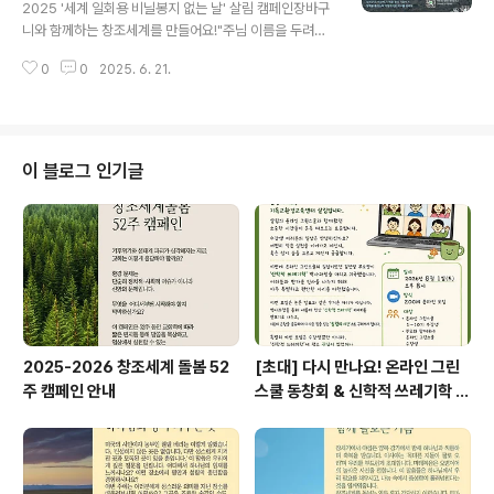
2025 '세계 일회용 비닐봉지 없는 날' 살림 캠페인장바구
교통을 이용해요짧은 거리라면 자전거를 이용하거나 걸어
니와 함께하는 창조세계를 만들어요!"주님 이름을 두려워
가 보세요.이동하는 시간이 즐거운 산책 시간이 될 수 있습
하는 사람들에게 상을 주실 때가 왔습니다. 땅을 망하게 하
니다.🌎영상 - 자동차 없는 도시가 있다고..
0
0
2025. 6. 21.
는 자들을 멸망시킬 때가 왔습니다." (요한계시록 11:18) 7
월 3일은,세계 일회용 비닐봉지 없는 날입니다.우리의 소
중한 지구를일회용 플라스틱과 비닐봉지 오염으로부터 지
켜,모두가 깨끗하고 안전한 환경에서 살도록 함께 실천합
니다 지구 돌봄의 다짐으로 시작하여장바구니, 에코백, 다
이 블로그 인기글
회용 용기 사용하기일회용 플라스틱 거절하기로 지구를 살
려요 일회용 비닐봉지 하나가 분해되는 데만 500년이 걸
립니다.우리 모두 함께 #용기내 이 문제를 해결할 수 있습
니다! 우리의 작은 실천이 변화를 만듭니다.작은 변화가 지
구를 살립니다.지구 돌봄, 우리 모두 ..
2025-2026 창조세계 돌봄 52
[초대] 다시 만나요! 온라인 그린
주 캠페인 안내
스쿨 동창회 & 신학적 쓰레기학 이
야기