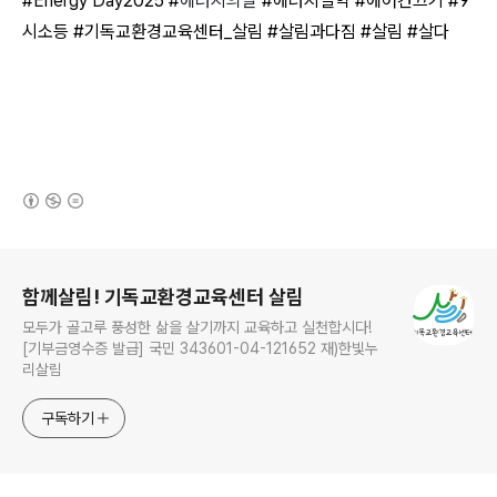
#
Energy Day
2025 #
에너지의날
#에너지절약 #에어컨끄기 #9
시소등 #기독교환경교육센터_살림 #살림과다짐 #살림 #살다
(새창열림)
로그 정보
함께살림! 기독교환경교육센터 살림
모두가 골고루 풍성한 삶을 살기까지 교육하고 실천합시다!
[기부금영수증 발급] 국민 343601-04-121652 재)한빛누
리살림
구독하기