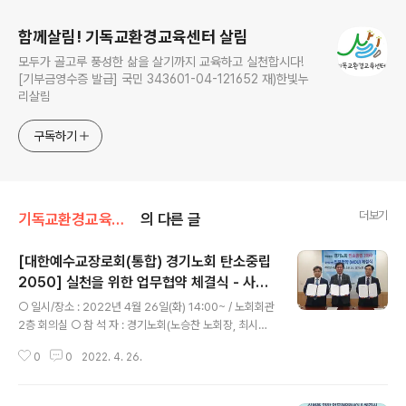
함께살림! 기독교환경교육센터 살림
모두가 골고루 풍성한 삶을 살기까지 교육하고 실천합시다!
[기부금영수증 발급] 국민 343601-04-121652 재)한빛누
리살림
구독하기
더보기
기독교환경교육센터 살림/살림 업무 협약(MOU)
의 다른 글
[대한예수교장로회(통합) 경기노회 탄소중립
2050] 실천을 위한 업무협약 체결식 - 사진
글 내용
과 영상
○ 일시/장소 : 2022년 4월 26일(화) 14:00~ / 노회회관
2층 회의실 ○ 참 석 자 : 경기노회(노승찬 노회장, 최시천
노회서기, 이세광 노회 치유와화해를 위한 생명공동체 위
0
0
2022. 4. 26.
원장, 김승민 노회 치유와화해를 위한 생명공동체 서기), 한
국에너지공단 경기지역본부(나을영 본부장, 남용우 과장),
기독교환경교육센터 살림(이광섭 공동대표, 유미호 센터