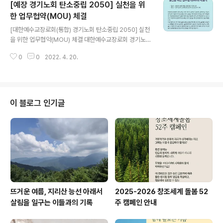
[예장 경기노회 탄소중립 2050] 실천을 위
장) ○ 진행순서 - 참석자 소개/ 인사 말씀 (경기노회, 경기
지역본부, 살림 순)/ 추진경과 및 향후 계획 공유/ 업무협약
한 업무협약(MOU) 체결
글 내용
체결 및 협약서 교환/ 3개 기관 간담회/ 마무리 발언 ○ 진
[대한예수교장로회(통합) 경기노회 탄소중립 2050] 실천
행결과 : 대한예수교장로회 경기노회(이하 경기노회, 노회
을 위한 업무협약(MOU) 체결 대한예수교장로회 경기노회
장 노승찬 목사)는 기후 위기의 심각성이 갈수록 심각해지
(이하 경기노회, 노회장 노승찬 목사)는 기후 위기의 심각
는 가운데, 경기노회 차원에서의 탄소중립 2050 실천을
0
0
2022. 4. 20.
성이 갈수록 심각해지는 가운데, 경기노회 차원에서의 탄
위..
소중립 2050 실천을 위해 한국에너지공단 경기지역본부
(본부장 나을영, 이하 경기본부)와 기독교환경교육센터 살
림(이하 살림)과 함께 4월 26일(화) 경기노회 회관(경기도
오산시)에서 ‘대한예수교장로회의 탄소중립 2050’ 달성
이 블로그 인기글
을 위한 업무협약(MOU)을 체결한다. 이번 협약으로 3개
기관은 ▲탄소중립 실천을 위한 홍보 및 교육, ▲생활 속
온실가스 감축활동 전개 및 실천유도, ▲친환경자동차 보
급 등 수송부문 온실가스 감축, ▲ 신·재생에너지 보급 등
건물부문 온실가스 감축 등에 적극..
뜨거운 여름, 지리산 능선 아래서
2025-2026 창조세계 돌봄 52
살림을 일구는 이들과의 기록
주 캠페인 안내