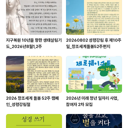
지구복원 10년을 향한 생태살림기
20260802 성령강림 후 제10주
도_2026년8월1,2주
일_창조세계돌봄52주편지
2026 창조세계 돌봄 52주 캠페
2026년 미래 청년 일자리 사업,
인_성령강림절
참여자 2차 모집